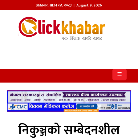
आइतबार
,
साउन
२४
,
२०८३
| August 9, 2026
होमपेज
खबर
समाज
प्रदेश
☰
आजको
पत्रिका
सम्पादकीय
राजनीति
निकुञ्जको सम्बेदनशील
अन्तर्राष्ट्रिय