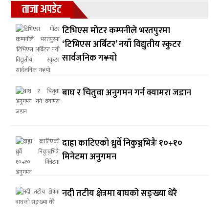
ताजा अपडेट
टिभिएस मोटर कम्पनीले भरतपुरमा
‘टिभिएस अर्बिटर’ नयाँ विद्युतीय स्कुटर
सार्वजनिक ग¥यो
बाघ र चितुवा अनुगमन गर्न क्यामरा जडान
दाह्रा काटिएको ध्रुर्वे निकुञ्जभित्रैः १०÷१०
मिनेटमा अनुगमन
नदी तटीय क्षेत्रमा बाघको सङ्ख्या धेरै