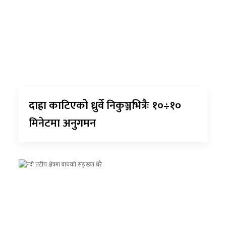
दाह्रा काटिएको ध्रुर्वे निकुञ्जभित्रैः १०÷१०
मिनेटमा अनुगमन