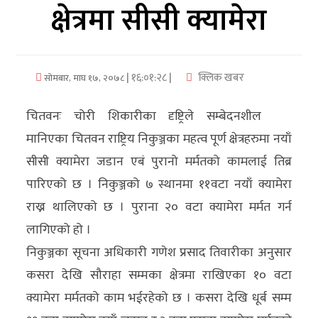
क्षेत्रमा सीसी क्यामेरा
अर्थ/
वाणिज्य
| १६:०१:२८ |
क्लिक खबर
सोमबार, माघ १७, २०७८
मनाेरञ्जन
चितवनः चोरी शिकारीका दृष्ट्रिले सम्बेदनशील
विज्ञान
मानिएका चितवन राष्ट्रिय निकुञ्जका महत्व पूर्ण क्षेत्रहरुमा नयाँ
प्रविधि
सीसी क्यामेरा जडान एबं पुरानो मर्मतको कामलाई तिब्र
अन्तरर्वार्ता
पारिएको छ । निकुञ्जको ७ स्थानमा ११वटा नयाँ क्यामेरा
राख्न थालिएको छ । पुराना २० वटा क्यामेरा मर्मत गर्न
विचार/
लागिएको हो ।
ब्लग
निकुञ्जका सूचना अधिकारी गणेश प्रसाद तिवारीका अनुसार
खेलकुद
कसरा देखि सौराहा सम्मका क्षेत्रमा राखिएका १० वटा
क्यामेरा मर्मतको काम भईरहेको छ । कसरा देखि धूर्ब सम्म
रोचक