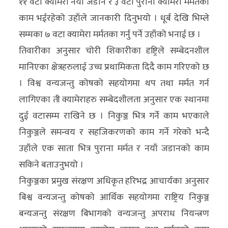
११ वटा क्यामेरा नयाँ जडान र ३ वटा पुराना क्यामेरा मर्मतको
अन्य
काम भईरहेको उहाँले जानकारी दिनुभयो । धूर्ब देखि भिम्ले
क्लिक
सम्मका ७ वटा क्यामेरा मर्मतका गर्नु पर्ने उहाँको भनाई छ ।
खबर
तिवारीका अनुसार चोरी शिकारीका दृष्ट्रिले सम्बेदनशील
विशेष
मानिएका क्षेत्रहरुलाई उच्च प्रथामिकता दिदै काम गरिएको छ
। विश्व वन्यजन्तु कोषको सहयोगमा थप तथा मर्मत गर्न
राशिफल
लागिएका ती क्यामेराहरु सम्बेदशीलता अनुसार एक स्थानमा
फोटो
दुई वटासम्म राखिने छ । निकुञ्ज भित्र गर्ने काम भएकाले
ग्यालरी
निकुञ्जले समन्वय र सहजिकरणको काम गर्ने गरेको भन्दै
उहाँले एक साता भित्र पुराना मर्मत र नयाँ जडानको काम
भिडियो
सकिने बताउनुभयो ।
निकुञ्जका प्रमुख संरक्षण अधिकृत हरिभद्र आचार्यका अनुसार
बिश्व वन्यजन्तु कोषको आर्थिक सहयोगमा राष्ट्रिय निकुञ्ज
बन्यजन्तु संरक्षण बिभागको वन्यजन्तु अपराध नियन्त्रण