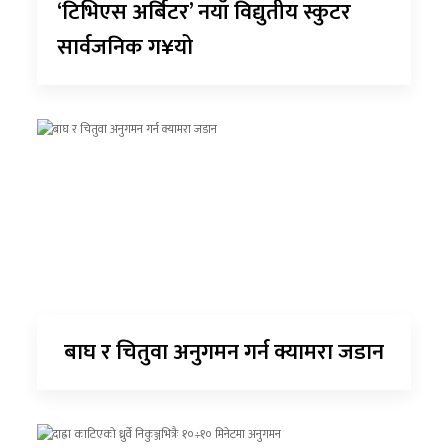
‘टिभिएस अर्बिटर’ नयाँ विद्युतीय स्कुटर
सार्वजनिक ग¥यो
बाघ र चितुवा अनुगमन गर्न क्यामरा जडान