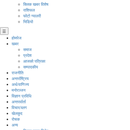
क्लिक खबर विशेष
राशिफल
फोटो ग्यालरी
भिडियो
☰
होमपेज
खबर
समाज
प्रदेश
आजको पत्रिका
सम्पादकीय
राजनीति
अन्तर्राष्ट्रिय
अर्थ/वाणिज्य
मनाेरञ्जन
विज्ञान प्रविधि
अन्तरर्वार्ता
विचार/ब्लग
खेलकुद
रोचक
अन्य