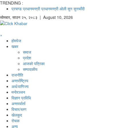
TRENDING :
प्रचण्ड
प्रधानमन्त्री
प्रधानमन्त्री ओली
सुन
सुनचाँदी
सोमबार
,
साउन
२५
,
२०८३
| August 10, 2026
×
होमपेज
खबर
समाज
प्रदेश
आजको पत्रिका
सम्पादकीय
राजनीति
अन्तर्राष्ट्रिय
अर्थ/वाणिज्य
मनाेरञ्जन
विज्ञान प्रविधि
अन्तरर्वार्ता
विचार/ब्लग
खेलकुद
रोचक
अन्य