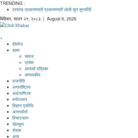
TRENDING :
प्रचण्ड
प्रधानमन्त्री
प्रधानमन्त्री ओली
सुन
सुनचाँदी
बिहिबार
,
साउन
२१
,
२०८३
| August 6, 2026
×
होमपेज
खबर
समाज
प्रदेश
आजको पत्रिका
सम्पादकीय
राजनीति
अन्तर्राष्ट्रिय
अर्थ/वाणिज्य
मनाेरञ्जन
विज्ञान प्रविधि
अन्तरर्वार्ता
विचार/ब्लग
खेलकुद
रोचक
अन्य