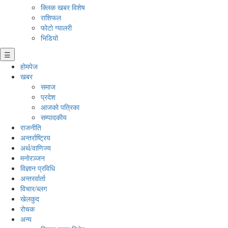
क्लिक खबर विशेष
राशिफल
फोटो ग्यालरी
भिडियो
☰
होमपेज
खबर
समाज
प्रदेश
आजको पत्रिका
सम्पादकीय
राजनीति
अन्तर्राष्ट्रिय
अर्थ/वाणिज्य
मनाेरञ्जन
विज्ञान प्रविधि
अन्तरर्वार्ता
विचार/ब्लग
खेलकुद
रोचक
अन्य