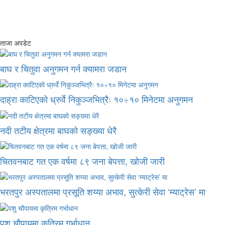
ताजा अपडेट
बाघ र चितुवा अनुगमन गर्न क्यामरा जडान
दाह्रा काटिएको ध्रुर्वे निकुञ्जभित्रैः १०÷१० मिनेटमा अनुगमन
नदी तटीय क्षेत्रमा बाघको सङ्ख्या धेरै
चितवनबाट गत एक वर्षमा ८९ जना बेपत्ता, खोजी जारी
भरतपुर अस्पतालमा प्रसूति शय्या अभाव, सुत्केरी सेवा ‘म्याट्रेस’ मा
पशु चौपायमा कृत्रिम गर्भाधान