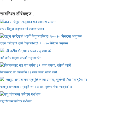
सम्बन्धित शीर्षकहरु :
बाघ र चितुवा अनुगमन गर्न क्यामरा जडान
दाह्रा काटिएको ध्रुर्वे निकुञ्जभित्रैः १०÷१० मिनेटमा अनुगमन
नदी तटीय क्षेत्रमा बाघको सङ्ख्या धेरै
चितवनबाट गत एक वर्षमा ८९ जना बेपत्ता, खोजी जारी
भरतपुर अस्पतालमा प्रसूति शय्या अभाव, सुत्केरी सेवा ‘म्याट्रेस’ मा
पशु चौपायमा कृत्रिम गर्भाधान