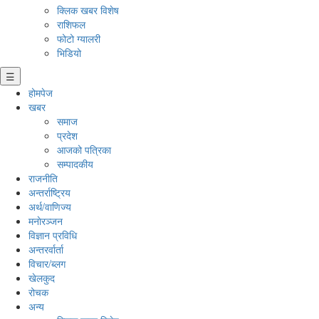
क्लिक खबर विशेष
राशिफल
फोटो ग्यालरी
भिडियो
☰
होमपेज
खबर
समाज
प्रदेश
आजको पत्रिका
सम्पादकीय
राजनीति
अन्तर्राष्ट्रिय
अर्थ/वाणिज्य
मनाेरञ्जन
विज्ञान प्रविधि
अन्तरर्वार्ता
विचार/ब्लग
खेलकुद
रोचक
अन्य