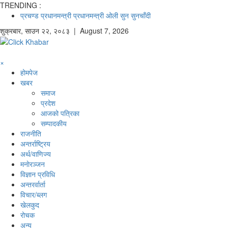
TRENDING :
प्रचण्ड
प्रधानमन्त्री
प्रधानमन्त्री ओली
सुन
सुनचाँदी
शुक्रबार
,
साउन
२२
,
२०८३
| August 7, 2026
×
होमपेज
खबर
समाज
प्रदेश
आजको पत्रिका
सम्पादकीय
राजनीति
अन्तर्राष्ट्रिय
अर्थ/वाणिज्य
मनाेरञ्जन
विज्ञान प्रविधि
अन्तरर्वार्ता
विचार/ब्लग
खेलकुद
रोचक
अन्य