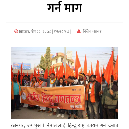
गर्न माग
अर्थ/
वाणिज्य
| १२:२८:५७ |
क्लिक खबर
बिहिबार, पौष २२, २०७८
मनाेरञ्जन
विज्ञान
प्रविधि
अन्तरर्वार्ता
विचार/
ब्लग
खेलकुद
रोचक
रत्ननगर, २२ पुस । नेपाललाई हिन्दू राष्ट्र कायम गर्न दबाब