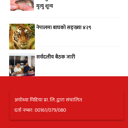
मृत्यु शून्य
नेपालमा बाघको सङ्ख्या ४२९
सर्वदलीय बैठक जारी
अयोध्या मिडिया प्रा. लि. द्वारा संचालित
दर्ता नम्बर: 00161/079/080