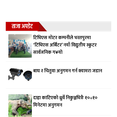
ताजा अपडेट
टिभिएस मोटर कम्पनीले भरतपुरमा
‘टिभिएस अर्बिटर’ नयाँ विद्युतीय स्कुटर
सार्वजनिक ग¥यो
बाघ र चितुवा अनुगमन गर्न क्यामरा जडान
दाह्रा काटिएको ध्रुर्वे निकुञ्जभित्रैः १०÷१०
मिनेटमा अनुगमन