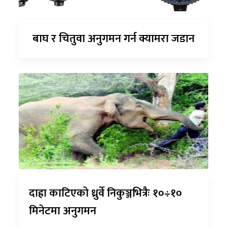
बाघ र चितुवा अनुगमन गर्न क्यामरा जडान
दाह्रा काटिएको ध्रुर्वे निकुञ्जभित्रैः १०÷१०
मिनेटमा अनुगमन