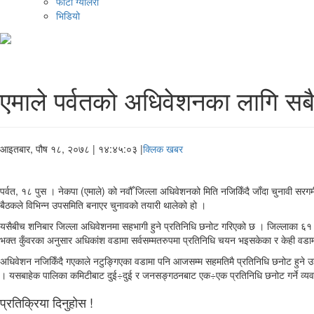
फोटो ग्यालरी
भिडियो
एमाले पर्वतको अधिवेशनका लागि सब
आइतबार, पौष १८, २०७८
| १४:४५:०३ |
क्लिक खबर
पर्वत, १८ पुस । नेकपा (एमाले) को नवौँ जिल्ला अधिवेशनको मिति नजिकिँदै जाँदा चुनावी सरगर
बैठकले विभिन्न उपसमिति बनाएर चुनावको तयारी थालेको हो ।
यसैबीच शनिबार जिल्ला अधिवेशनमा सहभागी हुने प्रतिनिधि छनोट गरिएको छ । जिल्लाका ६१ व
भक्त कुँवरका अनुसार अधिकांश वडामा सर्वसम्मतरुपमा प्रतिनिधि चयन भइसकेका र केही वडा
अधिवेशन नजिकिँदै गएकाले नटुङ्गिएका वडामा पनि आजसम्म सहमतिमै प्रतिनिधि छनोट हुने 
। यसबाहेक पालिका कमिटीबाट दुई÷दुई र जनसङ्गठनबाट एक÷एक प्रतिनिधि छनोट गर्ने व्यवस
प्रतिक्रिया दिनुहोस !