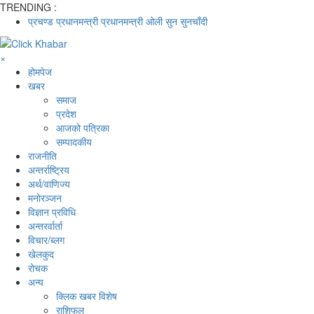
TRENDING :
प्रचण्ड
प्रधानमन्त्री
प्रधानमन्त्री ओली
सुन
सुनचाँदी
×
होमपेज
खबर
समाज
प्रदेश
आजको पत्रिका
सम्पादकीय
राजनीति
अन्तर्राष्ट्रिय
अर्थ/वाणिज्य
मनाेरञ्जन
विज्ञान प्रविधि
अन्तरर्वार्ता
विचार/ब्लग
खेलकुद
रोचक
अन्य
क्लिक खबर विशेष
राशिफल