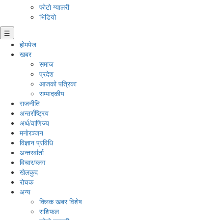
फोटो ग्यालरी
भिडियो
☰
होमपेज
खबर
समाज
प्रदेश
आजको पत्रिका
सम्पादकीय
राजनीति
अन्तर्राष्ट्रिय
अर्थ/वाणिज्य
मनाेरञ्जन
विज्ञान प्रविधि
अन्तरर्वार्ता
विचार/ब्लग
खेलकुद
रोचक
अन्य
क्लिक खबर विशेष
राशिफल