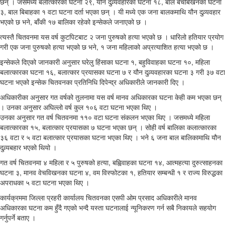
छन् । जसमध्ये बलात्कारका घटना २९, यौन दुव्र्यवहारका घटना १८, बाल बेचबिखनका घटना
३, बाल बिबाहका १ वटा घटना दर्ता भएका छन् । यी मध्ये एक जना बालकमाथि यौन दुव्र्यवहार
भएको छ भने, बाँकी १७ बालिका रहेको इन्सेकले जनाएको छ ।
त्यस्तै चितवनमा यस वर्ष कुटपिटबाट २ जना पुरुषको हत्या भएको छ । धारिलो हतियार प्रयोग
गरी एक जना पुरुषको हत्या भएको छ भने, १ जना महिलाको अप्रत्याशित हत्या भएको छ ।
इन्सेकले दिएको जानकारी अनुसार घरेलु हिंसाका घटना १, बहुविवाहका घटना १०, महिला
बलात्कारका घटना १६, बलात्कार प्रयासका घटना ७ र यौन दुव्र्यवहारका घटना ३ गरी ३७ वटा
घटना भएको इन्सेक चितवनका प्रतिनिधि दिपेन्द्र अधिकारीले जानकारी दिए ।
अधिकारीका अनुसार गत वर्षको तुलनामा यस वर्ष मानव अधिकारका घटना केही कम भएका छन्
। उनका अनुसार अघिल्लो वर्ष कुल १०६ वटा घटना भएका थिए ।
उनका अनुसार गत वर्ष चितवनमा ११० वटा घटना संकलन भएका थिए । जसमध्ये महिला
बलात्कारका १५, बलात्कार प्रयासका ७ घटना भएका छन् । सोही वर्ष बालिका कलात्कारका
३६ वटा र ५ वटा बलात्कार प्रयासका घटना भएका थिए । भने ६ जना बाल बालिकामाथि यौन
दुव्र्यबहार भएको थियो ।
गत वर्ष चितवनमा ४ महिला र ५ पुरुषको हत्या, बह्विवाहका घटना १४, आत्महत्या दुरुत्साहनका
घटना ३, मानव वेचविखनका घटना ४, वम विस्फोटका १, हतियार सम्बन्धी १ र राज्य विरुद्धका
अपराधका ५ वटा घटना भएका थिए ।
कार्यक्रममा जिल्ला प्रहरी कार्यालय चितवनका एसपी ओम प्रसाद अधिकारीले मानव
अधिकारका घटना कम हुँदै गएको भन्दै यस्ता घटनालाई न्यूनिकरण गर्न सबै निकायले सहयोग
गर्नुपर्ने बताए ।