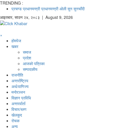
TRENDING :
प्रचण्ड
प्रधानमन्त्री
प्रधानमन्त्री ओली
सुन
सुनचाँदी
आइतबार
,
साउन
२४
,
२०८३
| August 9, 2026
×
होमपेज
खबर
समाज
प्रदेश
आजको पत्रिका
सम्पादकीय
राजनीति
अन्तर्राष्ट्रिय
अर्थ/वाणिज्य
मनाेरञ्जन
विज्ञान प्रविधि
अन्तरर्वार्ता
विचार/ब्लग
खेलकुद
रोचक
अन्य