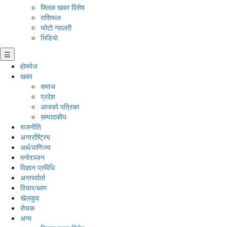
क्लिक खबर विशेष
राशिफल
फोटो ग्यालरी
भिडियो
☰
होमपेज
खबर
समाज
प्रदेश
आजको पत्रिका
सम्पादकीय
राजनीति
अन्तर्राष्ट्रिय
अर्थ/वाणिज्य
मनाेरञ्जन
विज्ञान प्रविधि
अन्तरर्वार्ता
विचार/ब्लग
खेलकुद
रोचक
अन्य