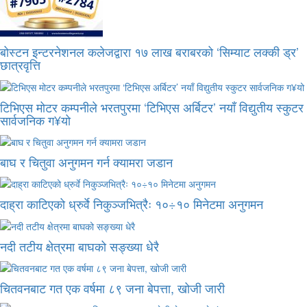
बोस्टन इन्टरनेशनल कलेजद्वारा १७ लाख बराबरको ‘सिम्याट लक्की ड्र’
छात्रवृत्ति
टिभिएस मोटर कम्पनीले भरतपुरमा ‘टिभिएस अर्बिटर’ नयाँ विद्युतीय स्कुटर
सार्वजनिक ग¥यो
बाघ र चितुवा अनुगमन गर्न क्यामरा जडान
दाह्रा काटिएको ध्रुर्वे निकुञ्जभित्रैः १०÷१० मिनेटमा अनुगमन
नदी तटीय क्षेत्रमा बाघको सङ्ख्या धेरै
चितवनबाट गत एक वर्षमा ८९ जना बेपत्ता, खोजी जारी