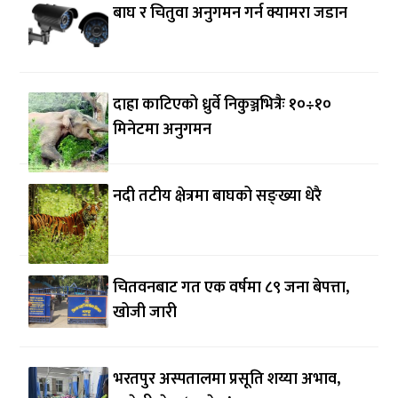
बाघ र चितुवा अनुगमन गर्न क्यामरा जडान
दाह्रा काटिएको ध्रुर्वे निकुञ्जभित्रैः १०÷१०
मिनेटमा अनुगमन
नदी तटीय क्षेत्रमा बाघको सङ्ख्या धेरै
चितवनबाट गत एक वर्षमा ८९ जना बेपत्ता,
खोजी जारी
भरतपुर अस्पतालमा प्रसूति शय्या अभाव,