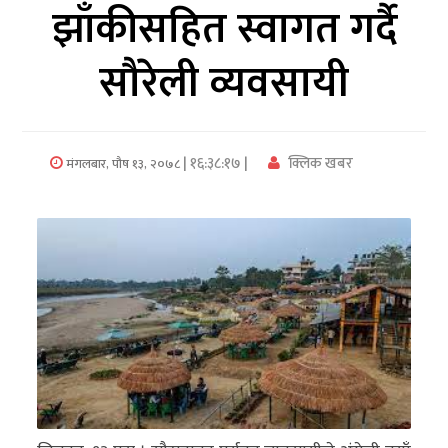
झाँकीसहित स्वागत गर्दै
अर्थ/
सौरेली व्यवसायी
वाणिज्य
मनाेरञ्जन
| १६:३८:१७ |
क्लिक खबर
मंगलबार, पौष १३, २०७८
विज्ञान
प्रविधि
अन्तरर्वार्ता
विचार/
ब्लग
खेलकुद
रोचक