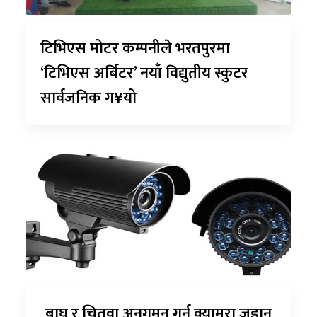
टिभिएस मोटर कम्पनीले भरतपुरमा
‘टिभिएस अर्बिटर’ नयाँ विद्युतीय स्कुटर
सार्वजनिक ग¥यो
बाघ र चितुवा अनुगमन गर्न क्यामरा जडान