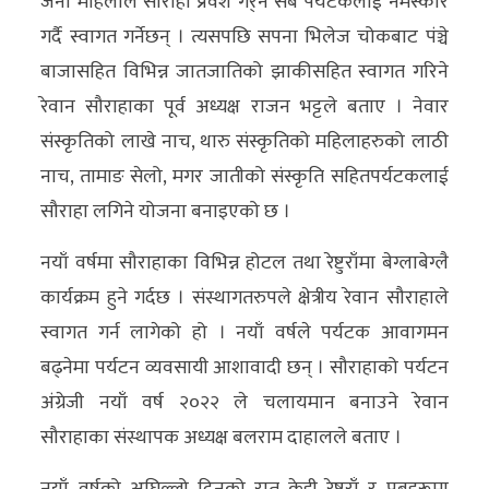
जना महिलाले सौराहा प्रवेश गर्र्ने सबै पर्यटकलाई नमस्कार
गर्दै स्वागत गर्नेछन् । त्यसपछि सपना भिलेज चोकबाट पंञ्चे
बाजासहित विभिन्न जातजातिको झाकीसहित स्वागत गरिने
रेवान सौराहाका पूर्व अध्यक्ष राजन भट्टले बताए । नेवार
संस्कृतिको लाखे नाच, थारु संस्कृतिको महिलाहरुको लाठी
नाच, तामाङ सेलो, मगर जातीको संस्कृति सहितपर्यटकलाई
सौराहा लगिने योजना बनाइएको छ ।
नयाँ वर्षमा सौराहाका विभिन्न होटल तथा रेष्टुराँमा बेग्लाबेग्लै
कार्यक्रम हुने गर्दछ । संस्थागतरुपले क्षेत्रीय रेवान सौराहाले
स्वागत गर्न लागेको हो । नयाँ वर्षले पर्यटक आवागमन
बढ्नेमा पर्यटन व्यवसायी आशावादी छन् । सौराहाको पर्यटन
अंग्रेजी नयाँ वर्ष २०२२ ले चलायमान बनाउने रेवान
सौराहाका संस्थापक अध्यक्ष बलराम दाहालले बताए ।
नयाँ वर्षको अघिल्लो दिनको रात केही रेष्टुराँ र पबहरूमा