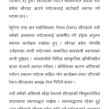
चितवन, १३ पुस । सौराहाका पर्यटन व्यवसायीले अंग्रेजी नयाँ
अन्य
वर्षमा सौराहा आउने पर्यटकलाई बाटोबाटै स्वागत गर्ने
क्लिक
भएका छन् ।
खबर
रेष्टुरेण्ट एण्ड बार एसोसियसन नेपाल (रेवान) सौराहाले नयाँ
विशेष
वर्षको अवसरमा पर्यटकलाई आकर्षित गर्ने उद्देश्य अनुरुप
राशिफल
स्वागत कार्यक्रम राखेका हुन् । सौराहा प्रवेश गरेपछि
उनीहरुका लागी पर्यटनसंग सम्बन्धित ब्यवसायी स्वागतका
फोटो
लागी पुग्नेछन् । व्यवसायीले विभिन्न सांस्कृतिक झाँकीसहित
ग्यालरी
बाजा गाजाले स्वागत गर्नेछन् । कोभिडका कारण थलिएको
भिडियो
पर्यटन उकास्न पर्यटक लक्षित गरेर कार्यक्रम तयार परिएको
रेवान सौराहाका अध्यक्ष नरेश गिरीले बताए ।
नयाँ वर्षको अघिल्लो साँझ रेवानले सौराहाको सिसुवारस्थित
घण्टाघरमा स्वागतद्धार राख्नेछ । स्वागतद्धारमा रहेका दुई