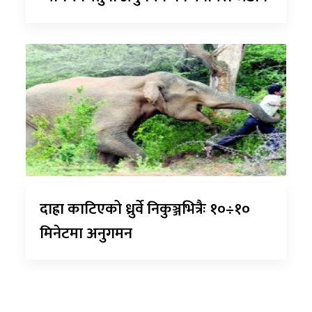
दाह्रा काटिएको ध्रुर्वे निकुञ्जभित्रैः १०÷१०
मिनेटमा अनुगमन