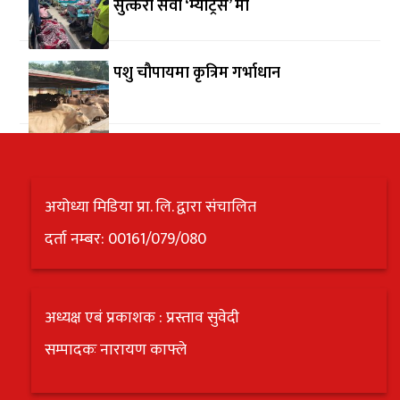
सुत्केरी सेवा ‘म्याट्रेस’ मा
पशु चौपायमा कृत्रिम गर्भाधान
अयोध्या मिडिया प्रा. लि. द्वारा संचालित
दर्ता नम्बर: 00161/079/080
अध्यक्ष एबं प्रकाशक : प्रस्ताव सुवेदी
सम्पादकः नारायण काफ्ले