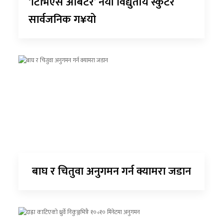
‘टिभिएस अर्बिटर’ नयाँ विद्युतीय स्कुटर
सार्वजनिक ग¥यो
बाघ र चितुवा अनुगमन गर्न क्यामरा जडान