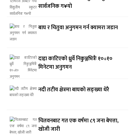
सार्वजनिक ग¥यो
बाघ र चितुवा अनुगमन गर्न क्यामरा जडान
दाह्रा काटिएको ध्रुर्वे निकुञ्जभित्रैः १०÷१०
मिनेटमा अनुगमन
नदी तटीय क्षेत्रमा बाघको सङ्ख्या धेरै
चितवनबाट गत एक वर्षमा ८९ जना बेपत्ता,
खोजी जारी