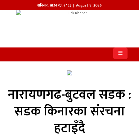
शनिबार
,
साउन
२३
,
२०८३
| August 8, 2026
होमपेज
खबर
☰
समाज
प्रदेश
आजको
नारायणगढ-बुटवल सडक :
पत्रिका
सडक किनारका संरचना
सम्पादकीय
हटाइँदै
राजनीति
अन्तर्राष्ट्रिय