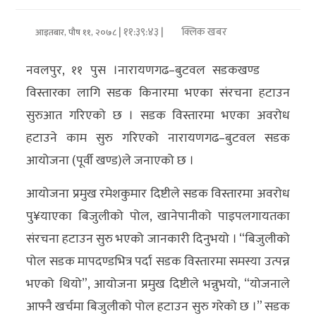
अर्थ/
| ११:३९:४३ |
क्लिक खबर
आइतबार, पौष ११, २०७८
वाणिज्य
नवलपुर, ११ पुस ।नारायणगढ–बुटवल सडकखण्ड
मनाेरञ्जन
विस्तारका लागि सडक किनारमा भएका संरचना हटाउन
सुरुआत गरिएको छ । सडक विस्तारमा भएका अवरोध
विज्ञान
हटाउने काम सुरु गरिएको नारायणगढ–बुटवल सडक
प्रविधि
आयोजना (पूर्वी खण्ड)ले जनाएको छ ।
अन्तरर्वार्ता
आयोजना प्रमुख रमेशकुमार दिष्टीले सडक विस्तारमा अवरोध
विचार/
पु¥याएका बिजुलीको पोल, खानेपानीको पाइपलगायतका
ब्लग
संरचना हटाउन सुरु भएको जानकारी दिनुभयो । “बिजुलीको
पोल सडक मापदण्डभित्र पर्दा सडक विस्तारमा समस्या उत्पन्न
खेलकुद
भएको थियो”, आयोजना प्रमुख दिष्टीले भन्नुभयो, “योजनाले
रोचक
आफ्नै खर्चमा बिजुलीको पोल हटाउन सुरु गरेको छ ।” सडक