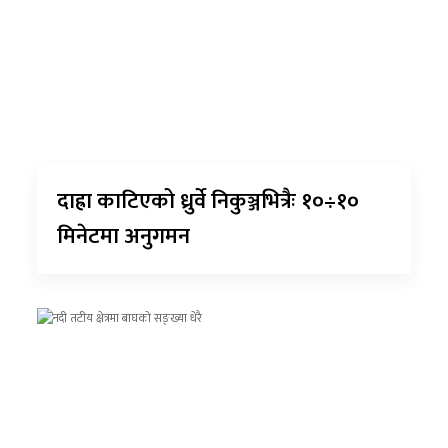
दाह्रा काटिएको ध्रुर्वे निकुञ्जभित्रैः १०÷१०
मिनेटमा अनुगमन