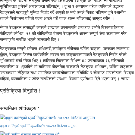
लाग्नुपर्ने बताउँदै उपसभामुख शर्माले प्रत्येक क्षेत्रमा ३३ प्रतिशत महिला सहभागिताको
सुनिश्चितता हुनैपर्ने आवश्यकता औँल्याईन् । दुःख र अन्यायमा परेका व्यक्तिको उद्धारमा
रेडक्रसले महत्वपूर्ण भूमिका निर्वाह गर्दै आएको छ भन्दै उनले निकट भविष्यमा हुने स्थानीय
तहको निर्वाचनमा पहिलो पदमा आउने गरी पहल थाल्न महिलालाई आग्रह गरीन ।
नेपाल रेडक्रस सोसाइटी कास्की शाखाका उपसभापति डण्डराज शर्माले विश्वव्यापीरुपमा
फैलिएको कोभिड–१९ को जोखिमीका बेलामा रेडक्रसले आफ्ना सम्पूर्ण सेवा सञ्चालन गरेर
मानवप्रति समर्पित भएको जानकारी दिए ।
रेडक्रसका मन्त्री धर्मराज अधिकारी,कार्यक्रम संयोजक उर्मिला खड्का, पत्रकार श्यामनाथ
कुँवर, रेडक्रस जिल्ला कार्यसमिति सदस्य रमा कोइरालालगायतले रेडक्रसले निर्वाह गरेको
भूभिकाबारे चर्चा गरेका थिए । तालिममा जिल्लाका विभिन्न ४८ उपशाखाका ९६ महिलाको
सहभागिता छ ।एकदिने सो तालिममा मोहनसिंह खड्काले ‘रेडक्रस अभियान’, उर्मिला खड्काले
‘उपशाखामा लैङ्गिक तथा सामाजिक समावेशीकरणका गतिविधि’ र खेमराज सापकोटाले ‘विपद्मा
महिला, बालबालिका र ज्येष्ठ नागरिकको संरक्षण’ विषयमा प्रशिक्षण दिने भएका छन् ।-रासस
प्रतिक्रिया दिनुहोस !
सम्बन्धित शीर्षकहरु :
दाह्रा काटिएको ध्रुर्वे निकुञ्जभित्रैः १०÷१० मिनेटमा अनुगमन