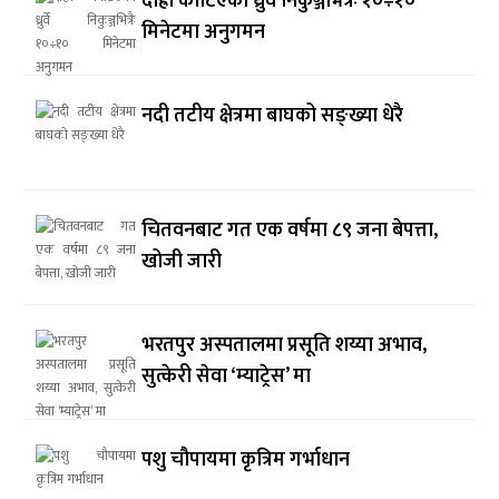
दाह्रा काटिएको ध्रुर्वे निकुञ्जभित्रैः १०÷१०
मिनेटमा अनुगमन
नदी तटीय क्षेत्रमा बाघको सङ्ख्या धेरै
चितवनबाट गत एक वर्षमा ८९ जना बेपत्ता,
खोजी जारी
भरतपुर अस्पतालमा प्रसूति शय्या अभाव,
सुत्केरी सेवा ‘म्याट्रेस’ मा
पशु चौपायमा कृत्रिम गर्भाधान