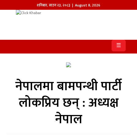
शनिबार
,
साउन
२३
,
२०८३
| August 8, 2026
होमपेज
खबर
☰
समाज
प्रदेश
नेपालमा बामपन्थी पार्टी
आजको
पत्रिका
लोकप्रिय छन् : अध्यक्ष
सम्पादकीय
नेपाल
राजनीति
अन्तर्राष्ट्रिय