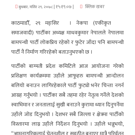
| १५:१९:०७ |
क्लिक खबर
बुधबार, मंसिर २९, २०७८
अर्थ/
वाणिज्य
काठमाडौँ, २९ मङ्सिर । नेकपा (एकीकृत
समाजवादी) पार्टीका अध्यक्ष माधवकुमार नेपालले नेपालमा
मनाेरञ्जन
बामपन्थी पार्टी लोकप्रिय रहेको र फुटेर जाँदा पनि बामपन्थी
विज्ञान
पार्टी नै निर्माण गरिरहेको बताउनुभएको छ ।
प्रविधि
पार्टीको बाग्मती प्रदेश कमिटिले आज आयोजना गरेको
अन्तरर्वार्ता
प्रशिक्षण कार्यक्रममा उहाँले आफूहरु बामपन्थी आन्दोलन
बलियो बनाउन लागिरहेकाले पार्टी फुट्यो भनेर चिन्ता नगर्न
विचार/
आग्रह गर्नुभयो । पार्टीका सबै तहमा रहेर नेतृत्व गर्नेले देशको
ब्लग
स्वाभिमान र जनतालाई सुखी बनाउने कुरामा ध्यान दिनुपर्नेमा
खेलकुद
उहाँले जोड दिनुभयो । देशभर सबै जिल्ला र क्षेत्रमा पार्टीको
विस्तारमा लाग्न उहाँले निर्देशन दिनुभयो । उहाँले भन्नुभयो,
रोचक
“आमनागरिकलाई चेतनशील र सङ्गठीत बनाएर मात्रै परिर्वतन