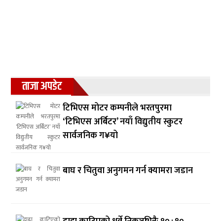
ताजा अपडेट
टिभिएस मोटर कम्पनीले भरतपुरमा
‘टिभिएस अर्बिटर’ नयाँ विद्युतीय स्कुटर
सार्वजनिक ग¥यो
बाघ र चितुवा अनुगमन गर्न क्यामरा जडान