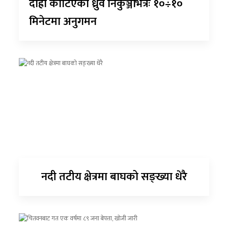
दाह्रा काटिएको ध्रुर्वे निकुञ्जभित्रैः १०÷१०
मिनेटमा अनुगमन
नदी तटीय क्षेत्रमा बाघको सङ्ख्या धेरै