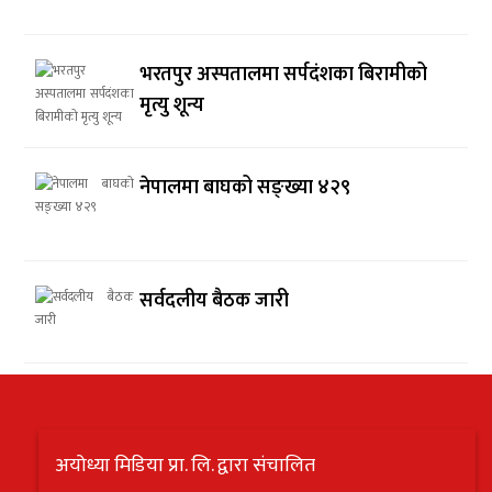
भरतपुर अस्पतालमा सर्पदंशका बिरामीको
मृत्यु शून्य
नेपालमा बाघको सङ्ख्या ४२९
सर्वदलीय बैठक जारी
अयोध्या मिडिया प्रा. लि. द्वारा संचालित