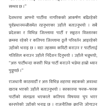
अन्य
सम्भव छ ।”
क्लिक
देशभरमा आफ्नो पार्टीमा नागरिकको आकर्षण बढिरहेको
खबर
पूर्वप्रधानमन्त्रीसमेत रहनुभएका उहाँले बताउनुभयो । सबै
विशेष
प्रदेशका र विभिन्न जिल्लामा पार्टी र सङ्गठन विस्तारका
क्रममा रहेको र कतिपय जिल्लामा ठूलै परिवर्तन आइरहेको
राशिफल
उहाँको भनाइ छ । वडा तहसम्म कमिटी बनाउन र पार्टीलाई
फोटो
गतिशिल बनाउन उहाँले निर्देशन दिनुभयो । उहाँले भन्नुभयो,
ग्यालरी
“अरु पार्टीभन्दा कसरी भिन्न पार्टी बनाउने भन्नेमा हाम्रो ध्यान
पुग्नुपर्छ ।”
भिडियो
राजधानी काठमाडौँ र अरु विभिन्न शहरमा सडकको अवस्था
खराब भएको उहाँले बताउनुभयो । सरकारमा फरक–फरक
पार्टीको संलग्नता भएकाले कतिपय विषयमा चुप भएर
बस्नुपरेको उहाँको भनाइ छ । राजनीतिक क्रान्ति जोगाउन