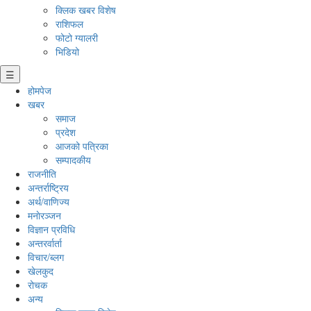
क्लिक खबर विशेष
राशिफल
फोटो ग्यालरी
भिडियो
☰
होमपेज
खबर
समाज
प्रदेश
आजको पत्रिका
सम्पादकीय
राजनीति
अन्तर्राष्ट्रिय
अर्थ/वाणिज्य
मनाेरञ्जन
विज्ञान प्रविधि
अन्तरर्वार्ता
विचार/ब्लग
खेलकुद
रोचक
अन्य