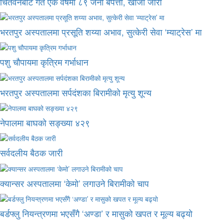
चितवनबाट गत एक वर्षमा ८९ जना बेपत्ता, खोजी जारी
भरतपुर अस्पतालमा प्रसूति शय्या अभाव, सुत्केरी सेवा ‘म्याट्रेस’ मा
पशु चौपायमा कृत्रिम गर्भाधान
भरतपुर अस्पतालमा सर्पदंशका बिरामीको मृत्यु शून्य
नेपालमा बाघको सङ्ख्या ४२९
सर्वदलीय बैठक जारी
क्यान्सर अस्पतालमा ‘केमो’ लगाउने बिरामीको चाप
बर्डफ्लु नियन्त्रणमा भएसँगै ‘अण्डा’ र मासुको खपत र मूल्य बढ्यो