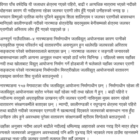
विगत पाँच वर्षदेखि यी जलाधार क्षेत्रमा गएको पहिरो, बाढी र अत्यधिक मात्रामा भएको नदीको
दोहनका कारण यी नदीहरुमा रहेका जलचर प्राणी लोप हुँदै गएको उनीहरुको भनाइ छ ।
भगवान विष्णुको प्रतिक मानेर पुजिने बहुमूल्य शिला शालिग्राम र जलचर प्राणीको बासस्थान
मानिएको कालीगण्डकी नदीको नारच्याङ क्षेत्रदेखि सदरमुकाम बेनीसम्मको क्षेत्रमा जलचर
प्राणीको अस्तित्व लोप हुँदै गएको पाइएको छ ।
अन्नपूर्ण गाउँपालिका–४ नारच्याङमा निर्माणाधीन जलविद्युत् अयोजनाका कारण पानीको
प्राकृतिक गुणमा परिवर्तन भई वातावरणीय असन्तुलन हुन थालेपछि जलचरको अस्तित्व
सङ्कटमा परेको सरोकारवालाले बताएका छन् । नारच्याङ जलचर र जङ्गली जनावरको
बासस्थानका लागि अत्यन्त अनुकूल स्थान भएको ठाउँ भनेर चिनिन्छ । पछिल्लो समय यहाँका
नदी तथा खोलाबाट विद्युत् आयोजना निर्माण गर्ने होडबाजी नै चलेकाले यहाँका जलचर प्राणी
सङ्कटमा परेको नारच्याङमा निर्माणाधीन मिस्त्रीखोला जलविद्युत् आयोजनाको वातावरण
एकाइमा कार्यरत शिव पुर्जाले बताउनुभयो ।
नारच्याङमा १५७ मेगावाटका पाँच जलविद्युत् आयोजना निर्माणाधीन छन् । निर्माणाधीन रहेका ती
जलविद्युत् आयोजनाका स्रोत भनेका यहाँ रहेका नदी तथा खोला नै हुन् । बाढी पहिरो र
नदीजन्य वस्तुको अप्राकृतिक उत्खनन् पनि जलचर प्राणी नासिनुका मुख्य कारण रहेको
वातावरण संरक्षणकर्मीले बताएका छन् । म्याग्दी, कालीगण्डकी र रघुगङ्गा क्षेत्रमा गएको पहिरो
तथा बाढीले नदीको जलचक्र प्रणाली नै खल्बल्याई दिएकाले जलचरको बासस्थान नास हुँदा
उनीहरु लोप हुने अवस्थामा पुगेका वातावरण संरक्षणकर्मी श्रीराम सिग्देलले बताउनुभयो ।
उहाँका अनुसार नदीमा आउने बाढीले नदीलाई धमिल्याइ आहाराको अभाव गराइ दिने मात्र होइन
त्यसले जलचरको अनुकूलन अवस्थालाई पनि क्षति पु¥याइ दिने भएकाले त्यस ठाउँमा रहनसक्ने
अवस्था नभए पछि जलचर प्राणी तलतल तिर सर्दै जान्छन् ।