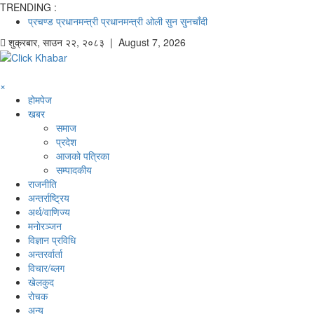
TRENDING :
प्रचण्ड
प्रधानमन्त्री
प्रधानमन्त्री ओली
सुन
सुनचाँदी
शुक्रबार
,
साउन
२२
,
२०८३
| August 7, 2026
×
होमपेज
खबर
समाज
प्रदेश
आजको पत्रिका
सम्पादकीय
राजनीति
अन्तर्राष्ट्रिय
अर्थ/वाणिज्य
मनाेरञ्जन
विज्ञान प्रविधि
अन्तरर्वार्ता
विचार/ब्लग
खेलकुद
रोचक
अन्य