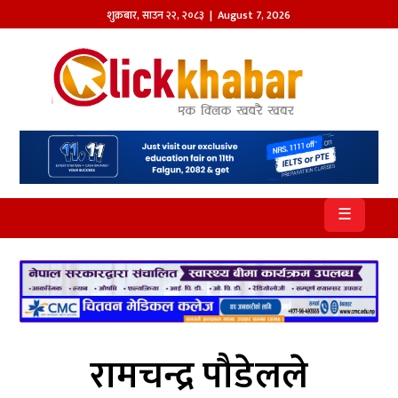
शुक्रबार
,
साउन
२२
,
२०८३
| August 7, 2026
होमपेज
खबर
समाज
प्रदेश
☰
आजको
पत्रिका
सम्पादकीय
राजनीति
रामचन्द्र पौडेलले
अन्तर्राष्ट्रिय