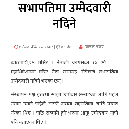
सभापतिमा उम्मेदवारी
अर्थ/
नदिने
वाणिज्य
मनाेरञ्जन
| १३:००:४० |
क्लिक खबर
शनिबार, मंसिर २५, २०७८
विज्ञान
प्रविधि
काठमाडौं,२५ मंसिर । नेपाली कांग्रेसको १४ औं
अन्तरर्वार्ता
महाधिवेशनमा वरिष्ठ नेता रामचन्द्र पौडेलले सभापतिमा
उम्मेदवारी नदिने भएका छन् ।
विचार/
ब्लग
संस्थापन पक्ष इतरमा साझा उम्मेवार छनोटका लागि पहल
गरेका उनले पहिले आफ्नै नाममा सहमतिका लागि प्रयास
खेलकुद
गरेका थिए । पछि सहमति हुने भएमा आफू उम्मेदवार नहुने
रोचक
पनि बताएका थिए ।