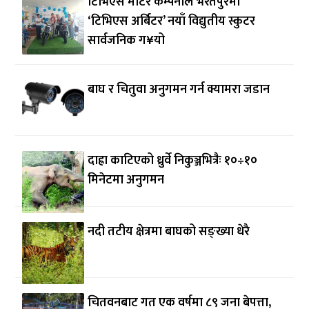
टिभिएस मोटर कम्पनीले भरतपुरमा
‘टिभिएस अर्बिटर’ नयाँ विद्युतीय स्कुटर
सार्वजनिक ग¥यो
बाघ र चितुवा अनुगमन गर्न क्यामरा जडान
दाह्रा काटिएको ध्रुर्वे निकुञ्जभित्रैः १०÷१०
मिनेटमा अनुगमन
नदी तटीय क्षेत्रमा बाघको सङ्ख्या धेरै
चितवनबाट गत एक वर्षमा ८९ जना बेपत्ता,