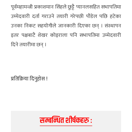
अन्य
पूर्वमहामन्त्री प्रकाशमान सिंहले छुट्टै प्यानलसहित सभापतिमा
उम्मेदवारी दर्ता गराउने तयारी गरेपछी पौडेल पछि हटेका
क्लिक
उनका निकट सहयोगीले जानकारी दिएका छन् । संस्थापन
खबर
इतर पक्षबाटै शेखर कोइराला पनि सभापतिमा उम्मेदवारी
विशेष
दिने तयारीमा छन् ।
राशिफल
फोटो
ग्यालरी
प्रतिक्रिया दिनुहोस !
भिडियो
सम्बन्धित शीर्षकहरु :