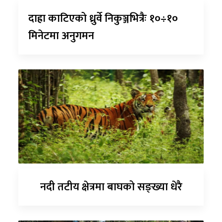
दाह्रा काटिएको ध्रुर्वे निकुञ्जभित्रैः १०÷१०
मिनेटमा अनुगमन
नदी तटीय क्षेत्रमा बाघको सङ्ख्या धेरै