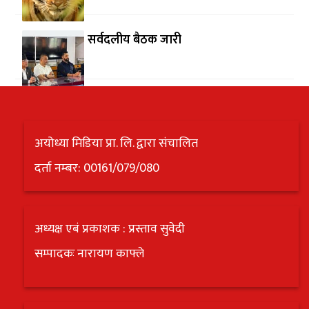
सर्वदलीय बैठक जारी
अयोध्या मिडिया प्रा. लि. द्वारा संचालित
दर्ता नम्बर: 00161/079/080
अध्यक्ष एबं प्रकाशक : प्रस्ताव सुवेदी
सम्पादकः नारायण काफ्ले