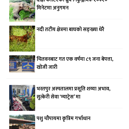
दाह्रा काटिएको ध्रुर्वे निकुञ्जभित्रैः १०÷१०
मिनेटमा अनुगमन
नदी तटीय क्षेत्रमा बाघको सङ्ख्या धेरै
चितवनबाट गत एक वर्षमा ८९ जना बेपत्ता,
खोजी जारी
भरतपुर अस्पतालमा प्रसूति शय्या अभाव,
सुत्केरी सेवा ‘म्याट्रेस’ मा
पशु चौपायमा कृत्रिम गर्भाधान