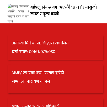
बर्डफ्लु नियन्त्रणमा भएसँगै ‘अण्डा’ र मासुको
खपत र मूल्य बढ्यो
अयोध्या मिडिया प्रा. लि. द्वारा संचालित
दर्ता नम्बर: 00161/079/080
अध्यक्ष एबं प्रकाशक : प्रस्ताव सुवेदी
सम्पादकः नारायण काफ्ले
प्रधान सम्पादकः सनद अधिकारी