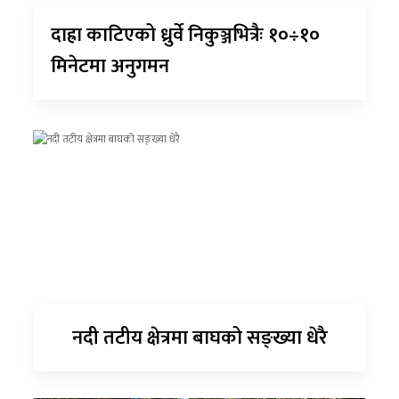
दाह्रा काटिएको ध्रुर्वे निकुञ्जभित्रैः १०÷१०
मिनेटमा अनुगमन
नदी तटीय क्षेत्रमा बाघको सङ्ख्या धेरै