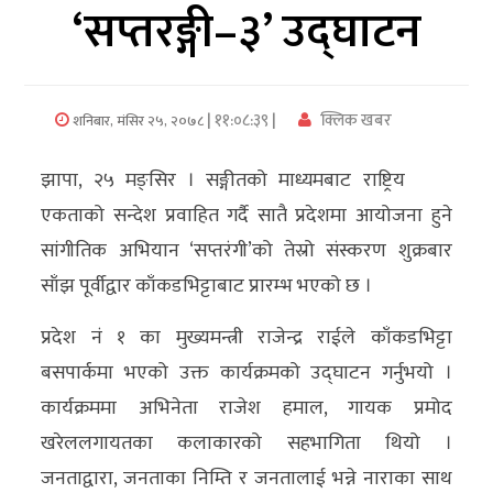
‘सप्तरङ्गी–३’ उद्घाटन
अर्थ/
वाणिज्य
| ११:०८:३९ |
क्लिक खबर
शनिबार, मंसिर २५, २०७८
मनाेरञ्जन
झापा, २५ मङ्सिर । सङ्गीतको माध्यमबाट राष्ट्रिय
विज्ञान
एकताको सन्देश प्रवाहित गर्दै सातै प्रदेशमा आयोजना हुने
प्रविधि
सांगीतिक अभियान ‘सप्तरंगी’को तेस्रो संस्करण शुक्रबार
अन्तरर्वार्ता
साँझ पूर्वीद्वार काँकडभिट्टाबाट प्रारम्भ भएको छ ।
विचार/
प्रदेश नं १ का मुख्यमन्त्री राजेन्द्र राईले काँकडभिट्टा
ब्लग
बसपार्कमा भएको उक्त कार्यक्रमको उद्घाटन गर्नुभयो ।
कार्यक्रममा अभिनेता राजेश हमाल, गायक प्रमोद
खेलकुद
खरेललगायतका कलाकारको सहभागिता थियो ।
रोचक
जनताद्वारा, जनताका निम्ति र जनतालाई भन्ने नाराका साथ