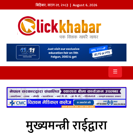
बिहिबार
,
साउन
२१
,
२०८३
| August 6, 2026
होमपेज
खबर
समाज
प्रदेश
☰
आजको
पत्रिका
सम्पादकीय
राजनीति
मुख्यमन्त्री राईद्वारा
अन्तर्राष्ट्रिय