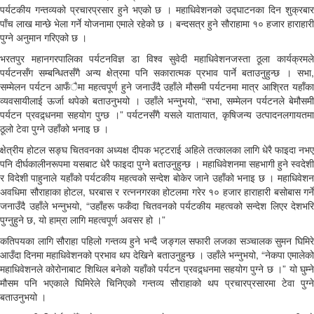
पर्यटकीय गन्तव्यको प्रचारप्रसार हुने भएको छ । महाधिवेशनको उद्घाटनका दिन शुक्रबार
पाँच लाख मान्छे भेला गर्ने योजनामा एमाले रहेको छ । बन्दसत्र हुने सौराहामा १० हजार हाराहारी
पुग्ने अनुमान गरिएको छ ।
भरतपुर महानगरपालिका पर्यटनविज्ञ डा विश्व सुवेदी महाधिवेशनजस्ता ठूला कार्यक्रमले
पर्यटनसँग सम्बन्धितसँगै अन्य क्षेत्रमा पनि सकारात्मक प्रभाव पार्ने बताउनुहुन्छ । सभा,
सम्मेलन पर्यटन आफँैमा महत्वपूर्ण हुने जनाउँदै उहाँले मौसमी पर्यटनमा मात्र आश्रित यहाँका
व्यवसायीलाई ऊर्जा थपेको बताउनुभयो । उहाँले भन्नुभयो, “सभा, सम्मेलन पर्यटनले बेमौसमी
पर्यटन प्रवद्र्धनमा सहयोग पुग्छ ।” पर्यटनसँगै यसले यातायात, कृषिजन्य उत्पादनलगायतमा
ठूलो टेवा पुग्ने उहाँको भनाइ छ ।
क्षेत्रीय होटल सङ्घ चितवनका अध्यक्ष दीपक भट्टराई अहिले तत्कालका लागि धेरै फाइदा नभए
पनि दीर्घकालीनरूपमा यसबाट धेरै फाइदा पुग्ने बताउनुहुन्छ । महाधिवेशनमा सहभागी हुने स्वदेशी
र विदेशी पाहुनाले यहाँको पर्यटकीय महत्वको सन्देश बोकेर जाने उहाँको भनाइ छ । महाधिवेशन
अवधिमा सौराहाका होटल, घरबास र रत्ननगरका होटलमा गरेर १० हजार हाराहारी बसोबास गर्ने
जनाउँदै उहाँले भन्नुभयो, “उहाँहरू फर्कँदा चितवनको पर्यटकीय महत्वको सन्देश लिएर देशभरि
पुग्नुहुने छ, यो हाम्रा लागि महत्वपूर्ण अवसर हो ।”
कतिपयका लागि सौराहा पहिलो गन्तव्य हुने भन्दै जङ्गल सफारी लजका सञ्चालक सुमन घिमिरे
आउँदा दिनमा महाधिवेशनको प्रभाव थप देखिने बताउनुहुन्छ । उहाँले भन्नुभयो, “नेकपा एमालेको
महाधिवेशनले कोरोनाबाट शिथिल बनेको यहाँको पर्यटन प्रवद्र्धनमा सहयोग पुग्ने छ ।” यो घुम्ने
मौसम पनि भएकाले घिमिरेले चिनिएको गन्तव्य सौराहाको थप प्रचारप्रसारमा टेवा पुग्ने
बताउनुभयो ।