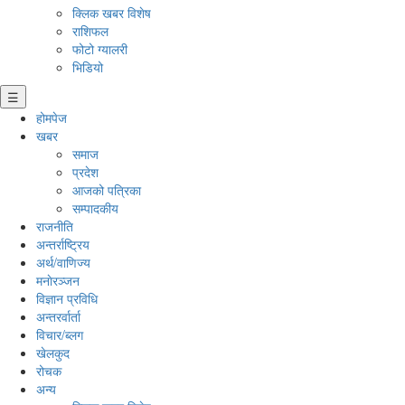
क्लिक खबर विशेष
राशिफल
फोटो ग्यालरी
भिडियो
☰
होमपेज
खबर
समाज
प्रदेश
आजको पत्रिका
सम्पादकीय
राजनीति
अन्तर्राष्ट्रिय
अर्थ/वाणिज्य
मनाेरञ्जन
विज्ञान प्रविधि
अन्तरर्वार्ता
विचार/ब्लग
खेलकुद
रोचक
अन्य