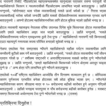
द नारायणी रिसोर्ट गौँडाकोटका महाप्रबन्धकसमेत रहनुभएका पत्रकार वसन्त पराजुली यो
महाधिवेशनले चितवन र नवलपरासीको गैँडाकोटसम्म लाभान्वित भएको बताउनुहुन्छ । उहाँले
भन्नुभयो, “कोरोनाबाट थला परेका व्यवसायीलाई यसले ऊर्जा थपेको छ ।” निरास भएका
व्यवसायीलाई भरोसा थपेको जनाउँदै उहाँले यसको दीर्घकालीनरूपमा सकारात्मक प्रभाव रहने
बताउनुभयो । आफ्नो होटलमा महाधिवेशनभरिका लागि होटल बुकिङ भएको उहाँको भनाइ छ ।
होटल व्यवसायी महासङ्घ नेपालका वरिष्ठ उपाध्यक्ष दिनेश चुके चितवनका होटल व्यवसायीका
लागि एमाले महाधिवेशन अमृत जल भएको बताउनुहुन्छ । उहाँले भन्नुभयो, “यसले
दीर्घकालीनरूपमा पर्यटन प्रवद्र्धनमा ठूलो टेवा पुग्छ ।” महाधिवेशनले नारायणी नदी किनारलाई
एउटा महत्वपूर्ण गन्तव्यका रूपमा परिचित बनाएको चुकेको भनाइ छ ।
नेकपा एमालेका नेता रामप्रसाद न्यौपाने महाधिवेशनले यहाँका पर्यटन व्यवसायीका लागि
सन्जीवनी बुटीको काम गर्ने बताउनुभयो । उहाँले भन्नुभयो, “यसले होटल व्यवसायीमा नयाँ जीवन
प्रदान गरेको छ ।” वर्षौँसम्म राष्ट्रभरि र अन्तर्राष्ट्रियरूपमा यसको सन्देश पुग्ने न्यौपानेको
बुझाइ छ । उहाँले भन्नुभयो, “हाम्रो महाधिवेशनले चितवनको पर्यटन क्षेत्रमा अदभूत फाइदा
पुग्ने छ ।” अन्य क्षेत्र पनि लाभान्वित हुने न्यौपाने बताउनुहुन्छ ।
एमालेको १०औँ राष्ट्रिय महाधिवेशन आजदेखि तीन दिनसम्म सञ्चालन हुने छ । कोभिडका
कारण पूर्णरूपमा प्रभावित बनेका होटलका सबै कोठा बुकिङ भएका छन् । न्यौपानेले
महाधिवेशनका कारण सौराहामा मात्र रु १० करोडभन्दा बढीको कारोबार हुने अनुमान गरिएको
बताउनुभयो । उहाँको भनाइमा भरतपुरमा रु पाँच करोडभन्दा बढीको कारोबार हुनेछ । यसबाट
समग्र चितवनको अर्थतन्त्रमा टेवा पुग्ने न्योपानेको भनाइ छ ।(रासस)
प्रतिक्रिया दिनुहोस !