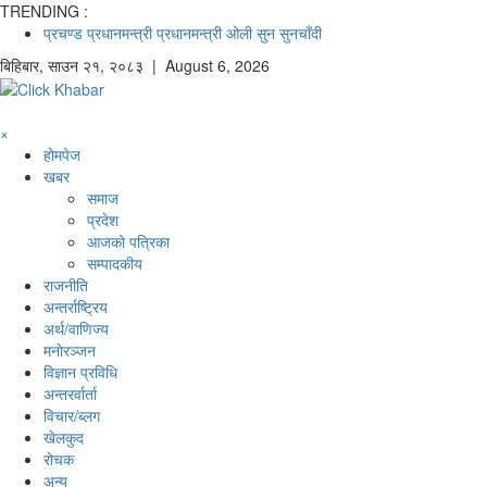
TRENDING :
प्रचण्ड
प्रधानमन्त्री
प्रधानमन्त्री ओली
सुन
सुनचाँदी
बिहिबार
,
साउन
२१
,
२०८३
| August 6, 2026
×
होमपेज
खबर
समाज
प्रदेश
आजको पत्रिका
सम्पादकीय
राजनीति
अन्तर्राष्ट्रिय
अर्थ/वाणिज्य
मनाेरञ्जन
विज्ञान प्रविधि
अन्तरर्वार्ता
विचार/ब्लग
खेलकुद
रोचक
अन्य