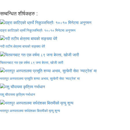
सम्बन्धित शीर्षकहरु :
दाह्रा काटिएको ध्रुर्वे निकुञ्जभित्रैः १०÷१० मिनेटमा अनुगमन
नदी तटीय क्षेत्रमा बाघको सङ्ख्या धेरै
चितवनबाट गत एक वर्षमा ८९ जना बेपत्ता, खोजी जारी
भरतपुर अस्पतालमा प्रसूति शय्या अभाव, सुत्केरी सेवा ‘म्याट्रेस’ मा
पशु चौपायमा कृत्रिम गर्भाधान
भरतपुर अस्पतालमा सर्पदंशका बिरामीको मृत्यु शून्य