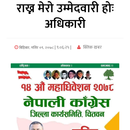
राख्न मेरो उम्मेदवारी होः
अर्थ/
अधिकारी
वाणिज्य
मनाेरञ्जन
| ९:०६:२५ |
क्लिक खबर
बिहिबार, मंसिर ०९, २०७८
विज्ञान
प्रविधि
अन्तरर्वार्ता
विचार/
ब्लग
खेलकुद
रोचक