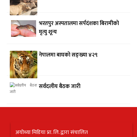
भरतपुर अस्पतालमा सर्पदंशका बिरामीको
मृत्यु शून्य
नेपालमा बाघको सङ्ख्या ४२९
सर्वदलीय बैठक जारी
अयोध्या मिडिया प्रा. लि. द्वारा संचालित