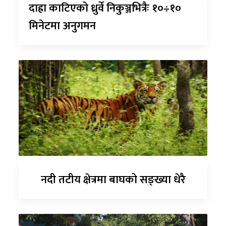
दाह्रा काटिएको ध्रुर्वे निकुञ्जभित्रैः १०÷१०
मिनेटमा अनुगमन
नदी तटीय क्षेत्रमा बाघको सङ्ख्या धेरै