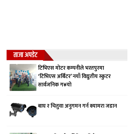
ताजा अपडेट
टिभिएस मोटर कम्पनीले भरतपुरमा
‘टिभिएस अर्बिटर’ नयाँ विद्युतीय स्कुटर
सार्वजनिक ग¥यो
बाघ र चितुवा अनुगमन गर्न क्यामरा जडान