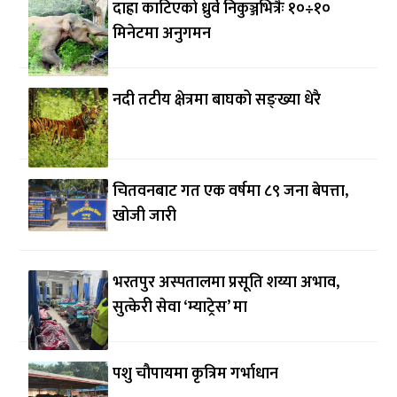
दाह्रा काटिएको ध्रुर्वे निकुञ्जभित्रैः १०÷१०
मिनेटमा अनुगमन
नदी तटीय क्षेत्रमा बाघको सङ्ख्या धेरै
चितवनबाट गत एक वर्षमा ८९ जना बेपत्ता,
खोजी जारी
भरतपुर अस्पतालमा प्रसूति शय्या अभाव,
सुत्केरी सेवा ‘म्याट्रेस’ मा
पशु चौपायमा कृत्रिम गर्भाधान