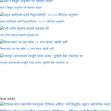
बाघ र चितुवा अनुगमन गर्न क्यामरा जडान
दाह्रा काटिएको ध्रुर्वे निकुञ्जभित्रैः १०÷१० मिनेटमा अनुगमन
नदी तटीय क्षेत्रमा बाघको सङ्ख्या धेरै
चितवनबाट गत एक वर्षमा ८९ जना बेपत्ता, खोजी जारी
भरतपुर अस्पतालमा प्रसूति शय्या अभाव, सुत्केरी सेवा ‘म्याट्रेस’ मा
ताजा अपडेट