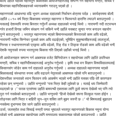
बोल्दै उहाँले यहाँका महत्वपूर्ण बिकासका आयोजनाहरुलाई सम्पन्न गर्न सहभागी मन्त्री, सचिब र
बिभागका महानिर्देशकहरुको ध्यानाकर्षण गराउनु भएको हो ।
महानगरको आधाभन्दा वढि भूभाग अध्यक्ष दाहालको निर्वाचन क्षेत्रमा पर्दछ । कार्यक्रममा बोल्दै
उहाँले ८÷१० वर्ष भित्र बिकासमा भरतपुर महानगर र चितवनले क्रान्ति ल्याउने बताउनुभयो ।
यसलाई देशव्यापि रुपमा बिस्तार गर्नुपर्ने अध्यक्ष दाहालको भनाई थियो । नारायणी नदी तटवन्धन
गरेर हजारौं विगाह जमिन संरक्षण गर्न सकिने भन्दै उहाँले यसबाट सुन्दर नगर बनाउन सहयोग
पुग्ने बताउनुभयो । भरतपुर महानगरमा भएको बिमानस्थलको बिस्तारको काम अघि वढेको,
नारायणी नदीमा सिग्नेचर पुलको काम अघि वढाईएको, भूमिहिन सुकुम्बासीहरुलाई लालजुर्जा,
निस्सा र स्थानान्तरणको प्रकृया अघि वढेको, रिङ् रोड र लिङ्क रोडको काम अघि वढेको भन्दै
देशकै नमुनाको रुपमा भरतपुरमा बिकास गति लिएको उहाँको भनाई थियो ।
ती आयोजनाहरु सम्पन्न गर्न आबश्यक वजेट बिनियोजन र सहयोगका लागि उहाँले उपस्थित
मन्त्री, सचिब र महानिर्देशकहरुलाई अनुरोध गर्नुभयो । कृषि तथा वन विज्ञान विश्वविद्यालयलाई
किसानसंग जोडेर काम गर्न दाहालले अनुरोध गर्नुभयो । अध्यक्ष दाहालले महानगरमा भएको
बिकासलाई संस्थागत रुपमा अघि वढाउने नेतृत्वको आबश्यक रहेको पनि बताउनुभयो ।
देशभरीका जनताको ध्यान चितवन तर्फ आकर्षण भएको भन्दै उहाँले यसका पछि धेरै कारणहरु
रहेका छन् भन्नुभयो । उहाँले भन्नुभयो “यस भित्र केही लुकेको छ । मलाई थप जिम्मेवारी
वढाएको छ ।” फरक प्रसंगमा उहाँले बामपन्थी एकताका लागि ठूलो सपना देखेको भए पनि त्यो
पुरा गर्न नसकेको बताउनुभयो । उहाँले भन्नुभयो “हिजो देखेको सपना विल्कुल गलत होईन ।
तोड्नका लागि भित्र र बाहिरी जुन–जुन शक्ति लागे बुझ्न जरुरी छ ।” यो बिषयलाई बुझाउन
नसकेमा दुभाग्यमा देश जाने उहाँले बताउनुभयो ।
उर्जा, जलस्रोत तथा सिचाई मन्त्री पम्फा भूषालले भरतपुर महानगरको बिकास नमुना योग्य
रहेको भन्दै आबश्यक सहयोगका लागि मन्त्रालय सकारात्मक रहेको बताउनुभयो । उहाँले