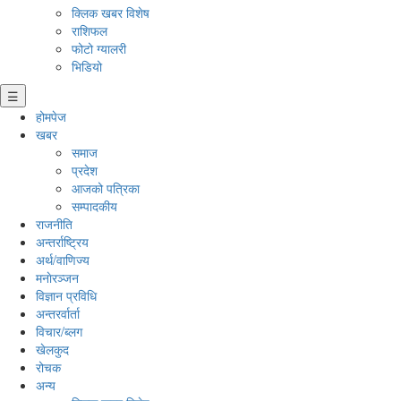
क्लिक खबर विशेष
राशिफल
फोटो ग्यालरी
भिडियो
☰
होमपेज
खबर
समाज
प्रदेश
आजको पत्रिका
सम्पादकीय
राजनीति
अन्तर्राष्ट्रिय
अर्थ/वाणिज्य
मनाेरञ्जन
विज्ञान प्रविधि
अन्तरर्वार्ता
विचार/ब्लग
खेलकुद
रोचक
अन्य