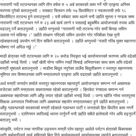
नारायणी नदी तटवन्धनका लागि तीन वर्षमा रु ५ अर्ब बराबरको काम गर्ने गरि प्रकृया अन्तिम
चरणमा पुगेको बताउनुभयो । यसबाट चितवन तर्फ १७ किलोमिटर र नवलपरासी तर्फ १८
किलोमिटर तटवन्ध हुने वताउनुभयो । यसै वर्षबाट काम थाल्ने भन्दै उहाँले सुस्ता र गण्डक सम्म
नारायणी नदी तटवन्धन गर्न रु २३ अर्ब खर्च लाग्ने र यसलाई बहुबर्षिय आयोजनाको रुपमा अघि
वढाउनु पर्ने बताउनुभयो । उहाँले भन्नुभयो “नारायणी नदी तटवन्ध गरेर सयौं बिगाह जमिन
उकास गर्न सकिन्छ ।” उहाँले संरक्षण गरिएको जमिन उपयोग गरेर गरिबीका रेखा मुनी
रहेकाहरुलाई उपयोग गर्न दिन सकिने बताउनुभयो । उहाँले थप्नुभयो “यसरी गरिब मुक्त महानगर
घोषणा गर्न अपिल गर्छु ।”
माडी क्षेत्रका नदी तटवन्धका लागि रु २० करोड स्विकृत भई कार्यान्वयनको चरणमा अघि वढेको
उहाँको भनाई थियो । जहाँ खेती योग्य जमिन त्यहाँ सिचाई अभियानका साथ काम अघि वढेको
मन्त्री भूषालले बताउनुभयो । माडीमा बिद्युत नपुगेका ठाउँमा बिद्युतीकरण र भरतपुर महानगरमा
भूमिगत तार बिच्याउनका लागि मन्त्रालयले प्रकृया अघि वढाएको उहाँले बताउनुभयो ।
अर्थ मन्त्री जनार्दन शर्माले भरतपुर महानगरका महत्वपूर्ण आयोजनाहरु सम्पन्न गर्न आबश्यक
वजेटका लागि मन्त्रालय सकारात्मक रहेको बताउनुभयो । क्रिकेट रंगशाला सम्पन्न गर्न
आबश्यक सहयोगका लागि आँफु तयार रहेको उहाँको भनाई थियो । जग्गा खोजि गरेमा भरतपुरमा
शिक्षक अस्पताल निर्माणका लागि आबश्यक सहयोग मन्त्रालयबाट हुने उहाँले बताउनुभयो ।
आँफु गठवन्धनको सरकारको मन्त्री रहेकाले गठवन्धन पार्टी र जनताको हित बिपरित काम नगर्ने
वताउनुभयो । प्रतिगमन कारिलाई ध्वस्त पार्नुपर्ने भन्दै उहाँले सबैले हातेमालो गरेर अघि वढ्नुपर्ने
बताउनु भयो ।
संस्कृति, पर्यटन तथा नागरिक उड्ययन मन्त्री प्रेम वहादुर आलेले पर्यटन क्षेत्रको बिकासका
लागि कर्मचारीलाई खर्च सहितको बिदा दिने कार्यक्रमलाई कार्यान्वयनमा ल्याईने बताउनुभयो ।