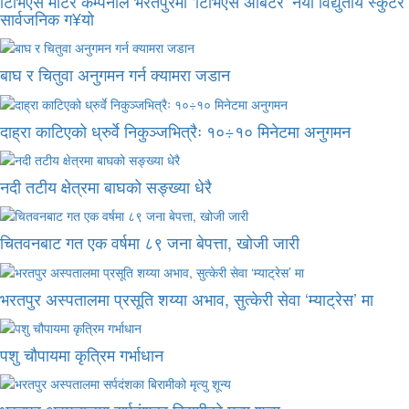
टिभिएस मोटर कम्पनीले भरतपुरमा ‘टिभिएस अर्बिटर’ नयाँ विद्युतीय स्कुटर
सार्वजनिक ग¥यो
बाघ र चितुवा अनुगमन गर्न क्यामरा जडान
दाह्रा काटिएको ध्रुर्वे निकुञ्जभित्रैः १०÷१० मिनेटमा अनुगमन
नदी तटीय क्षेत्रमा बाघको सङ्ख्या धेरै
चितवनबाट गत एक वर्षमा ८९ जना बेपत्ता, खोजी जारी
भरतपुर अस्पतालमा प्रसूति शय्या अभाव, सुत्केरी सेवा ‘म्याट्रेस’ मा
पशु चौपायमा कृत्रिम गर्भाधान