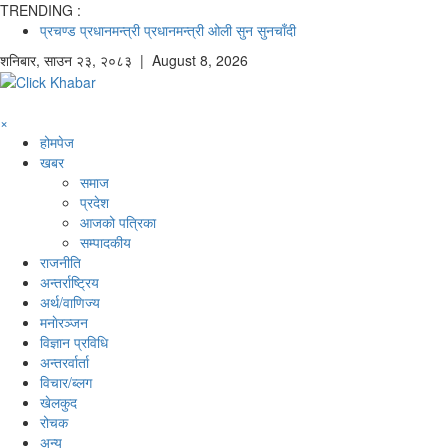
TRENDING :
प्रचण्ड
प्रधानमन्त्री
प्रधानमन्त्री ओली
सुन
सुनचाँदी
शनिबार
,
साउन
२३
,
२०८३
| August 8, 2026
×
होमपेज
खबर
समाज
प्रदेश
आजको पत्रिका
सम्पादकीय
राजनीति
अन्तर्राष्ट्रिय
अर्थ/वाणिज्य
मनाेरञ्जन
विज्ञान प्रविधि
अन्तरर्वार्ता
विचार/ब्लग
खेलकुद
रोचक
अन्य