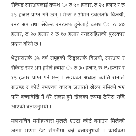
सेकेन्ड रनरअपलाई क्रमश ः रु ५० हजार, रु २५ हजार र रु
१५ हजार प्राप्त गर्ने छन् । मेन्स र ओमन डबलतर्फ विजयी,
रनर अप तथा सेकेन्ड रनरअफ हुनेलाई क्रमश ः रु ४०
हजार, रु २० हजार र रु १० हजार नगदसहितको पुरस्कार
प्रदान गरिने छ ।
भेट्रान्सतर्फ ३५ वर्ष समूहको सिङ्गलतर्फ विजयी, रनरअप र
सेकेन्ड रनर अप हुनेले क्रमश ः रु ३० हजार, रु १५ हजार र
१५ हजार प्राप्त गर्ने छन् । सङ्घका अध्यक्ष ज्योति रानाले
ग्राउण्ड र कोर्ट नभएका कारण जताततै खेल्न नमिल्ने भए
पनि बच्चादेखि नै धेरै संलग्न हुने खेलका रुपमा टेनिस रहँदै
आएको बताउनुभयो ।
महासचिव मनोहरदास मुलले एउटा कोर्ट बनाउन मिलेको
जग्गा भएमा डेढ रोपनीमा बन्ने बताउनुभयो । कार्यक्रम