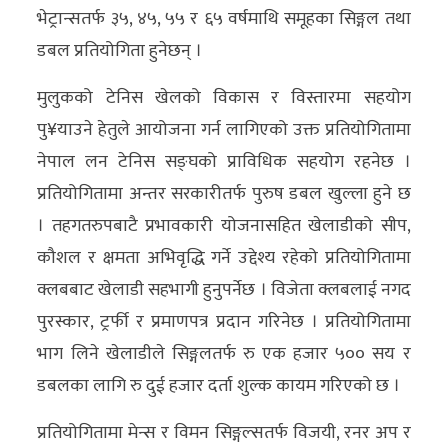
भेट्रान्सतर्फ ३५, ४५, ५५ र ६५ वर्षमाथि समूहका सिङ्गल तथा
अन्य
डबल प्रतियोगिता हुनेछन् ।
क्लिक
मुलुकको टेनिस खेलको विकास र विस्तारमा सहयोग
खबर
पु¥याउने हेतुले आयोजना गर्न लागिएको उक्त प्रतियोगितामा
विशेष
नेपाल लन टेनिस सङ्घको प्राविधिक सहयोग रहनेछ ।
राशिफल
प्रतियोगितामा अन्तर सरकारीतर्फ पुरुष डबल खुल्ला हुने छ
फोटो
। तहगतरुपबाटै प्रभावकारी योजनासहित खेलाडीको सीप,
ग्यालरी
कौशल र क्षमता अभिवृद्धि गर्ने उद्देश्य रहेको प्रतियोगितामा
क्लबबाट खेलाडी सहभागी हुनुपर्नेछ । विजेता क्लबलाई नगद
भिडियो
पुरस्कार, ट्रर्फी र प्रमाणपत्र प्रदान गरिनेछ । प्रतियोगितामा
भाग लिने खेलाडीले सिङ्गलतर्फ रु एक हजार ५०० सय र
डबलका लागि रु दुई हजार दर्ता शुल्क कायम गरिएको छ ।
प्रतियोगितामा मेन्स र विमन सिङ्गल्सतर्फ विजयी, रनर अप र