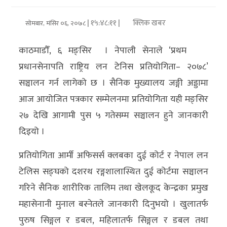
अर्थ/
| १५:४८:११ |
क्लिक खबर
सोमबार, मंसिर ०६, २०७८
वाणिज्य
काठमाडौँ, ६ मङ्सिर । नेपाली सेनाले ‘प्रथम
मनाेरञ्जन
प्रधानसेनापति राष्ट्रिय लन टेनिस प्रतियोगिता– २०७८’
सञ्चालन गर्न लागेको छ । सैनिक मुख्यालय जङ्गी अड्डामा
विज्ञान
आज आयोजित पत्रकार सम्मेलनमा प्रतियोगिता यही मङ्सिर
प्रविधि
२७ देखि आगामी पुस ५ गतेसम्म सञ्चालन हुने जानकारी
अन्तरर्वार्ता
दिइयो ।
विचार/
प्रतियोगिता आर्मी अफिसर्स क्लबका दुई कोर्ट र नेपाल लन
ब्लग
टेलिस सङ्घको दशरथ रङ्गशालास्थित दुई कोर्टमा सञ्चालन
गरिने सैनिक शारीरिक तालिम तथा खेलकूद केन्द्रका प्रमुख
खेलकुद
महासेनानी मुनाल बस्नेतले जानकारी दिनुभयो । खुलातर्फ
रोचक
पुरुष सिङ्गल र डबल, महिलातर्फ सिङ्गल र डबल तथा