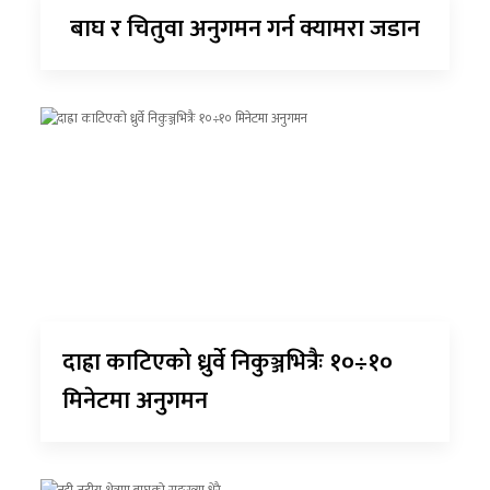
बाघ र चितुवा अनुगमन गर्न क्यामरा जडान
दाह्रा काटिएको ध्रुर्वे निकुञ्जभित्रैः १०÷१०
मिनेटमा अनुगमन