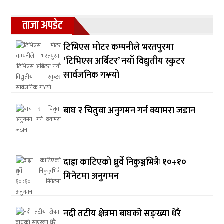
ताजा अपडेट
टिभिएस मोटर कम्पनीले भरतपुरमा
‘टिभिएस अर्बिटर’ नयाँ विद्युतीय स्कुटर
सार्वजनिक ग¥यो
बाघ र चितुवा अनुगमन गर्न क्यामरा जडान
दाह्रा काटिएको ध्रुर्वे निकुञ्जभित्रैः १०÷१०
मिनेटमा अनुगमन
नदी तटीय क्षेत्रमा बाघको सङ्ख्या धेरै