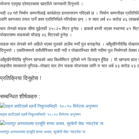
योजना प्रमुख प्रेमप्रकाश खत्रीले जानकारी दिनुभयो ।
भदौ २७ गते निर्माण कम्पनीलाई कार्यक्षेत्र हस्तान्तरण गरिएको छ । निर्माण कम्पनीका प्रत
लागि कागजात तयार पार्ने काम प्रतिनिधिले गरिरहेका छन् । रु सात अर्ब ४० करोड ४६ लाखको
चार लेनको सडक सीमा दुईतर्फी २५÷२५ मिटर हुनेछ । बाक्लो बस्ती भएका स्थानमा ४१ मिटर 
पोखरासम्म सडकको चौडाइ ४६ मिटरको हुनेछ ।
सडक चार लेनको बने अहिले भएका पुलको ठाउँमा नयाँ पुल बनाइनेछ । आँबुखैरेनीदेखि पोखरास
दिनुभयो । एकतिसमध्ये दमौलीस्थित मादी नदी र पोखरास्थित सेती नदीमा पुल निर्माणको ठेक्का ल
आँबुखैरेनीदेखि मुग्लिन खण्डको आठ किलोमिटर दूरीको भने डिजाइन हुँदैछ । यो खण्डमा हाल प
सङ्घीय सरकारले मुग्लिङ–पोखरा चार लेन सडक योजनाका लागि रु चार अर्ब ४३ करोड ४३ ल
प्रतिक्रिया दिनुहोस !
सम्बन्धित शीर्षकहरु :
दाह्रा काटिएको ध्रुर्वे निकुञ्जभित्रैः १०÷१० मिनेटमा अनुगमन
भरतपुर अस्पतालमा प्रसूति शय्या अभाव, सुत्केरी सेवा ‘म्याट्रेस’ मा