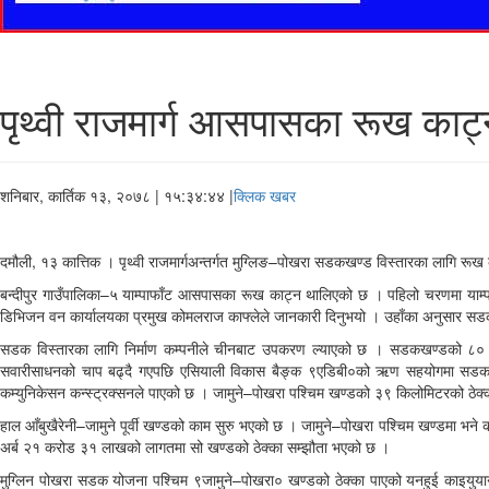
पृथ्वी राजमार्ग आसपासका रूख काट
शनिबार, कार्तिक १३, २०७८
| १५:३४:४४ |
क्लिक खबर
दमौली, १३ कात्तिक । पृथ्वी राजमार्गअन्तर्गत मुग्लिङ–पोखरा सडकखण्ड विस्तारका लागि र
बन्दीपुर गाउँपालिका–५ याम्पाफाँट आसपासका रूख काट्न थालिएको छ । पहिलो चरणमा याम्प
डिभिजन वन कार्यालयका प्रमुख कोमलराज काफ्लेले जानकारी दिनुभयो । उहाँका अनुसार सडक 
सडक विस्तारका लागि निर्माण कम्पनीले चीनबाट उपकरण ल्याएको छ । सडकखण्डको ८० कि
सवारीसाधनको चाप बढ्दै गएपछि एसियाली विकास बैङ्क ९एडिबी०को ऋण सहयोगमा सडक चा
कम्युनिकेसन कन्स्ट्रक्सनले पाएको छ । जामुने–पोखरा पश्चिम खण्डको ३९ किलोमिटरको ठेक्क
हाल आँबुखैरेनी–जामुने पूर्वी खण्डको काम सुरु भएको छ । जामुने–पोखरा पश्चिम खण्डमा भने क
अर्ब २१ करोड ३१ लाखको लागतमा सो खण्डको ठेक्का सम्झौता भएको छ ।
मुग्लिन पोखरा सडक योजना पश्चिम ९जामुने–पोखरा० खण्डको ठेक्का पाएको यनहुई काइयुयान हा