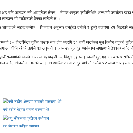
िनिधि आए पनि कामदार भने आइपुगेका छैनन् । नेपाल आएका प्रतिनिधिले अस्थायी कार्यालय खडा ग
 लागतमा यो प्याकेजको ठेक्का लागेको छ ।
चौडाइको सडक बन्नेछ । डिजाइन अनुसार तनहुँको दमौली र डुम्रे बजारमा ४१ मिटरको सडक बन
म्मको ८० किलोमिटर दूरीमा सडक चार लेन भएसँगै ३१ नयाँ मोटरेबल पुल निर्माण गर्नुपर्ने 
गाउन बाँकी रहेको उहाँले बताउनुभयो । अरू २९ पुल दुई प्याकेजमा लगाइएको ठेक्काअन्तर्गत नै 
ृथ्वीराजमार्गको भएको स्थानमा मस्र्याङ्दी जलविद्युत् गृह छ । जलविद्युत् गृह र सडक फराक
ाख बजेट विनियोजन गरेको छ । गत आर्थिक वर्षमा रु दुई अर्ब नौ करोड ५४ लाख चार हजार
नदी तटीय क्षेत्रमा बाघको सङ्ख्या धेरै
पशु चौपायमा कृत्रिम गर्भाधान