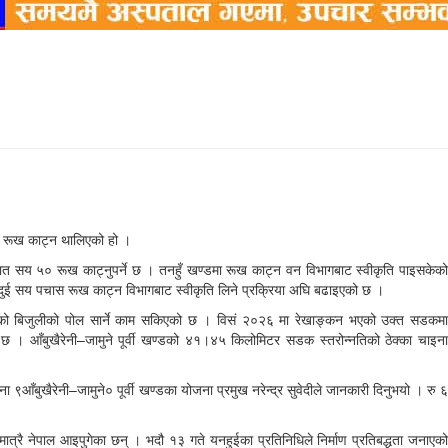
का रूख काट्न थालिएको हो ।
ात सय ५० रूख काट्नुपर्ने छ । तनहुँ खण्डमा रूख काट्न वन विभागबाट स्वीकृति पाइसकेको
दुई सय पचास रूख काट्न विभागबाट स्वीकृति लिने प्रक्रिया अघि बढाइएको छ ।
ासको बिजुलीको पोल सार्ने काम सकिएको छ । विसं २०२६ मा रेखाङ्कन भएको उक्त सडकमा
आँबुखैरेनी–जामुने पूर्वी खण्डको ४१।४५ किलोमिटर सडक स्तरोन्नतिको ठेक्का चाइना
आँबुखैरेनी–जामुने० पूर्वी खण्डका योजना प्रमुख नरेन्द्र सुवेदीले जानकारी दिनुभयो । रु ६
त्रै नेपाल आइपुगेका छन् । भदौ १३ गते यनहुईका प्रतिनिधिले निर्माण प्रतिबद्धता जनाएको