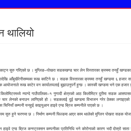
्न थालियो
ूख काट्न सुरु गरिएको छ । मुग्लिङ–पोखरा सडकखण्ड चार लेन विस्तारका क्रममा तनहुँ खण्ड
ादेखि आँबुखैरेनीसम्मका रूख काटिने छ । सडक विस्तारका क्रममा तनहुँ खण्डमा ६ हजार स
आयोजनाले रूख काटेर वन कार्यालयलाई बुझाउनुपर्ने हुन्छ । कास्की खण्डमा भने एक हजार 
लोमिटरमध्ये म्याग्दे गाउँपालिका–१ गुणादी क्षेत्रको आठ किलोमिटर दूरीमा सडक आसप
र लेनको बनाउन लागिएको हो । सडकलाई दुई खण्डमा विभाजन गरेर ठेक्का लगाइएको छ । 
ा चिनियाँ कम्पनी यनहुई काइयुआन हाइवे एन्ड ब्रिज कम्पनीले पाएको छ ।
ाम सुरु हुने चरणमा छ । निर्माण कम्पनी फिल्डमा आएर काम थालेको मुग्लिन पोखरा सडक योजना ९
इवे एन्ड ब्रिज कन्स्ट्रक्सन कम्पनीका प्रतिनिधि भने कोरोनाको कारण भदौ दोस्रो साता मा