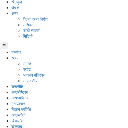
खेलकुद
रोचक
अन्य
क्लिक खबर विशेष
राशिफल
फोटो ग्यालरी
भिडियो
☰
होमपेज
खबर
समाज
प्रदेश
आजको पत्रिका
सम्पादकीय
राजनीति
अन्तर्राष्ट्रिय
अर्थ/वाणिज्य
मनाेरञ्जन
विज्ञान प्रविधि
अन्तरर्वार्ता
विचार/ब्लग
खेलकुद