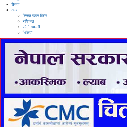
रोचक
अन्य
क्लिक खबर विशेष
राशिफल
फोटो ग्यालरी
भिडियो