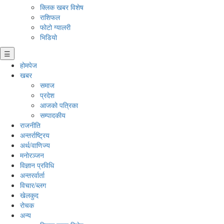
क्लिक खबर विशेष
राशिफल
फोटो ग्यालरी
भिडियो
☰
होमपेज
खबर
समाज
प्रदेश
आजको पत्रिका
सम्पादकीय
राजनीति
अन्तर्राष्ट्रिय
अर्थ/वाणिज्य
मनाेरञ्जन
विज्ञान प्रविधि
अन्तरर्वार्ता
विचार/ब्लग
खेलकुद
रोचक
अन्य