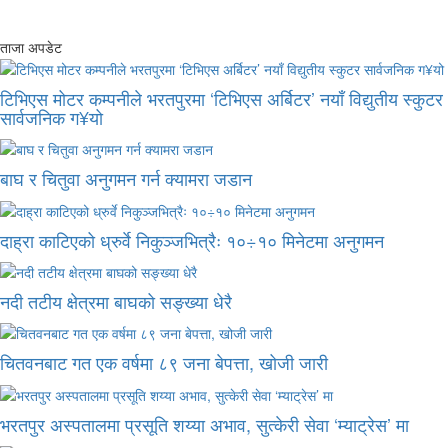
ताजा अपडेट
टिभिएस मोटर कम्पनीले भरतपुरमा ‘टिभिएस अर्बिटर’ नयाँ विद्युतीय स्कुटर
सार्वजनिक ग¥यो
बाघ र चितुवा अनुगमन गर्न क्यामरा जडान
दाह्रा काटिएको ध्रुर्वे निकुञ्जभित्रैः १०÷१० मिनेटमा अनुगमन
नदी तटीय क्षेत्रमा बाघको सङ्ख्या धेरै
चितवनबाट गत एक वर्षमा ८९ जना बेपत्ता, खोजी जारी
भरतपुर अस्पतालमा प्रसूति शय्या अभाव, सुत्केरी सेवा ‘म्याट्रेस’ मा