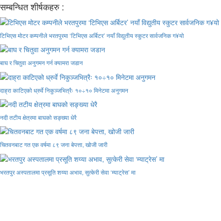
सम्बन्धित शीर्षकहरु :
टिभिएस मोटर कम्पनीले भरतपुरमा ‘टिभिएस अर्बिटर’ नयाँ विद्युतीय स्कुटर सार्वजनिक ग¥यो
बाघ र चितुवा अनुगमन गर्न क्यामरा जडान
दाह्रा काटिएको ध्रुर्वे निकुञ्जभित्रैः १०÷१० मिनेटमा अनुगमन
नदी तटीय क्षेत्रमा बाघको सङ्ख्या धेरै
चितवनबाट गत एक वर्षमा ८९ जना बेपत्ता, खोजी जारी
भरतपुर अस्पतालमा प्रसूति शय्या अभाव, सुत्केरी सेवा ‘म्याट्रेस’ मा