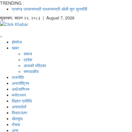
TRENDING :
प्रचण्ड
प्रधानमन्त्री
प्रधानमन्त्री ओली
सुन
सुनचाँदी
शुक्रबार
,
साउन
२२
,
२०८३
| August 7, 2026
×
होमपेज
खबर
समाज
प्रदेश
आजको पत्रिका
सम्पादकीय
राजनीति
अन्तर्राष्ट्रिय
अर्थ/वाणिज्य
मनाेरञ्जन
विज्ञान प्रविधि
अन्तरर्वार्ता
विचार/ब्लग
खेलकुद
रोचक
अन्य