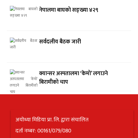
नेपालमा बाघको सङ्ख्या ४२९
सर्वदलीय बैठक जारी
क्यान्सर अस्पतालमा ‘केमो’ लगाउने
बिरामीको चाप
अयोध्या मिडिया प्रा. लि. द्वारा संचालित
दर्ता नम्बर: 00161/079/080