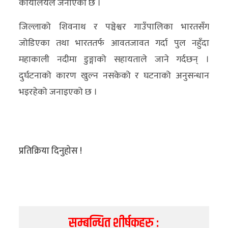
कार्यालयले जनाएको छ ।
अन्य
जिल्लाको शिवनाथ र पञ्चेश्वर गाउँपालिका भारतसँग
क्लिक
जोडिएका तथा भारततर्फ आवतजावत गर्दा पुल नहुँदा
खबर
महाकाली नदीमा डुङ्गाको सहायताले जाने गर्दछन् ।
विशेष
दुर्घटनाको कारण खुल्न नसकेको र घटनाको अनुसन्धान
राशिफल
भइरहेको जनाइएको छ ।
फोटो
ग्यालरी
प्रतिक्रिया दिनुहोस !
भिडियो
सम्बन्धित शीर्षकहरु :