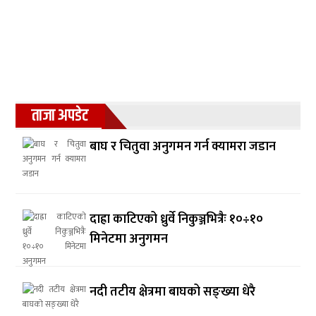
ताजा अपडेट
बाघ र चितुवा अनुगमन गर्न क्यामरा जडान
दाह्रा काटिएको ध्रुर्वे निकुञ्जभित्रैः १०÷१०
मिनेटमा अनुगमन
नदी तटीय क्षेत्रमा बाघको सङ्ख्या धेरै