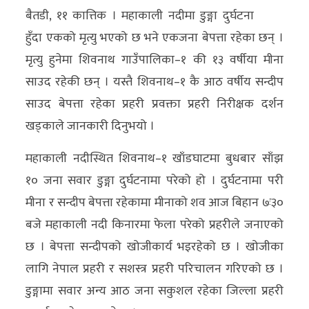
बैतडी, ११ कात्तिक । महाकाली नदीमा डुङ्गा दुर्घटना
अर्थ/
हुँदा एकको मृत्यु भएको छ भने एकजना बेपत्ता रहेका छन् ।
वाणिज्य
मृत्यु हुनेमा शिवनाथ गाउँपालिका–१ की १३ वर्षीया मीना
साउद रहेकी छन् । यस्तै शिवनाथ–१ कै आठ वर्षीय सन्दीप
मनाेरञ्जन
साउद बेपत्ता रहेका प्रहरी प्रवक्ता प्रहरी निरीक्षक दर्शन
विज्ञान
खड्काले जानकारी दिनुभयो ।
प्रविधि
महाकाली नदीस्थित शिवनाथ–१ खाँडघाटमा बुधबार साँझ
अन्तरर्वार्ता
१० जना सवार डुङ्गा दुर्घटनामा परेको हो । दुर्घटनामा परी
मीना र सन्दीप बेपत्ता रहेकामा मीनाको शव आज बिहान ७ः३०
विचार/
बजे महाकाली नदी किनारमा फेला परेको प्रहरीले जनाएको
ब्लग
छ । बेपत्ता सन्दीपको खोजीकार्य भइरहेको छ । खोजीका
खेलकुद
लागि नेपाल प्रहरी र सशस्त्र प्रहरी परिचालन गरिएको छ ।
रोचक
डुङ्गामा सवार अन्य आठ जना सकुशल रहेका जिल्ला प्रहरी