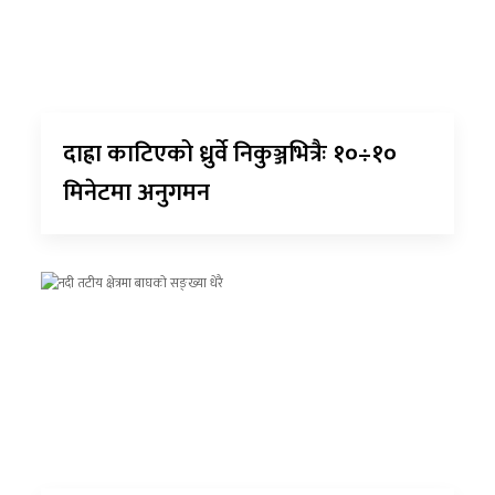
दाह्रा काटिएको ध्रुर्वे निकुञ्जभित्रैः १०÷१०
मिनेटमा अनुगमन