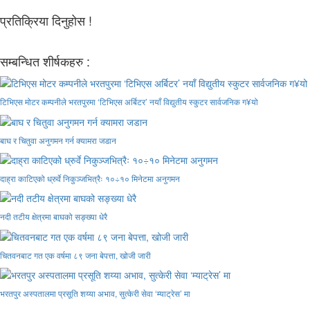
प्रतिक्रिया दिनुहोस !
सम्बन्धित शीर्षकहरु :
टिभिएस मोटर कम्पनीले भरतपुरमा ‘टिभिएस अर्बिटर’ नयाँ विद्युतीय स्कुटर सार्वजनिक ग¥यो
बाघ र चितुवा अनुगमन गर्न क्यामरा जडान
दाह्रा काटिएको ध्रुर्वे निकुञ्जभित्रैः १०÷१० मिनेटमा अनुगमन
नदी तटीय क्षेत्रमा बाघको सङ्ख्या धेरै
चितवनबाट गत एक वर्षमा ८९ जना बेपत्ता, खोजी जारी
भरतपुर अस्पतालमा प्रसूति शय्या अभाव, सुत्केरी सेवा ‘म्याट्रेस’ मा