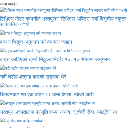
ताजा अपडेट
टिभिएस मोटर कम्पनीले भरतपुरमा ‘टिभिएस अर्बिटर’ नयाँ विद्युतीय स्कुटर
सार्वजनिक ग¥यो
बाघ र चितुवा अनुगमन गर्न क्यामरा जडान
दाह्रा काटिएको ध्रुर्वे निकुञ्जभित्रैः १०÷१० मिनेटमा अनुगमन
नदी तटीय क्षेत्रमा बाघको सङ्ख्या धेरै
चितवनबाट गत एक वर्षमा ८९ जना बेपत्ता, खोजी जारी
भरतपुर अस्पतालमा प्रसूति शय्या अभाव, सुत्केरी सेवा ‘म्याट्रेस’ मा