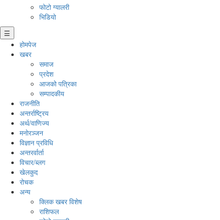
फोटो ग्यालरी
भिडियो
☰
होमपेज
खबर
समाज
प्रदेश
आजको पत्रिका
सम्पादकीय
राजनीति
अन्तर्राष्ट्रिय
अर्थ/वाणिज्य
मनाेरञ्जन
विज्ञान प्रविधि
अन्तरर्वार्ता
विचार/ब्लग
खेलकुद
रोचक
अन्य
क्लिक खबर विशेष
राशिफल