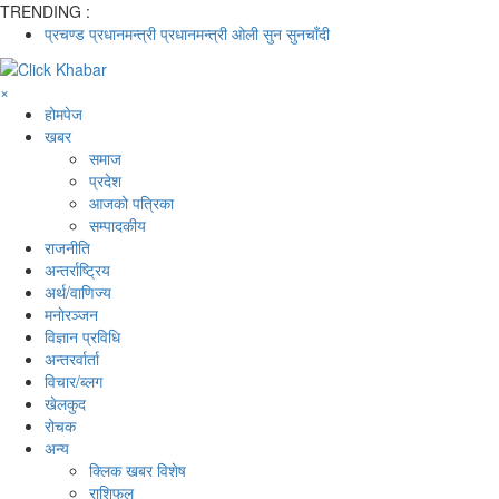
TRENDING :
प्रचण्ड
प्रधानमन्त्री
प्रधानमन्त्री ओली
सुन
सुनचाँदी
×
होमपेज
खबर
समाज
प्रदेश
आजको पत्रिका
सम्पादकीय
राजनीति
अन्तर्राष्ट्रिय
अर्थ/वाणिज्य
मनाेरञ्जन
विज्ञान प्रविधि
अन्तरर्वार्ता
विचार/ब्लग
खेलकुद
रोचक
अन्य
क्लिक खबर विशेष
राशिफल