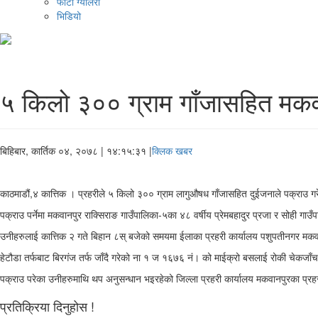
फोटो ग्यालरी
भिडियो
५ किलो ३०० ग्राम गाँजासहित मकव
बिहिबार, कार्तिक ०४, २०७८
| १४:१५:३१ |
क्लिक खबर
काठमाडौं,४ कात्तिक । प्रहरीले ५ किलो ३०० ग्राम लागुऔषध गाँजासहित दुईजनाले पक्राउ ग
पक्राउ पर्नेमा मकवानपुर राक्सिराङ गाउँपालिका-५का ४८ वर्षीय प्रेमबहादुर प्रजा र सोही गाउँप
उनीहरुलाई कात्तिक २ गते बिहान ८स् बजेको समयमा ईलाका प्रहरी कार्यालय पशुपतीनगर मकवा
हेटौडा तर्फबाट बिरगंज तर्फ जाँदै गरेको ना १ ज १६७६ नं। को माईक्रो बसलाई रोकी चेकजाँ
पक्राउ परेका उनीहरुमाथि थप अनुसन्धान भइरहेको जिल्ला प्रहरी कार्यालय मकवानपुरका प्रहरी न
प्रतिक्रिया दिनुहोस !