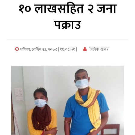
१० लाखसहित २ जना
अर्थ/
पक्राउ
वाणिज्य
मनाेरञ्जन
| ११:०८:५१ |
क्लिक खबर
शनिबार, आश्विन २३, २०७८
विज्ञान
प्रविधि
अन्तरर्वार्ता
विचार/
ब्लग
खेलकुद
रोचक