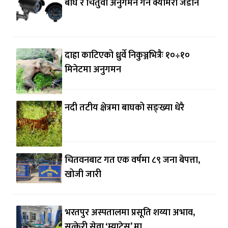
बाघ र चितुवा अनुगमन गर्न क्यामरा जडान
दाह्रा काटिएको ध्रुर्वे निकुञ्जभित्रैः १०÷१०
मिनेटमा अनुगमन
नदी तटीय क्षेत्रमा बाघको सङ्ख्या धेरै
चितवनबाट गत एक वर्षमा ८९ जना बेपत्ता,
खोजी जारी
भरतपुर अस्पतालमा प्रसूति शय्या अभाव,
सुत्केरी सेवा ‘म्याट्रेस’ मा