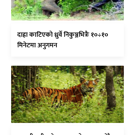
दाह्रा काटिएको ध्रुर्वे निकुञ्जभित्रैः १०÷१०
मिनेटमा अनुगमन