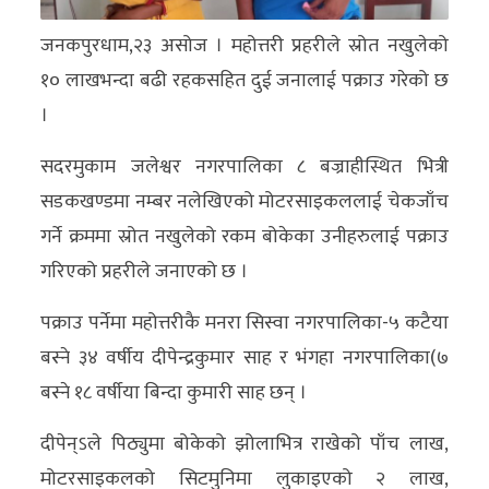
अन्य
जनकपुरधाम,२३ असोज । महोत्तरी प्रहरीले स्रोत नखुलेको
क्लिक
१० लाखभन्दा बढी रहकसहित दुई जनालाई पक्राउ गरेको छ
खबर
।
विशेष
सदरमुकाम जलेश्वर नगरपालिका ८ बज्राहीस्थित भित्री
राशिफल
सडकखण्डमा नम्बर नलेखिएको मोटरसाइकललाई चेकजाँच
गर्ने क्रममा स्रोत नखुलेको रकम बोकेका उनीहरुलाई पक्राउ
फोटो
गरिएको प्रहरीले जनाएको छ ।
ग्यालरी
पक्राउ पर्नेमा महोत्तरीकै मनरा सिस्वा नगरपालिका-५ कटैया
भिडियो
बस्ने ३४ वर्षीय दीपेन्द्रकुमार साह र भंगहा नगरपालिका(७
बस्ने १८ वर्षीया बिन्दा कुमारी साह छन् ।
दीपेन्ऽले पिठ्युमा बोकेको झोलाभित्र राखेको पाँच लाख,
मोटरसाइकलको सिटमुनिमा लुकाइएको २ लाख,