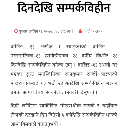
दिनदेखि सम्पर्कविहीन
अर्थ/
वाणिज्य
| १३:४९:५७ |
क्लिक खबर
बुधबार, आश्विन १३, २०७८
मनाेरञ्जन
वालिङ, १३ असोज । स्याङ्जाको वालिङ
विज्ञान
नगरपालिका–१३ खानीडाँडाका २१ वर्षीय किशोर २१
प्रविधि
दिनदेखि सम्पर्कविहीन बनेका छन् । वालिङ–१३ स्थायी घर
अन्तरर्वार्ता
भएका सुस्त मनस्थितिका राजकुमार सार्की पाल्पाको
पोखराथोकबाट गत भदौ २३ गतेदेखि सम्पर्कविहीन भएका
विचार/
उनका आमा विमया सार्कीले जानकारी दिनुभयो ।
ब्लग
दिदी लच्छिमा सार्कीसित पोखराथोक गएको र त्यहीँबाट
खेलकुद
तीजको दरखाने दिन दिउँसो ४ बजेदेखि सम्पर्कविहीन भएको
रोचक
आमा विमयाले बताउनुभयो ।