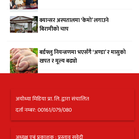
क्यान्सर अस्पतालमा ‘केमो’ लगाउने
बिरामीको चाप
बर्डफ्लु नियन्त्रणमा भएसँगै ‘अण्डा’ र मासुको
खपत र मूल्य बढ्यो
अयोध्या मिडिया प्रा. लि. द्वारा संचालित
दर्ता नम्बर: 00161/079/080
अध्यक्ष एबं प्रकाशक : प्रस्ताव सुवेदी