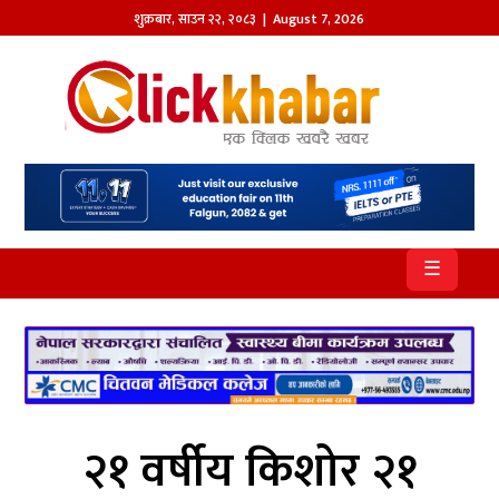
शुक्रबार
,
साउन
२२
,
२०८३
| August 7, 2026
होमपेज
खबर
समाज
प्रदेश
☰
आजको
पत्रिका
सम्पादकीय
राजनीति
२१ वर्षीय किशोर २१
अन्तर्राष्ट्रिय