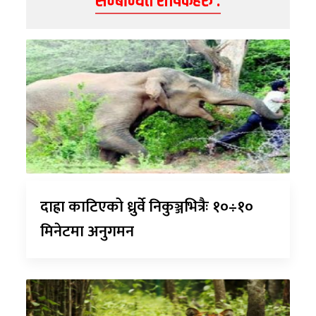
सम्बन्धित शीर्षकहरु :
दाह्रा काटिएको ध्रुर्वे निकुञ्जभित्रैः १०÷१०
मिनेटमा अनुगमन