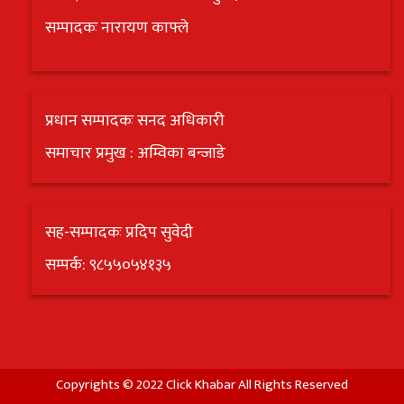
सम्पादकः नारायण काफ्ले
प्रधान सम्पादकः सनद अधिकारी
समाचार प्रमुख : अम्विका बन्जाडे
सह-सम्पादकः प्रदिप सुवेदी
सम्पर्क: ९८५५०५४१३५
Copyrights © 2022 Click Khabar All Rights Reserved