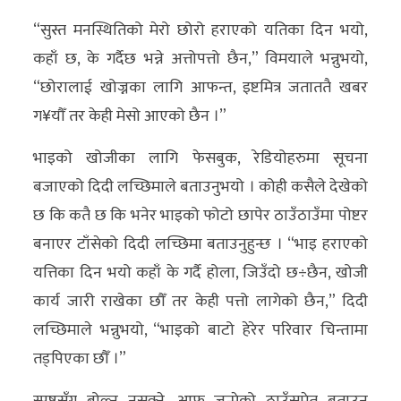
अन्य
“सुस्त मनस्थितिको मेरो छोरो हराएको यतिका दिन भयो,
कहाँ छ, के गर्दैछ भन्ने अत्तोपत्तो छैन,” विमयाले भन्नुभयो,
क्लिक
“छोरालाई खोज्नका लागि आफन्त, इष्टमित्र जताततै खबर
खबर
ग¥यौँ तर केही मेसो आएको छैन ।”
विशेष
भाइको खोजीका लागि फेसबुक, रेडियोहरुमा सूचना
राशिफल
बजाएको दिदी लच्छिमाले बताउनुभयो । कोही कसैले देखेको
फोटो
छ कि कतै छ कि भनेर भाइको फोटो छापेर ठाउँठाउँमा पोष्टर
ग्यालरी
बनाएर टाँसेको दिदी लच्छिमा बताउनुहुन्छ । “भाइ हराएको
भिडियो
यत्तिका दिन भयो कहाँ के गर्दै होला, जिउँदो छ÷छैन, खोजी
कार्य जारी राखेका छौँ तर केही पत्तो लागेको छैन,” दिदी
लच्छिमाले भन्नुभयो, “भाइको बाटो हेरेर परिवार चिन्तामा
तड्पिएका छौँ ।”