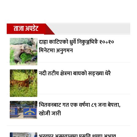
ताजा अपडेट
दाह्रा काटिएको ध्रुर्वे निकुञ्जभित्रैः १०÷१०
मिनेटमा अनुगमन
नदी तटीय क्षेत्रमा बाघको सङ्ख्या धेरै
चितवनबाट गत एक वर्षमा ८९ जना बेपत्ता,
खोजी जारी
भरतपुर अस्पतालमा प्रसूति शय्या अभाव,