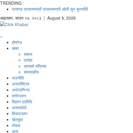
TRENDING :
प्रचण्ड
प्रधानमन्त्री
प्रधानमन्त्री ओली
सुन
सुनचाँदी
आइतबार
,
साउन
२४
,
२०८३
| August 9, 2026
×
होमपेज
खबर
समाज
प्रदेश
आजको पत्रिका
सम्पादकीय
राजनीति
अन्तर्राष्ट्रिय
अर्थ/वाणिज्य
मनाेरञ्जन
विज्ञान प्रविधि
अन्तरर्वार्ता
विचार/ब्लग
खेलकुद
रोचक
अन्य