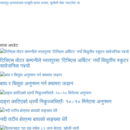
भरतपुर अस्पतालमा प्रसूति शय्या अभाव, सुत्केरी सेवा ‘म्याट्रेस’ मा
ताजा अपडेट
टिभिएस मोटर कम्पनीले भरतपुरमा ‘टिभिएस अर्बिटर’ नयाँ विद्युतीय स्कुटर
सार्वजनिक ग¥यो
बाघ र चितुवा अनुगमन गर्न क्यामरा जडान
दाह्रा काटिएको ध्रुर्वे निकुञ्जभित्रैः १०÷१० मिनेटमा अनुगमन
नदी तटीय क्षेत्रमा बाघको सङ्ख्या धेरै