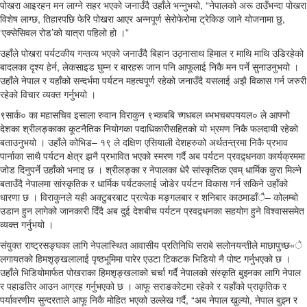
पोखरा आइरहन मन लाग्ने सहर भएको जनाउँदै उहाँले भन्नुभयो, “नेपालको अरू ठाउँभन्दा पोखरा
विशेष लाग्छ, तिहारपछि फेरि पोखरा आएर अन्नपूर्ण सेरोफेरोमा ट्रेकिङ जाने योजनामा छु,
‘एक्सेसिवल रोड’को यात्रा पहिलो हो ।”
उहाँले पोखरा पर्यटकीय गन्तव्य भएको जनाउँदै बिहान उठ्नासाथ हिमाल र माथि माथि उडिरहेको
बादलका दृश्य हेर्न, लेकसाइड घुम्न र बारहरू जान पनि आफूलाई निकै मन पर्ने सुनाउनुभयो ।
उहाँले नेपाल र यहाँको सन्दर्भमा पर्यटन महत्वपूर्ण रहेको जनाउँदै यसलाई अझै विकास गर्न जरुरी
रहेको विचार व्यक्त गर्नुभयो ।
९सार्क० का महासचिव इसाला रुवान विराकुन ९भ्कबबि च्गधबल ध्भभचबपययल० ले आफ्नो
देशका श्रीलङ्काका कूटनैतिक नियोगका पदाधिकारीसहितको यो भ्रमण निकै फलदायी रहेको
बताउनुभयो । उहाँले कोभिड– १९ ले दक्षिण एसियाली देशहरुको अर्थतन्त्रमा निकै प्रभाव
पार्नाका साथै पर्यटन क्षेत्र झनै प्रभावित भएको स्मरण गर्दै अब पर्यटन प्रवद्र्धनका कार्यक्रममा
जोड दिनुपर्ने उहाँको भनाइ छ । श्रीलङ्का र नेपालका धेरै सांस्कृतिक एवम् धार्मिक कुरा मिल्ने
बताउँदै नेपालमा सांस्कृतिक र धार्मिक पर्यटकलाई जोडेर पर्यटन विकास गर्न सकिने उहाँको
धारणा छ । विराकुनले यही अक्टुबरबाट प्रत्येक मङ्गलबार र शनिबार काठमाडाँै– कोलम्बो
उडान हुन लागेको जानकारी दिँदै अब दुई देशबीच पर्यटन प्रवद्र्धनका सहयोग हुने विश्वाससमेत
व्यक्त गर्नुभयो ।
संयुक्त राष्ट्रसङ्घका लागि नेपलास्थित आवासीय प्रतिनिधि सराबे सलोनयन्तीले माछापुच्छ«े
लगायतको हिमशृङ्खलालाई पृष्ठभूमिमा पारेर एउटा टिकटक भिडियो नै पोष्ट गर्नुभएको छ ।
उहाँले भिडियोमार्फत पोखराका हिमशृङ्खलाको चर्चा गर्दै नेपालको संस्कृति बुझ्नका लागि नेपाल
र पहाडतिर आउन आग्रह गर्नुभएको छ । आफू सराङकोटमा रहेको र यहाँको प्राकृतिक र
पर्यावरणीय सुन्दरताले आफू निकै मोहित भएको उल्लेख गर्दै, “अब नेपाल खुल्यो, नेपाल बुझ्न र