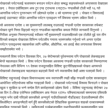
पोखराको पर्यटनलाई चलायमान बनाउन पर्यटन क्षेत्र सम्बद्ध सङ्घसंस्थाले अग्रसरता देखाएका
छन् । नेपाल एसोसिएसन अफ टुर एन्ड ट्राभल्स ९नाट्टा० गण्डकीको टोली भदौ १६ गते
आन्तरिक पर्यटन पुनरुत्थान गर्ने उद्देश्यले प्रदेश २ को भ्रमणमा पुग्यो । पोखरा र सिमरालाई
हवाई उडानबाट जोडेर आन्तरिक पर्यटन प्रवद्र्धन गर्ने विषयमा भ्रमण लक्षित थियो ।
सो अवसरमा प्रदेश २ का मुख्यमन्त्री लालबाबु राउतलाई गण्डकी प्रदेश सरकारका तर्फबाट
पोखरा घुम्ने निम्ता दिइएको नाट्टा गण्डकीका महासचिव कमला गिरीले जानकारी दिनुभयो ।
गिरीका अनुसार निमन्त्रणलाई स्वीकार गर्दै मुख्यमन्त्री राउतसहितको एक टोलीले दुई रात तीन
दिनको बसाइमा पोखराका विभिन्न पर्यटकीय गन्तव्य भ्रमणसमेत गर्नुभयो भने अन्तर प्रदेश
पर्यटन प्रवद्र्धनमा सहकार्यका लागि धार्मिक, औद्योगिक, थप हवाई सेवा लगायतका विषयमा
सम्झौतासमेत भयो ।
यसलगत्तै विश्व पर्यटन दिवसका दिन, २७ सेप्टेम्बरको पूर्वसन्ध्यामा पनि पोखराको लेकसाइडमा
बेग्लै चहलपहल थियो । विश्व पर्यटन दिवसका अवसरमा गण्डकी प्रदेश सरकारको निमन्त्रणमा
नेपालका लागि विभिन्न ११ देशका राजदूतसहित विशिष्ट कूटनीतिज्ञहरूको पोखरा आगमनले
पोखराको लेकसाइडमा चहलपहल बढाएको थियो भने व्यवसायीमा केही आशा पलाएको थियो ।
विशिष्ट पाहुनालाई पोखरा विमानस्थलमा भव्य स्वागतसँगै त्यही साँझ गण्डकी प्रदेश सरकारद्वारा
आयोजित रात्रिभोजमा सरिक गराइएको थियो । पोखराको पर्यटनलाई विश्वमा चिनाउने र पोखरा
खुला र सुरक्षित छ भन्ने सन्देश दिने कार्यक्रमको उद्देश्य थियो । विशिष्ट पाहुनालाइ सेप्टेम्बर २७
का दिन टे«किङ एजेन्सिज एसोसिएसन अफ नेपाल ९टान० पश्चिमाञ्चलको समन्वयमा एसियाकै
नमूना भनेर दाबी गरिएको कास्कीको अन्नपूर्ण गाउँपालिकाको नौडाँडाबाट देउरालीसम्मको तीन
किलोमिटर अपाङ्गमैत्री मार्ग हुँदै कास्कीकोटको ऐतिहासिक कुलमण्डल शाहको दरबारसम्मको
हाइकिङ गराइएको थियो । उहाँहरुलाई पञ्चेबाजासहित स्थानीयवासीले फूलमालासहित भव्य