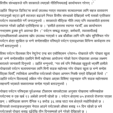
वित्तीय संस्थाहरुले पनि सरकारले ल्याएको नीतिनियमलाई कार्यान्वयन गरेनन् ।”
उहाँले ‘सिङ्गल डिजिट’मा कर्जा उपलब्ध गराएर व्यवसाय सञ्चालनका लागि सहज वातावरण
गराउनुको सट्टा झनै ब्याजदर बढाउने नियत वित्तीय संस्थाको देखिएको भन्दै यसको प्रतिकार
पर्यटन व्यवसायीले गर्ने जनाउनुभयो । सरकारले मौद्रिक नीति ल्याए पनि व्यवसायीले हतारमा
स्वागत गरेको उहाँको प्रतिक्रिया छ । “हामीले हतारमा स्वागत ग¥यौँ, अब कार्यान्वयन
नभएसम्म ढुक्क हुने अवस्था छैन ।” पर्यटन सम्बद्ध मजदुर, कर्मचारी, व्यवसायीलाई
प्राथमिकताको आधारमा खोप उपलब्ध गराएको र अब बाँकीका लागि पनि खोप सुनिश्चित गरेर
पर्यटन क्षेत्र सुरक्षित छ भन्ने सन्देशसहित परिषद्ले पर्यटन प्रवद्र्धनका विभिन्न कार्यक्रम तय
गर्ने बताउनुभयो ।
विश्व पर्यटन दिवसका दिन रेष्टुरेन्ट एन्ड बार एसोसिएसन ९रेवान० पोखराले पनि ‘पोखरा खुला
छ’ भन्ने सन्देशसहित एकदिने मिनी महोत्सव आयोजना गरेको रेवान पोखराका अध्यक्ष लक्ष्मण
बरालले जानकारी दिनुभयो । उहाँले भन्नुभयो, “गत वर्ष पनि निषेधाज्ञा खुकुलो भएसँगै हामीले
पोखराको पर्यटन चलायमानका लागि मिनी सडक महोत्सव गरेर पोखरा खुला छ भन्ने सन्देश
दिएका थियौँ, त्यतिबेला आन्तरिक पर्यटकको पोखरा आगमन निक्कै राम्रो देखिएको थियो ।”
उहाँले पर्यटन दिवसलाई लक्षित गरेर पोखरा आएका विशिष्ट पाहुनाहरु पनि सडक महोत्सवमा
सहभागी भएकाले सकारात्मक सन्देश गएको बताउनुभयो ।
पोखरा पर्यटन परिषद्का पूर्वअध्यक्ष टीकाराम सापकोटाका अनुसार पोखरामा जमिनबाहेक
पर्यटनमा रु एक खर्ब ९२ अर्बको लगानी रहेको छ । पर्यटन क्षेत्रमा ७५ हजारले रोजगार पाएका
छन् । कोभिडका कारण दैनिक १३ करोड ३६ लाख घाटा यस क्षेत्रले व्यहोरिरहेको छ ।
विगतको तथ्याङ्कअनुसार नेपाल आउने पर्यटकको औसत बसाइ ११ दिन रहेको छ भने
पर्यटकको पोखरा बसाइ दुईदेखि तीन दिनसम्मको हुने गरेको देखिएको छ ।