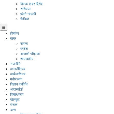
क्लिक खबर विशेष
राशिफल
फोटो ग्यालरी
भिडियो
☰
होमपेज
खबर
समाज
प्रदेश
आजको पत्रिका
सम्पादकीय
राजनीति
अन्तर्राष्ट्रिय
अर्थ/वाणिज्य
मनाेरञ्जन
विज्ञान प्रविधि
अन्तरर्वार्ता
विचार/ब्लग
खेलकुद
रोचक
अन्य