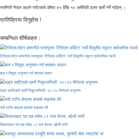
त्यसैगरी नेपाल आउने पर्यटकले औषत ४५ देखि ५० अमेरिकी डलर खर्चे गर्ने गर्दछन् ।
प्रतिक्रिया दिनुहोस !
सम्बन्धित शीर्षकहरु :
टिभिएस मोटर कम्पनीले भरतपुरमा ‘टिभिएस अर्बिटर’ नयाँ विद्युतीय स्कुटर सार्वजनिक ग¥यो
बाघ र चितुवा अनुगमन गर्न क्यामरा जडान
दाह्रा काटिएको ध्रुर्वे निकुञ्जभित्रैः १०÷१० मिनेटमा अनुगमन
नदी तटीय क्षेत्रमा बाघको सङ्ख्या धेरै
चितवनबाट गत एक वर्षमा ८९ जना बेपत्ता, खोजी जारी