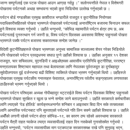
जान्न सम्पूर्णलाई एक पटक पोखरा आउन आग्रह गर्दछु ।” सलोनयन्तीले नेपाल र विशेषगरी
पोखरामा पर्यटनको अथाह सम्भावना भएको कुरा भिडियोमा उल्लेख गर्नुभएको छ ।
पर्यटन बोर्ड गण्डकीका प्रमुख काशीराज भण्डारीले राजदूत र कूटनीतिक नियोगका
पदाधिकारीसहितको पोखरा भ्रमणले पोखराको पर्यटनलाई अन्तर्राष्ट्रिय बजारमा चिनाउन सफल
हुने विश्वास व्यक्त गर्नुभयो । उहाँले भन्नुभयो, “कोभिड महामारीले पर्यटन क्षेत्र ठप्प छ, अब
पर्यटनलाई पुनरुत्थान गर्न जरुरी छ, विश्व पर्यटन दिवसका अवसरमा विशिष्ट पाहुनाको पोखरा
भ्रमणले पक्कै पर्यटन बजारमा सकारात्मक सन्देश जानेछ ।”
विदेशी कूटनीतिज्ञहरुले पोखरा भ्रमणका अनुभव सामाजिक सञ्जालमा शेयर गरेका भिडियोले
पनि पोखराको पर्यटन प्रवद्र्धनमा सघाउ पुग्ने उहाँको विश्वास छ । उहाँका अनुसार ११ देशका
राजदूत, चार सचिवालय, युएनडिपी र आइओएमका आवासीय प्रतिनिधि कूटनीतिज्ञ, परराष्ट्र
मन्त्रालयका शिष्टाचार महापाल तथा बेलायतका लागि नेपालका पूर्वराजदूत डा दुर्गाबहादुर
सुवेदीलगायत दुई दर्जनभन्दा बढी विशिष्ट व्यक्तिले पोखरा भ्रमण गर्नुभएको थियो । उहाँहरुले
पोखराका प्रमुख पर्यटकीय गन्तव्यहरु फेवाताल, अन्तर्राष्ट्रिय पर्वतीय सङ्ग्रहालय लगायतका
ठाउँहरुको भ्रमण गर्नुभएको थियो ।
पोखरा पर्यटन परिषद्का अध्यक्ष गोपीबहादुर भट्टराईले विश्व पर्यटन दिवसका विशिष्ट पाहुनाको
भ्रमणले पोखरा सुरक्षित र खुला छ भन्ने सन्देश जाने बताउनुभयो । उहाँले सरकारले कर्मचारीका
लागि ल्याएको ‘पेड होलिडे’ कार्यक्रमअन्तर्गत शनिबार र आइतबार बिदा दिन सके तत्कालका
लागि आन्तरिक पर्यटनबाट पनि सुस्ताएको पर्यटनले गति लिन सक्ने उहाँको विश्वास छ । उहाँले
अर्बौंको लगानी रहेको पर्यटन क्षेत्र कोभिड–१९, का कारण ठप्प रहेको अवस्थामा सरकारले
पर्यटन मैत्री राहत प्याकेज ल्याएर व्यवसायीलाई राहत दिन नसकेको गुनासोसमेत गर्नुभयो ।
उहाँले भन्नुभयो, “पर्यटन व्यवसायीका माग पटकपटक सरकारसमक्ष राखे पनि सुनुवाइ भएन,