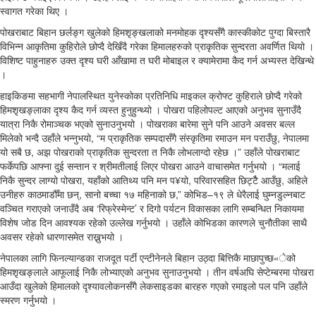
स्वागत गरेका थिए ।
पोखराबाट बिहान छर्लङ्ग खुलेको हिमशृङ्खलाको मनमोहक दृश्यसँगै कास्कीकोट पुग्दा बिस्तारै
विभिन्न आकृतिमा कुहिरोले छोप्दै देखिँदै गरेका हिमालहरुको प्राकृतिक सुन्दरता अवर्णित थियो ।
विशिष्ट पाहुनाहरु उक्त दृश्य घरी आँखामा त घरी मोबाइल र क्यामेरामा कैद गर्न अभ्यस्त देखिन्थे
।
हाइकिङमा सहभागी नेपालस्थित युनेस्कोका प्रतिनिधि माइकल क्रोफ्ट कुहिराले छोप्दै गरेको
हिमशृखङ्लाका दृश्य कैद गर्न व्यस्त हुनुहुन्थ्यो । पोखरा पहिलोपल्ट आएको अनुभव सुनाउँदै
यात्रा निकै रोमाञ्चक भएको सुनाउनुभयो । पोखराका बारेमा सुने पनि आउने अवसर बल्ल
मिलेको भन्दै उहाँले भन्नुभयो, “म प्राकृतिक सम्पदासँगै संस्कृतिमा रमाउन मन पराउँछु, नेपालमा
यो सबै छ, अझ पोखराको प्राकृतिक सुन्दरता त निकै लोभलाग्दो रहेछ ।” उहाँले पोखराबाट
फर्केपछि आफ्ना दुई सन्तान र श्रीमतीलाई लिएर पोखरा आउने वाचासमेत गर्नुभयो । “मलाई
निकै सुन्दर लाग्यो पोखरा, यहाँको आतिथ्य पनि मन प¥यो, परिवारसहित छिट्टैै आउँछु, अहिले
उनीहरु काठमाडौँमा छन्, सानो बच्चा १७ महिनाको छ,” कोभिड–१९ ले धेरैलाई घुम्नडुल्नबाट
वञ्चित गराएको जनाउँदै अब ‘रिफ्रेस्मेन्ट’ र दिगो पर्यटन विकासका लागि सम्बन्धित निकायमा
विशेष जोड दिन आवश्यक रहेको उल्लेख गर्नुभयो । उहाँले कोभिडका कारणले चुनौतीका साथै
अवसर रहेको धारणासमेत राख्नुभयो ।
नेपालका लागि फिनल्यान्डका राजदूत पर्टी एन्टीनेनले बिहान उठ्दा बित्तिकै माछापुच्छ«ेको
हिमशृखङ्लाले आफूलाई निकै लोभ्याएको अनुभव सुनाउनुभयो । तीन वर्षअघि सेप्टेम्बरमा पोखरा
आउँदा खुलेको हिमालको दृश्यावलोकनसँगै लेकसाइडका बारहरु गएको रमाइलो पल पनि उहाँले
स्मरण गर्नुभयो ।