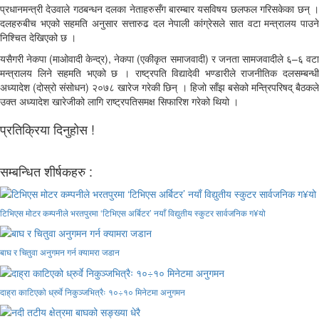
प्रधानमन्त्री देउवाले गठबन्धन दलका नेताहरुसँग बारम्बार यसविषय छलफल गरिसकेका छन् ।
दलहरुबीच भएको सहमति अनुसार सत्तारुढ दल नेपाली कांग्रेसले सात वटा मन्त्रालय पाउने
निश्चित देखिएको छ ।
यसैगरी नेकपा (माओवादी केन्द्र), नेकपा (एकीकृत समाजवादी) र जनता सामजवादीले ६–६ वटा
मन्त्रालय लिने सहमति भएको छ । राष्ट्रपति विद्यादेवी भण्डारीले राजनीतिक दलसम्बन्धी
अध्यादेश (दोस्रो संसोधन) २०७८ खारेज गरेकी छिन् । हिजो साँझ बसेको मन्त्रिपरिषद् बैठकले
उक्त अध्यादेश खारेजीको लागि राष्ट्रपतिसमक्ष सिफारिश गरेको थियो ।
प्रतिक्रिया दिनुहोस !
सम्बन्धित शीर्षकहरु :
टिभिएस मोटर कम्पनीले भरतपुरमा ‘टिभिएस अर्बिटर’ नयाँ विद्युतीय स्कुटर सार्वजनिक ग¥यो
बाघ र चितुवा अनुगमन गर्न क्यामरा जडान
दाह्रा काटिएको ध्रुर्वे निकुञ्जभित्रैः १०÷१० मिनेटमा अनुगमन