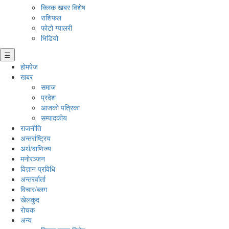
क्लिक खबर विशेष
राशिफल
फोटो ग्यालरी
भिडियो
☰
होमपेज
खबर
समाज
प्रदेश
आजको पत्रिका
सम्पादकीय
राजनीति
अन्तर्राष्ट्रिय
अर्थ/वाणिज्य
मनाेरञ्जन
विज्ञान प्रविधि
अन्तरर्वार्ता
विचार/ब्लग
खेलकुद
रोचक
अन्य