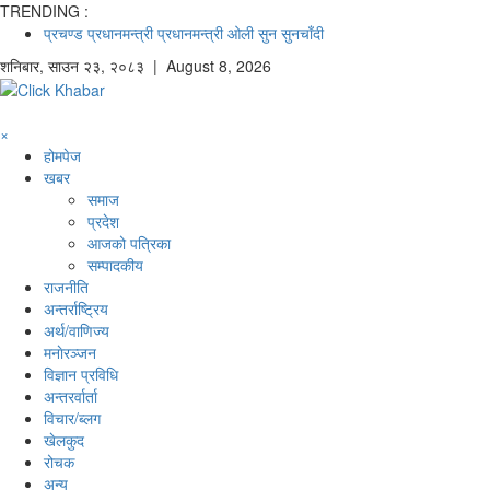
TRENDING :
प्रचण्ड
प्रधानमन्त्री
प्रधानमन्त्री ओली
सुन
सुनचाँदी
शनिबार
,
साउन
२३
,
२०८३
| August 8, 2026
×
होमपेज
खबर
समाज
प्रदेश
आजको पत्रिका
सम्पादकीय
राजनीति
अन्तर्राष्ट्रिय
अर्थ/वाणिज्य
मनाेरञ्जन
विज्ञान प्रविधि
अन्तरर्वार्ता
विचार/ब्लग
खेलकुद
रोचक
अन्य