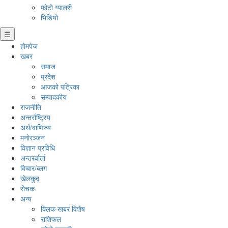
फोटो ग्यालरी
भिडियो
☰
होमपेज
खबर
समाज
प्रदेश
आजको पत्रिका
सम्पादकीय
राजनीति
अन्तर्राष्ट्रिय
अर्थ/वाणिज्य
मनाेरञ्जन
विज्ञान प्रविधि
अन्तरर्वार्ता
विचार/ब्लग
खेलकुद
रोचक
अन्य
क्लिक खबर विशेष
राशिफल