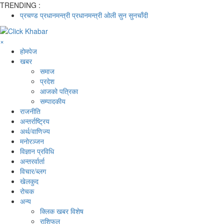
TRENDING :
प्रचण्ड
प्रधानमन्त्री
प्रधानमन्त्री ओली
सुन
सुनचाँदी
×
होमपेज
खबर
समाज
प्रदेश
आजको पत्रिका
सम्पादकीय
राजनीति
अन्तर्राष्ट्रिय
अर्थ/वाणिज्य
मनाेरञ्जन
विज्ञान प्रविधि
अन्तरर्वार्ता
विचार/ब्लग
खेलकुद
रोचक
अन्य
क्लिक खबर विशेष
राशिफल