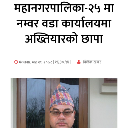
महानगरपालिका-२५ मा
अर्थ/
नम्वर वडा कार्यालयमा
वाणिज्य
अख्तियारको छापा
मनाेरञ्जन
विज्ञान
प्रविधि
| १६:३०:५४ |
क्लिक खबर
मंगलबार, भाद्र २९, २०७८
अन्तरर्वार्ता
विचार/
ब्लग
खेलकुद
रोचक