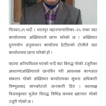
अन्य
क्लिक
खबर
चितवन,२९ भदौ । भरतपुर महानगरपालिका–२५ नम्वर वडा
विशेष
कार्यालयमा अख्तियारले छापा मारेको छ । अख्तियार
राशिफल
दुरुपयोग अनुसन्धान कार्यालय हेटौंडाको टोलीले वडा
कार्यालयमा छापा मारेको हो ।
फोटो
ग्यालरी
वडामा अनियमितता भएको भन्दै वडा बिरुद्ध परेको उजुरीका
आधारमाअख्तियारले छानविन गरी आवश्यक कागजात
भिडियो
संकलन गरेको अख्तियार कार्यालयका सूचना अधिकारी
विष्णुप्रसाद सापकोटाले जानकारी दिए । वडाध्यक्ष
विजयकुमार भुजेल विरुद्ध विभिन्न काममा भ्रष्टाचार गरेको
उजुरी परेको छ ।