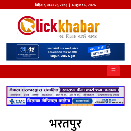
बिहिबार
,
साउन
२१
,
२०८३
| August 6, 2026
होमपेज
खबर
समाज
प्रदेश
☰
आजको
पत्रिका
सम्पादकीय
राजनीति
भरतपुर
अन्तर्राष्ट्रिय