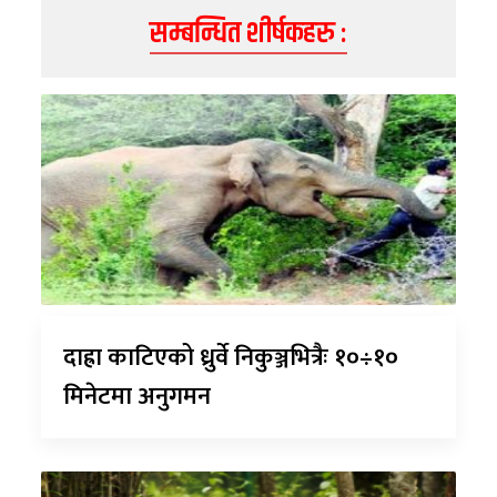
सम्बन्धित शीर्षकहरु :
दाह्रा काटिएको ध्रुर्वे निकुञ्जभित्रैः १०÷१०
मिनेटमा अनुगमन