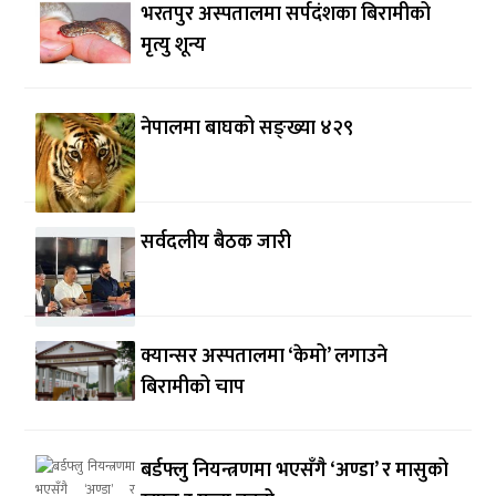
भरतपुर अस्पतालमा सर्पदंशका बिरामीको
मृत्यु शून्य
नेपालमा बाघको सङ्ख्या ४२९
सर्वदलीय बैठक जारी
क्यान्सर अस्पतालमा ‘केमो’ लगाउने
बिरामीको चाप
बर्डफ्लु नियन्त्रणमा भएसँगै ‘अण्डा’ र मासुको