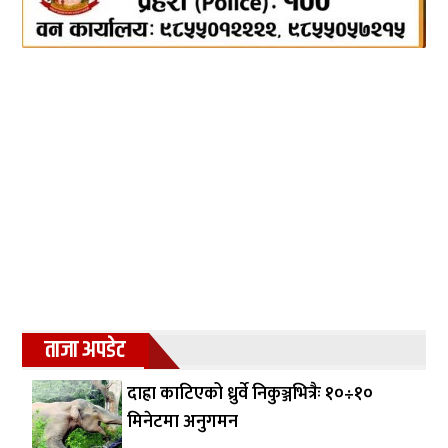
ताजा अपडेट
दाह्रा काटिएको ध्रुर्वे निकुञ्जभित्रैः १०÷१०
मिनेटमा अनुगमन