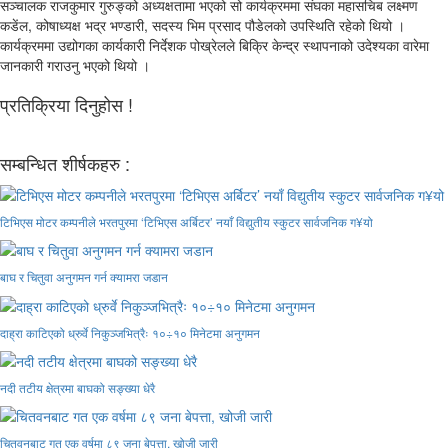
सञ्चालक राजकुमार गुरुङ्को अध्यक्षतामा भएको सो कार्यक्रममा संघका महासचिब लक्ष्मण
कडेंल, कोषाध्यक्ष भद्र भण्डारी, सदस्य भिम प्रसाद पौडेलको उपस्थिति रहेको थियो ।
कार्यक्रममा उद्योगका कार्यकारी निर्देशक पोख्रेलले बिक्रि केन्द्र स्थापनाको उदेश्यका वारेमा
जानकारी गराउनु भएको थियो ।
प्रतिक्रिया दिनुहोस !
सम्बन्धित शीर्षकहरु :
टिभिएस मोटर कम्पनीले भरतपुरमा ‘टिभिएस अर्बिटर’ नयाँ विद्युतीय स्कुटर सार्वजनिक ग¥यो
बाघ र चितुवा अनुगमन गर्न क्यामरा जडान
दाह्रा काटिएको ध्रुर्वे निकुञ्जभित्रैः १०÷१० मिनेटमा अनुगमन
नदी तटीय क्षेत्रमा बाघको सङ्ख्या धेरै
चितवनबाट गत एक वर्षमा ८९ जना बेपत्ता, खोजी जारी