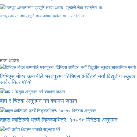
भरतपुर अस्पतालमा प्रसूति शय्या अभाव, सुत्केरी सेवा ‘म्याट्रेस’ मा
ताजा अपडेट
टिभिएस मोटर कम्पनीले भरतपुरमा ‘टिभिएस अर्बिटर’ नयाँ विद्युतीय स्कुटर
सार्वजनिक ग¥यो
बाघ र चितुवा अनुगमन गर्न क्यामरा जडान
दाह्रा काटिएको ध्रुर्वे निकुञ्जभित्रैः १०÷१० मिनेटमा अनुगमन