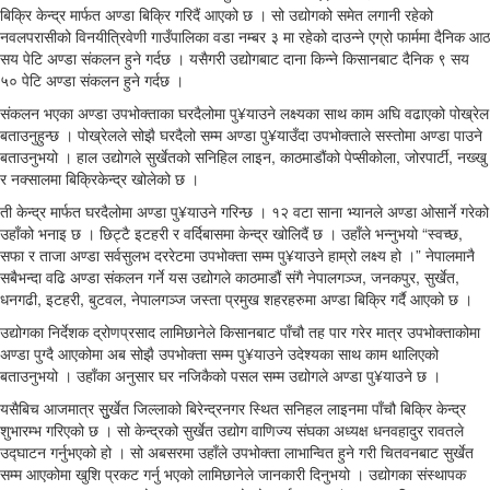
बिक्रि केन्द्र मार्फत अण्डा बिक्रि गरिदैं आएको छ । सो उद्योगको समेत लगानी रहेको
नवलपरासीको विनयीत्रिवेणी गाउँपालिका वडा नम्बर ३ मा रहेको दाउन्ने एग्रो फार्ममा दैनिक आठ
सय पेटि अण्डा संकलन हुने गर्दछ । यसैगरी उद्योगबाट दाना किन्ने किसानबाट दैनिक ९ सय
५० पेटि अण्डा संकलन हुने गर्दछ ।
संकलन भएका अण्डा उपभोक्ताका घरदैलोमा पु¥याउने लक्ष्यका साथ काम अघि वढाएको पोख्रेल
बताउनुहुन्छ । पोख्रेलले सोझै घरदैलो सम्म अण्डा पु¥याउँदा उपभोक्ताले सस्तोमा अण्डा पाउने
बताउनुभयो । हाल उद्योगले सुर्खेतको सनिहिल लाइन, काठमाडौंको पेप्सीकोला, जोरपार्टी, नख्खु
र नक्सालमा बिक्रिकेन्द्र खोलेको छ ।
ती केन्द्र मार्फत घरदैलोमा अण्डा पु¥याउने गरिन्छ । १२ वटा साना भ्यानले अण्डा ओसार्ने गरेको
उहाँको भनाइ छ । छिट्टै इटहरी र वर्दिबासमा केन्द्र खोलिदैं छ । उहाँले भन्नुभयो “स्वच्छ,
सफा र ताजा अण्डा सर्वसुलभ दररेटमा उपभोक्ता सम्म पु¥याउने हाम्रो लक्ष्य हो ।” नेपालमानै
सबैभन्दा वढि अण्डा संकलन गर्ने यस उद्योगले काठमाडौं संगै नेपालगञ्ज, जनकपुर, सुर्खेत,
धनगढी, इटहरी, बुटवल, नेपालगञ्ज जस्ता प्रमुख शहरहरुमा अण्डा बिक्रि गर्दै आएको छ ।
उद्योगका निर्देशक द्रोणप्रसाद लामिछानेले किसानबाट पाँचौ तह पार गरेर मात्र उपभोक्ताकोमा
अण्डा पुग्दै आएकोमा अब सोझै उपभोक्ता सम्म पु¥याउने उदेश्यका साथ काम थालिएको
बताउनुभयो । उहाँका अनुसार घर नजिकैको पसल सम्म उद्योगले अण्डा पु¥याउने छ ।
यसैबिच आजमात्र सुुर्खेत जिल्लाको बिरेन्द्रनगर स्थित सनिहल लाइनमा पाँचौ बिक्रि केन्द्र
शुभारम्भ गरिएको छ । सो केन्द्रको सुर्खेत उद्योग वाणिज्य संघका अध्यक्ष धनवहादुर रावतले
उद्घाटन गर्नुभएको हो । सो अबसरमा उहाँले उपभोक्ता लाभान्वित हुने गरी चितवनबाट सुर्खेत
सम्म आएकोमा खुशि प्रकट गर्नु भएको लामिछानेले जानकारी दिनुभयो । उद्योगका संस्थापक