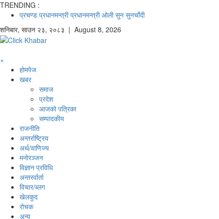
TRENDING :
प्रचण्ड
प्रधानमन्त्री
प्रधानमन्त्री ओली
सुन
सुनचाँदी
शनिबार
,
साउन
२३
,
२०८३
| August 8, 2026
×
होमपेज
खबर
समाज
प्रदेश
आजको पत्रिका
सम्पादकीय
राजनीति
अन्तर्राष्ट्रिय
अर्थ/वाणिज्य
मनाेरञ्जन
विज्ञान प्रविधि
अन्तरर्वार्ता
विचार/ब्लग
खेलकुद
रोचक
अन्य