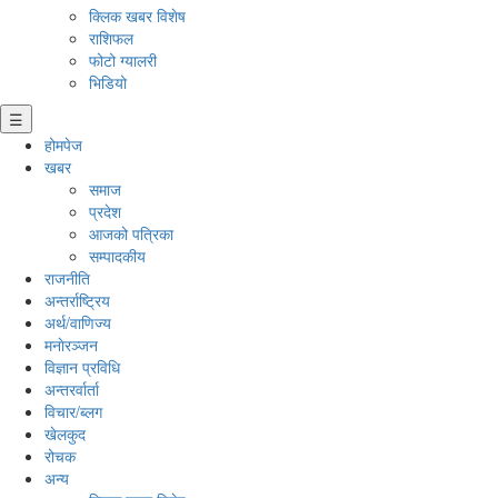
क्लिक खबर विशेष
राशिफल
फोटो ग्यालरी
भिडियो
☰
होमपेज
खबर
समाज
प्रदेश
आजको पत्रिका
सम्पादकीय
राजनीति
अन्तर्राष्ट्रिय
अर्थ/वाणिज्य
मनाेरञ्जन
विज्ञान प्रविधि
अन्तरर्वार्ता
विचार/ब्लग
खेलकुद
रोचक
अन्य