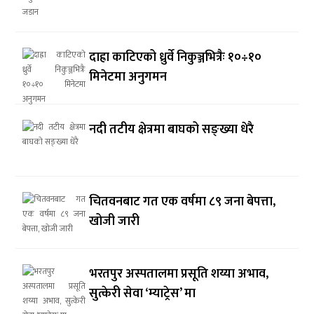
दाह्रा काटिएको ध्रुर्वे निकुञ्जभित्रैः १०÷१०
मिनेटमा अनुगमन
नदी तटीय क्षेत्रमा बाघको सङ्ख्या धेरै
चितवनबाट गत एक वर्षमा ८९ जना बेपत्ता,
खोजी जारी
भरतपुर अस्पतालमा प्रसूति शय्या अभाव,
सुत्केरी सेवा ‘म्याट्रेस’ मा