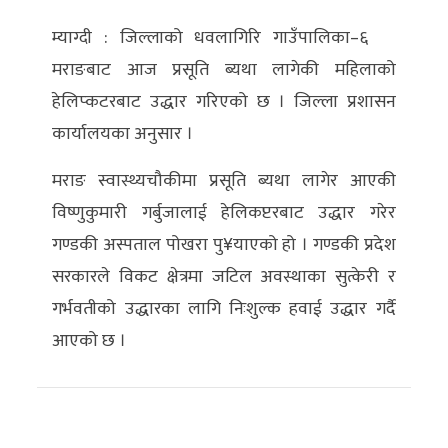
म्याग्दी : जिल्लाको धवलागिरि गाउँपालिका–६
अर्थ/
मराङबाट आज प्रसूति ब्यथा लागेकी महिलाको
वाणिज्य
हेलिप्कटरबाट उद्धार गरिएको छ । जिल्ला प्रशासन
मनाेरञ्जन
कार्यालयका अनुसार ।
विज्ञान
मराङ स्वास्थ्यचौकीमा प्रसूति ब्यथा लागेर आएकी
प्रविधि
विष्णुकुमारी गर्बुजालाई हेलिकप्टरबाट उद्धार गरेर
गण्डकी अस्पताल पोखरा पु¥याएको हो । गण्डकी प्रदेश
अन्तरर्वार्ता
सरकारले विकट क्षेत्रमा जटिल अवस्थाका सुत्केरी र
विचार/
गर्भवतीको उद्धारका लागि निःशुल्क हवाई उद्धार गर्दै
ब्लग
आएको छ ।
खेलकुद
रोचक