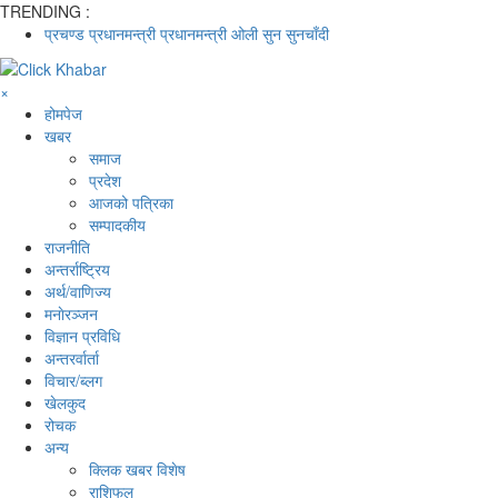
TRENDING :
प्रचण्ड
प्रधानमन्त्री
प्रधानमन्त्री ओली
सुन
सुनचाँदी
×
होमपेज
खबर
समाज
प्रदेश
आजको पत्रिका
सम्पादकीय
राजनीति
अन्तर्राष्ट्रिय
अर्थ/वाणिज्य
मनाेरञ्जन
विज्ञान प्रविधि
अन्तरर्वार्ता
विचार/ब्लग
खेलकुद
रोचक
अन्य
क्लिक खबर विशेष
राशिफल