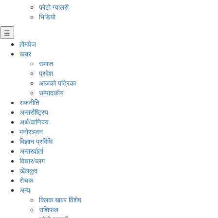
फोटो ग्यालरी
भिडियो
☰
होमपेज
खबर
समाज
प्रदेश
आजको पत्रिका
सम्पादकीय
राजनीति
अन्तर्राष्ट्रिय
अर्थ/वाणिज्य
मनाेरञ्जन
विज्ञान प्रविधि
अन्तरर्वार्ता
विचार/ब्लग
खेलकुद
रोचक
अन्य
क्लिक खबर विशेष
राशिफल