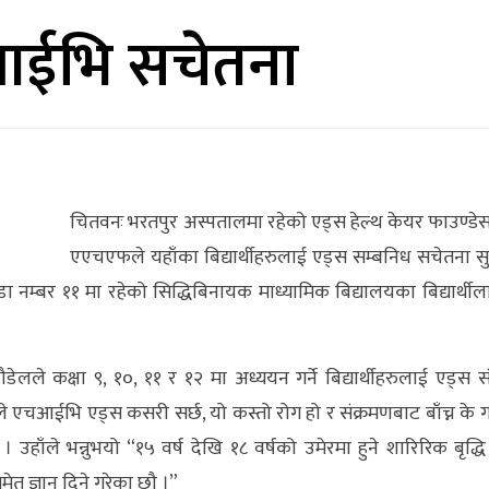
चआईभि सचेतना
चितवनः भरतपुर अस्पतालमा रहेको एड्स हेल्थ केयर फाउण्डे
एएचएफले यहाँका बिद्यार्थीहरुलाई एड्स सम्बनिध सचेतना सु
म्बर ११ मा रहेको सिद्धिबिनायक माध्यामिक बिद्यालयका बिद्यार्थील
ेलले कक्षा ९, १०, ११ र १२ मा अध्ययन गर्ने बिद्यार्थीहरुलाई एड्स स
 एचआईभि एड्स कसरी सर्छ, यो कस्तो रोग हो र संक्रमणबाट बाँच्न के गर
हाँले भन्नुभयो “१५ वर्ष देखि १८ वर्षको उमेरमा हुने शारिरिक बृद्धि
त ज्ञान दिने गरेका छौ ।”