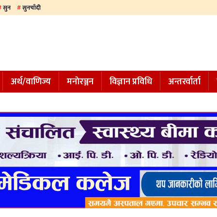
सुन
सुनचाँदी
अर्थ/वाणिज्य
मनाेरञ्जन
विज्ञान प्रविधि
अन्तरर्वार्ता