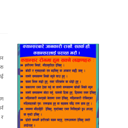
सन
रु
ाई
ंग
्न
 र