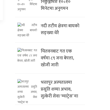
निकुञ्जभित्रैः १०÷१०
मिनेटमा अनुगमन
नदी तटीय क्षेत्रमा बाघको
सङ्ख्या धेरै
चितवनबाट गत एक
वर्षमा ८९ जना बेपत्ता,
खोजी जारी
भरतपुर अस्पतालमा
प्रसूति शय्या अभाव,
सुत्केरी सेवा ‘म्याट्रेस’ मा