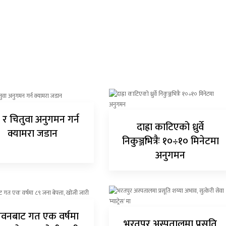
 र चितुवा अनुगमन गर्न
दाह्रा काटिएको ध्रुर्वे
क्यामरा जडान
निकुञ्जभित्रैः १०÷१० मिनेटमा
अनुगमन
वनबाट गत एक वर्षमा
भरतपुर अस्पतालमा प्रसूति