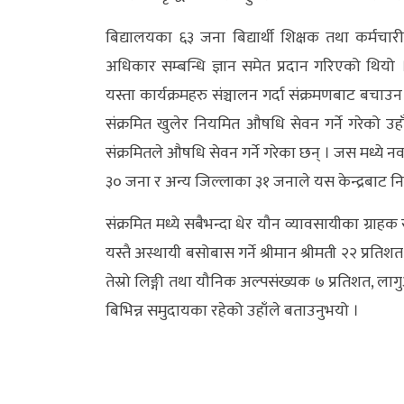
अन्य
बिद्यालयका ६३ जना बिद्यार्थी शिक्षक तथा कर्मच
क्लिक
अधिकार सम्बन्धि ज्ञान समेत प्रदान गरिएको थियो
खबर
यस्ता कार्यक्रमहरु संञ्चालन गर्दा संक्रमणबाट ब
विशेष
संक्रमित खुलेर नियमित औषधि सेवन गर्ने गरेको उ
संक्रमितले औषधि सेवन गर्ने गरेका छन् । जस मध्य
राशिफल
३० जना र अन्य जिल्लाका ३१ जनाले यस केन्द्रबाट 
फोटो
संक्रमित मध्ये सबैभन्दा धेर यौन व्यावसायीका ग्रा
ग्यालरी
यस्तै अस्थायी बसोबास गर्ने श्रीमान श्रीमती २२ प्रत
भिडियो
तेस्रो लिङ्गी तथा यौनिक अल्पसंख्यक ७ प्रतिशत, लाग
बिभिन्न समुदायका रहेको उहाँले बताउनुभयो ।