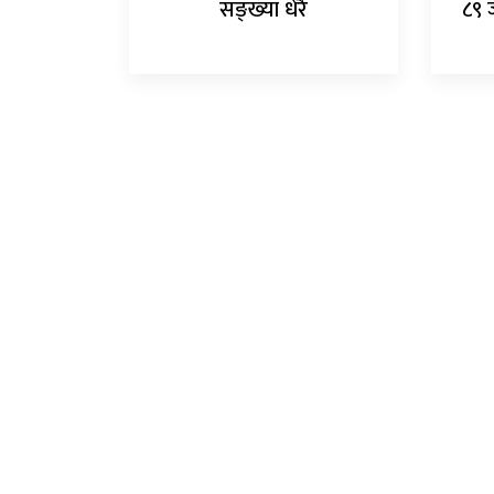
सङ्ख्या धेरै
८९ 