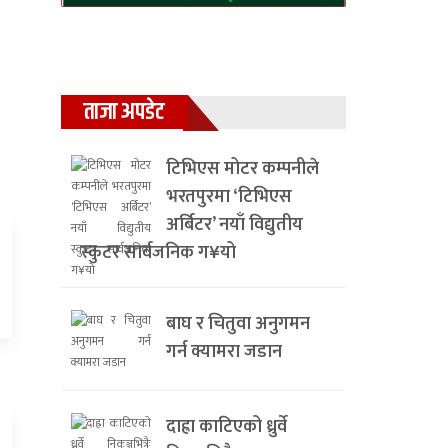
ताजा अपडेट
टिभिएस मोटर कम्पनीले
भरतपुरमा ‘टिभिएस
अर्बिटर’ नयाँ विद्युतीय
स्कुटर सार्वजनिक ग¥यो
बाघ र चितुवा अनुगमन
गर्न क्यामरा जडान
दाह्रा काटिएको ध्रुर्वे