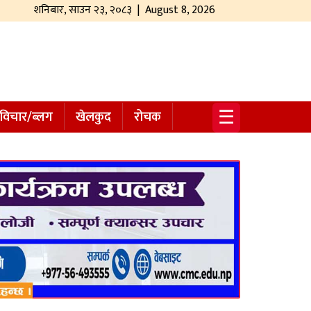
शनिबार
,
साउन
२३
,
२०८३
| August 8, 2026
☰
विचार/ब्लग
खेलकुद
रोचक