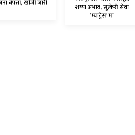
जना बेपत्ता, खोजी जारी
शय्या अभाव, सुत्केरी सेवा
‘म्याट्रेस’ मा