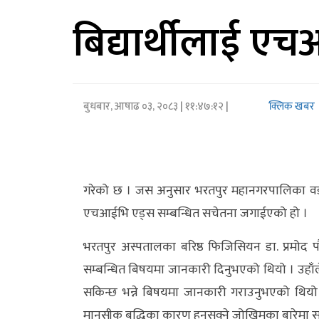
बिद्यार्थीलाई ए
अर्थ/
वाणिज्य
मनाेरञ्जन
बुधबार, आषाढ ०३, २०८३
| ११:४७:१२ |
क्लिक खबर
विज्ञान
प्रविधि
अन्तरर्वार्ता
गरेको छ । जस अनुसार भरतपुर महानगरपालिका वडा न
विचार/
एचआईभि एड्स सम्बन्धित सचेतना जगाईएको हो ।
ब्लग
भरतपुर अस्पतालका बरिष्ठ फिजिसियन डा. प्रमोद पौड
खेलकुद
सम्बन्धित बिषयमा जानकारी दिनुभएको थियो । उहाँले
सकिन्छ भन्ने बिषयमा जानकारी गराउनुभएको थियो । उ
रोचक
मानसीक बृद्धिका कारण हुनसक्ने जोखिमका बारेमा समे