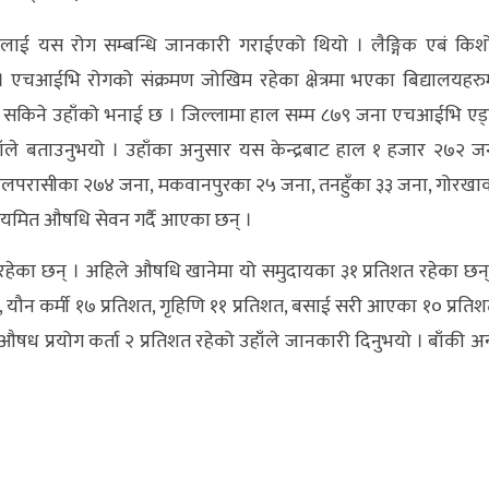
ारीलाई यस रोग सम्बन्धि जानकारी गराईएको थियो । लैङ्गिक एबं किश
 । एचआईभि रोगको संक्रमण जोखिम रहेका क्षेत्रमा भएका बिद्यालयहरु
चाउन सकिने उहाँको भनाई छ । जिल्लामा हाल सम्म ८७९ जना एचआईभि एड
हाँले बताउनुभयो । उहाँका अनुसार यस केन्द्रबाट हाल १ हजार २७२ ज
े नवलपरासीका २७४ जना, मकवानपुरका २५ जना, तनहुँका ३३ जना, गोरखा
नियमित औषधि सेवन गर्दै आएका छन् ।
हक रहेका छन् । अहिले औषधि खानेमा यो समुदायका ३१ प्रतिशत रहेका छन्
िशत, यौन कर्मी १७ प्रतिशत, गृहिणि ११ प्रतिशत, बसाई सरी आएका १० प्रतिश
ुऔषध प्रयोग कर्ता २ प्रतिशत रहेको उहाँले जानकारी दिनुभयो । बाँकी अन