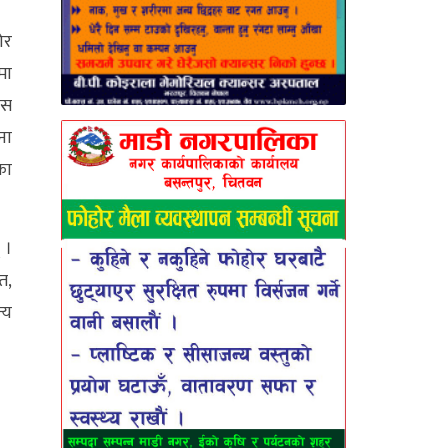
ोर
मा
्स
ना
का
 ।
त,
्य