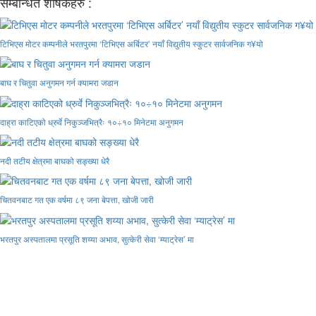
सम्बन्धित शीर्षकहरु :
टिभिएस मोटर कम्पनीले भरतपुरमा ‘टिभिएस अर्बिटर’ नयाँ विद्युतीय स्कुटर सार्वजनिक ग¥यो
बाघ र चितुवा अनुगमन गर्न क्यामरा जडान
दाह्रा काटिएको ध्रुर्वे निकुञ्जभित्रैः १०÷१० मिनेटमा अनुगमन
नदी तटीय क्षेत्रमा बाघको सङ्ख्या धेरै
चितवनबाट गत एक वर्षमा ८९ जना बेपत्ता, खोजी जारी
भरतपुर अस्पतालमा प्रसूति शय्या अभाव, सुत्केरी सेवा ‘म्याट्रेस’ मा