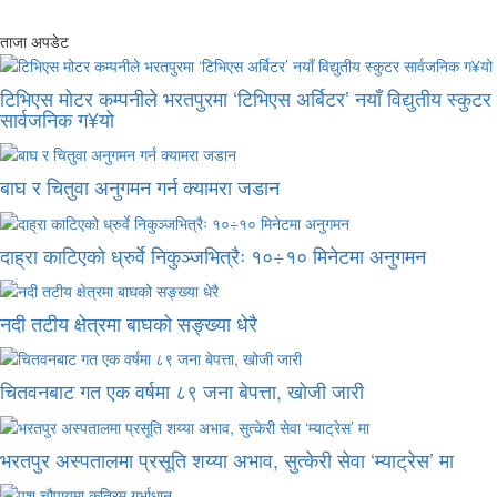
ताजा अपडेट
टिभिएस मोटर कम्पनीले भरतपुरमा ‘टिभिएस अर्बिटर’ नयाँ विद्युतीय स्कुटर
सार्वजनिक ग¥यो
बाघ र चितुवा अनुगमन गर्न क्यामरा जडान
दाह्रा काटिएको ध्रुर्वे निकुञ्जभित्रैः १०÷१० मिनेटमा अनुगमन
नदी तटीय क्षेत्रमा बाघको सङ्ख्या धेरै
चितवनबाट गत एक वर्षमा ८९ जना बेपत्ता, खोजी जारी
भरतपुर अस्पतालमा प्रसूति शय्या अभाव, सुत्केरी सेवा ‘म्याट्रेस’ मा