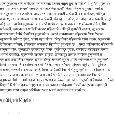
आज (बुधबार) राती सकिएको मतगणनाबाट जिल्ला नेतृत्व टुंगो लागेको हो । भुगोल (प्रत्यक्ष)
तर्फ २४ जना सदस्यको मतपरिणाम सार्वजनिक भएसँगै जिल्ला नेतृत्वले पूर्णता पाएको हो ।
भरतपुर महानगरबाट महिला सदस्यहरुमा कमला दवाडी अधिकारी, शारदा पौडेल, पवित्रा
केसी,खुल्ला सदस्यहरुमा अनमोल अधिकारी, चेवनकुमार श्रेष्ठ, डा. बासुराज अधिकारी, अनुप
कोइराला निर्वाचित हुनुभएको छ । यस्तै माडीबाट खुल्ला सदस्यमा शालीकराम पौडेल, भिष्म
अधिकारी, इच्छाकामना गाउँपालिकाबाट महिलातर्फ सावित्री पुडासैनी खनाल, खुल्लातर्फ
माधवप्रसाद घिमिरे निर्वाचित हुनुभएको छ ।यस्तै रत्ननगरबाट महिलातर्फ सिता रिजाल,
खुल्लातर्फ तेजेन्द्र कुँवर, अजय महत सोनम, खैरहनीबाट महिलातर्फ शोभा पाठक, खुल्लातर्फ
देवीप्रसाद न्यौपाने, हरिप्रसाद सापकोटा निर्वाचित हुनुभएको छ । यस्तै कालिकाबाट महिलातर्फ
ज्ञानुमाया गोले, खुल्लातर्फ कृष्णबहादुर घिमिरे, दुर्गाबहादुर गुरुङ, राप्तीबाट महिलातर्फ विजया
आचार्य देवकोटा, खुल्लातर्फ शिवराज उप्रेति, तेजबहादुर तामाङ निर्वाचित हुनुभएको छ ।
यसअघि सभापतिमा राजेश्वर खनाल दोस्रो चरणको चुनाव अगावै सर्वसम्मत चयन हुनुभएको
थियो । उपभापतिमा शालिग्राम शर्मा पौडेल, राजीव न्यौपाने, सचिवमा सूर्य अर्याल, धुर्वराज
पोखरेल, सहसचिवमा गोपाल दराई, दिनेश अधिकारी निर्वाचित हुनुभएको छ । पदाधिकारीमा ७
जना, ४२ जना सदस्यहरुमा १७ जना समावेशीतर्फ र २४ जना भुगोलतर्फबाट निर्वाचित
हुनुभएको थियो । नयाँ नेतृत्वलाई पदस्थापन कार्यक्रम २७ गते भरतपुरको हाकिमचोकमा रहेको
सिएमटी रिसोर्टमा हुने जनाइएको छ । पदस्थापन कार्यक्रममा नेपाली कांग्रेसका महामन्त्री
गगनकुमार थापा प्रमुख अतिथिका रुपमा आउने कार्यक्रम तय भएको छ ।
प्रतिक्रिया दिनुहोस !