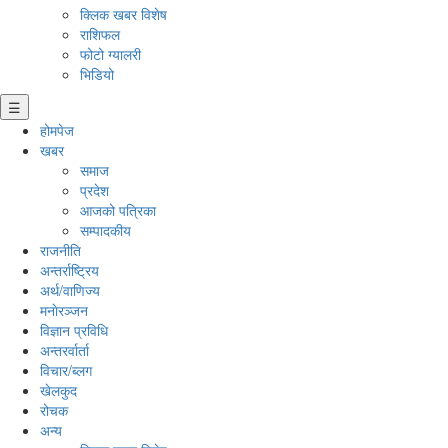
क्लिक खबर विशेष
राशिफल
फोटो ग्यालरी
भिडियो
☰
होमपेज
खबर
समाज
प्रदेश
आजको पत्रिका
सम्पादकीय
राजनीति
अन्तर्राष्ट्रिय
अर्थ/वाणिज्य
मनाेरञ्जन
विज्ञान प्रविधि
अन्तरर्वार्ता
विचार/ब्लग
खेलकुद
रोचक
अन्य