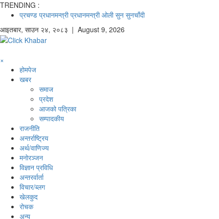
TRENDING :
प्रचण्ड
प्रधानमन्त्री
प्रधानमन्त्री ओली
सुन
सुनचाँदी
आइतबार
,
साउन
२४
,
२०८३
| August 9, 2026
×
होमपेज
खबर
समाज
प्रदेश
आजको पत्रिका
सम्पादकीय
राजनीति
अन्तर्राष्ट्रिय
अर्थ/वाणिज्य
मनाेरञ्जन
विज्ञान प्रविधि
अन्तरर्वार्ता
विचार/ब्लग
खेलकुद
रोचक
अन्य