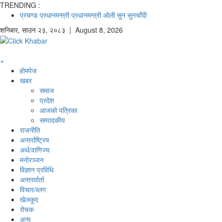
TRENDING :
प्रचण्ड
प्रधानमन्त्री
प्रधानमन्त्री ओली
सुन
सुनचाँदी
शनिबार
,
साउन
२३
,
२०८३
| August 8, 2026
×
होमपेज
खबर
समाज
प्रदेश
आजको पत्रिका
सम्पादकीय
राजनीति
अन्तर्राष्ट्रिय
अर्थ/वाणिज्य
मनाेरञ्जन
विज्ञान प्रविधि
अन्तरर्वार्ता
विचार/ब्लग
खेलकुद
रोचक
अन्य