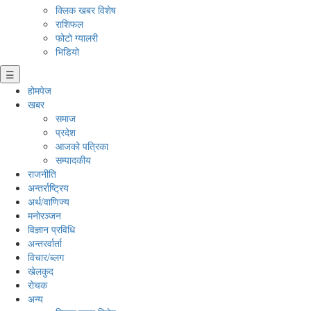
क्लिक खबर विशेष
राशिफल
फोटो ग्यालरी
भिडियो
☰
होमपेज
खबर
समाज
प्रदेश
आजको पत्रिका
सम्पादकीय
राजनीति
अन्तर्राष्ट्रिय
अर्थ/वाणिज्य
मनाेरञ्जन
विज्ञान प्रविधि
अन्तरर्वार्ता
विचार/ब्लग
खेलकुद
रोचक
अन्य