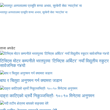
भरतपुर अस्पतालमा प्रसूति शय्या अभाव, सुत्केरी सेवा ‘म्याट्रेस’ मा
ताजा अपडेट
टिभिएस मोटर कम्पनीले भरतपुरमा ‘टिभिएस अर्बिटर’ नयाँ विद्युतीय स्कुटर
सार्वजनिक ग¥यो
बाघ र चितुवा अनुगमन गर्न क्यामरा जडान
दाह्रा काटिएको ध्रुर्वे निकुञ्जभित्रैः १०÷१० मिनेटमा अनुगमन