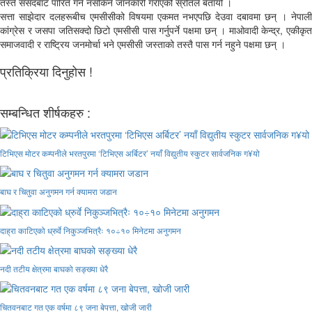
तस्तै संसदबाट पारित गर्न नसकिने जानकारी गराएको स्रोतले बतायो ।
सत्ता साझेदार दलहरूबीच एमसीसीको विषयमा एकमत नभएपछि देउवा दबावमा छन् । नेपाली
कांग्रेस र जसपा जतिसक्दो छिटो एमसीसी पास गर्नुपर्ने पक्षमा छन् । माओवादी केन्द्र, एकीकृत
समाजवादी र राष्ट्रिय जनमोर्चा भने एमसीसी जस्ताको तस्तै पास गर्न नहुने पक्षमा छन् ।
प्रतिक्रिया दिनुहोस !
सम्बन्धित शीर्षकहरु :
टिभिएस मोटर कम्पनीले भरतपुरमा ‘टिभिएस अर्बिटर’ नयाँ विद्युतीय स्कुटर सार्वजनिक ग¥यो
बाघ र चितुवा अनुगमन गर्न क्यामरा जडान
दाह्रा काटिएको ध्रुर्वे निकुञ्जभित्रैः १०÷१० मिनेटमा अनुगमन
नदी तटीय क्षेत्रमा बाघको सङ्ख्या धेरै
चितवनबाट गत एक वर्षमा ८९ जना बेपत्ता, खोजी जारी