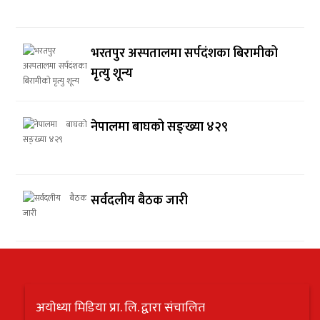
भरतपुर अस्पतालमा सर्पदंशका बिरामीको
मृत्यु शून्य
नेपालमा बाघको सङ्ख्या ४२९
सर्वदलीय बैठक जारी
अयोध्या मिडिया प्रा. लि. द्वारा संचालित