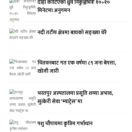
दाह्रा काटिएको ध्रुर्वे निकुञ्जभित्रैः १०÷१०
मिनेटमा अनुगमन
नदी तटीय क्षेत्रमा बाघको सङ्ख्या धेरै
चितवनबाट गत एक वर्षमा ८९ जना बेपत्ता,
खोजी जारी
भरतपुर अस्पतालमा प्रसूति शय्या अभाव,
सुत्केरी सेवा ‘म्याट्रेस’ मा
पशु चौपायमा कृत्रिम गर्भाधान