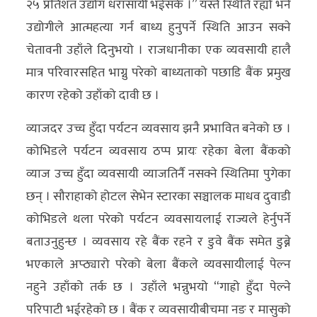
२५ प्रतिशत उद्योग धरासायी भईसके ।” यस्तै स्थिति रह्यो भने
उद्योगीले आत्महत्या गर्न बाध्य हुनुपर्ने स्थिति आउन सक्ने
चेतावनी उहाँले दिनुभयो । राजधानीका एक व्यवसायी हालै
मात्र परिवारसहित भाग्नु परेको बाध्यताको पछाडि बैंक प्रमुख
कारण रहेको उहाँको दावी छ ।
व्याजदर उच्च हुँदा पर्यटन व्यवसाय झनै प्रभावित बनेको छ ।
कोभिडले पर्यटन व्यवसाय ठप्प प्रायः रहेका बेला बैंकको
व्याज उच्च हुँदा व्यवसायी व्याजतिर्नै नसक्ने स्थितिमा पुगेका
छन् । सौराहाको होटल सेभेन स्टारका सञ्चालक माधव दुवाडी
कोभिडले थला परेको पर्यटन व्यवसायलाई राज्यले हेर्नुपर्ने
बताउनुहुन्छ । व्यवसाय रहे बैंक रहने र डुवे बैंक समेत डुब्ने
भएकाले अप्ठ्यारो परेको बेला बैंकले व्यवसायीलाई पेल्न
नहुने उहाँको तर्क छ । उहाँले भन्नुभयो “गाह्रो हुँदा पेल्ने
परिपाटी भईरहेको छ । बैंक र व्यवसायीबीचमा नङ र मासुको