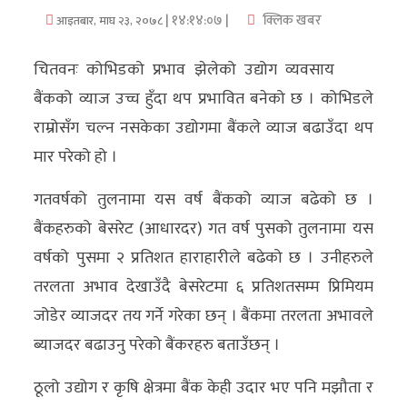
| १४:१४:०७ |
क्लिक खबर
आइतबार, माघ २३, २०७८
अर्थ/
वाणिज्य
चितवनः कोभिडको प्रभाव झेलेको उद्योग व्यवसाय
बैंकको व्याज उच्च हुँदा थप प्रभावित बनेको छ । कोभिडले
मनाेरञ्जन
राम्रोसँग चल्न नसकेका उद्योगमा बैंकले व्याज बढाउँदा थप
विज्ञान
मार परेको हो ।
प्रविधि
गतवर्षको तुलनामा यस वर्ष बैंकको व्याज बढेको छ ।
अन्तरर्वार्ता
बैंकहरुको बेसरेट (आधारदर) गत वर्ष पुसको तुलनामा यस
वर्षको पुसमा २ प्रतिशत हाराहारीले बढेको छ । उनीहरुले
विचार/
तरलता अभाव देखाउँदै बेसरेटमा ६ प्रतिशतसम्म प्रिमियम
ब्लग
जोडेर व्याजदर तय गर्ने गरेका छन् । बैंकमा तरलता अभावले
खेलकुद
ब्याजदर बढाउनु परेको बैंकरहरु बताउँछन् ।
रोचक
ठूलो उद्योग र कृषि क्षेत्रमा बैंक केही उदार भए पनि मझौता र