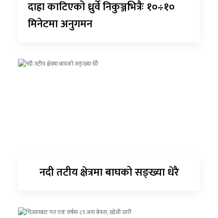
दाह्रा काटिएको ध्रुर्वे निकुञ्जभित्रैः १०÷१०
मिनेटमा अनुगमन
नदी तटीय क्षेत्रमा बाघको सङ्ख्या धेरै