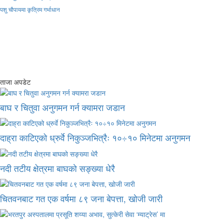
पशु चौपायमा कृत्रिम गर्भाधान
ताजा अपडेट
बाघ र चितुवा अनुगमन गर्न क्यामरा जडान
दाह्रा काटिएको ध्रुर्वे निकुञ्जभित्रैः १०÷१० मिनेटमा अनुगमन
नदी तटीय क्षेत्रमा बाघको सङ्ख्या धेरै
चितवनबाट गत एक वर्षमा ८९ जना बेपत्ता, खोजी जारी