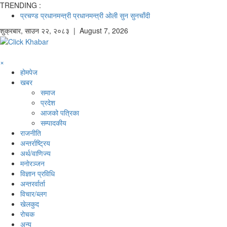
TRENDING :
प्रचण्ड
प्रधानमन्त्री
प्रधानमन्त्री ओली
सुन
सुनचाँदी
शुक्रबार
,
साउन
२२
,
२०८३
| August 7, 2026
×
होमपेज
खबर
समाज
प्रदेश
आजको पत्रिका
सम्पादकीय
राजनीति
अन्तर्राष्ट्रिय
अर्थ/वाणिज्य
मनाेरञ्जन
विज्ञान प्रविधि
अन्तरर्वार्ता
विचार/ब्लग
खेलकुद
रोचक
अन्य