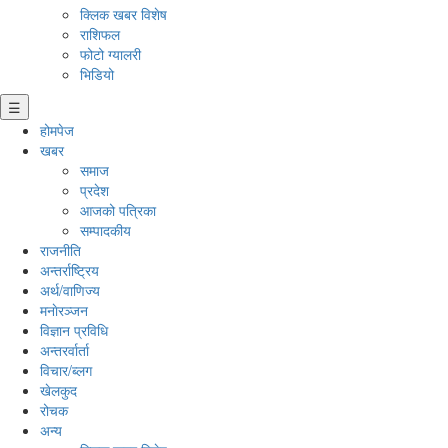
क्लिक खबर विशेष
राशिफल
फोटो ग्यालरी
भिडियो
☰
होमपेज
खबर
समाज
प्रदेश
आजको पत्रिका
सम्पादकीय
राजनीति
अन्तर्राष्ट्रिय
अर्थ/वाणिज्य
मनाेरञ्जन
विज्ञान प्रविधि
अन्तरर्वार्ता
विचार/ब्लग
खेलकुद
रोचक
अन्य