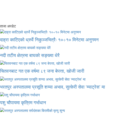
ताजा अपडेट
दाह्रा काटिएको ध्रुर्वे निकुञ्जभित्रैः १०÷१० मिनेटमा अनुगमन
नदी तटीय क्षेत्रमा बाघको सङ्ख्या धेरै
चितवनबाट गत एक वर्षमा ८९ जना बेपत्ता, खोजी जारी
भरतपुर अस्पतालमा प्रसूति शय्या अभाव, सुत्केरी सेवा ‘म्याट्रेस’ मा
पशु चौपायमा कृत्रिम गर्भाधान