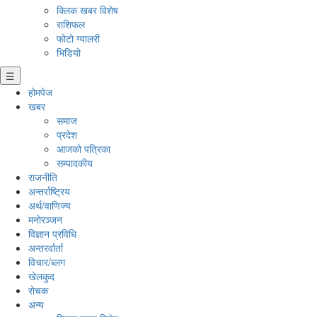
क्लिक खबर विशेष
राशिफल
फोटो ग्यालरी
भिडियो
☰
होमपेज
खबर
समाज
प्रदेश
आजको पत्रिका
सम्पादकीय
राजनीति
अन्तर्राष्ट्रिय
अर्थ/वाणिज्य
मनाेरञ्जन
विज्ञान प्रविधि
अन्तरर्वार्ता
विचार/ब्लग
खेलकुद
रोचक
अन्य