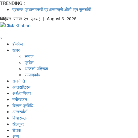
TRENDING :
प्रचण्ड
प्रधानमन्त्री
प्रधानमन्त्री ओली
सुन
सुनचाँदी
बिहिबार
,
साउन
२१
,
२०८३
| August 6, 2026
×
होमपेज
खबर
समाज
प्रदेश
आजको पत्रिका
सम्पादकीय
राजनीति
अन्तर्राष्ट्रिय
अर्थ/वाणिज्य
मनाेरञ्जन
विज्ञान प्रविधि
अन्तरर्वार्ता
विचार/ब्लग
खेलकुद
रोचक
अन्य