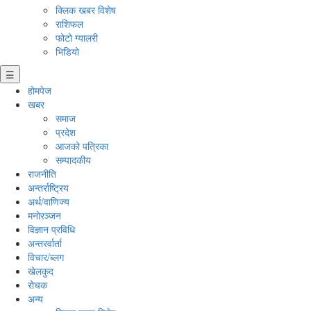
क्लिक खबर विशेष
राशिफल
फोटो ग्यालरी
भिडियो
☰
होमपेज
खबर
समाज
प्रदेश
आजको पत्रिका
सम्पादकीय
राजनीति
अन्तर्राष्ट्रिय
अर्थ/वाणिज्य
मनाेरञ्जन
विज्ञान प्रविधि
अन्तरर्वार्ता
विचार/ब्लग
खेलकुद
रोचक
अन्य