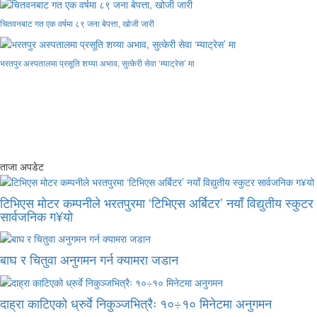
चितवनबाट गत एक वर्षमा ८९ जना बेपत्ता, खोजी जारी
भरतपुर अस्पतालमा प्रसूति शय्या अभाव, सुत्केरी सेवा ‘म्याट्रेस’ मा
ताजा अपडेट
टिभिएस मोटर कम्पनीले भरतपुरमा ‘टिभिएस अर्बिटर’ नयाँ विद्युतीय स्कुटर
सार्वजनिक ग¥यो
बाघ र चितुवा अनुगमन गर्न क्यामरा जडान
दाह्रा काटिएको ध्रुर्वे निकुञ्जभित्रैः १०÷१० मिनेटमा अनुगमन