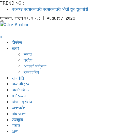
TRENDING :
प्रचण्ड
प्रधानमन्त्री
प्रधानमन्त्री ओली
सुन
सुनचाँदी
शुक्रबार
,
साउन
२२
,
२०८३
| August 7, 2026
×
होमपेज
खबर
समाज
प्रदेश
आजको पत्रिका
सम्पादकीय
राजनीति
अन्तर्राष्ट्रिय
अर्थ/वाणिज्य
मनाेरञ्जन
विज्ञान प्रविधि
अन्तरर्वार्ता
विचार/ब्लग
खेलकुद
रोचक
अन्य