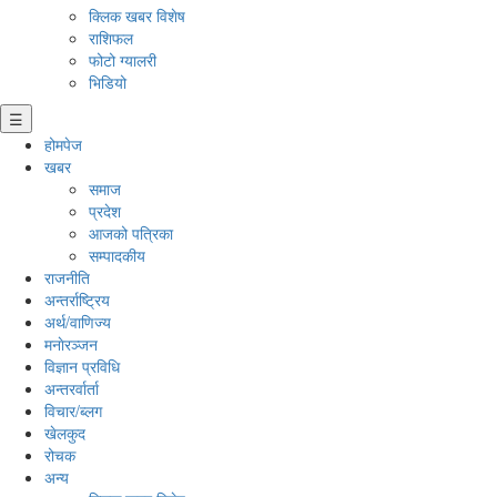
क्लिक खबर विशेष
राशिफल
फोटो ग्यालरी
भिडियो
☰
होमपेज
खबर
समाज
प्रदेश
आजको पत्रिका
सम्पादकीय
राजनीति
अन्तर्राष्ट्रिय
अर्थ/वाणिज्य
मनाेरञ्जन
विज्ञान प्रविधि
अन्तरर्वार्ता
विचार/ब्लग
खेलकुद
रोचक
अन्य