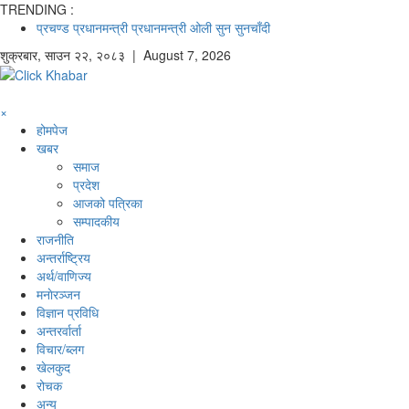
TRENDING :
प्रचण्ड
प्रधानमन्त्री
प्रधानमन्त्री ओली
सुन
सुनचाँदी
शुक्रबार
,
साउन
२२
,
२०८३
| August 7, 2026
×
होमपेज
खबर
समाज
प्रदेश
आजको पत्रिका
सम्पादकीय
राजनीति
अन्तर्राष्ट्रिय
अर्थ/वाणिज्य
मनाेरञ्जन
विज्ञान प्रविधि
अन्तरर्वार्ता
विचार/ब्लग
खेलकुद
रोचक
अन्य