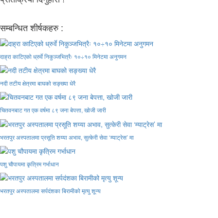
सम्बन्धित शीर्षकहरु :
दाह्रा काटिएको ध्रुर्वे निकुञ्जभित्रैः १०÷१० मिनेटमा अनुगमन
नदी तटीय क्षेत्रमा बाघको सङ्ख्या धेरै
चितवनबाट गत एक वर्षमा ८९ जना बेपत्ता, खोजी जारी
भरतपुर अस्पतालमा प्रसूति शय्या अभाव, सुत्केरी सेवा ‘म्याट्रेस’ मा
पशु चौपायमा कृत्रिम गर्भाधान
भरतपुर अस्पतालमा सर्पदंशका बिरामीको मृत्यु शून्य