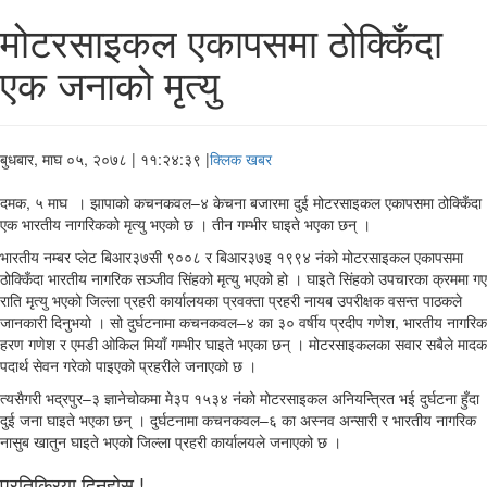
मोटरसाइकल एकापसमा ठोक्किँदा
एक जनाको मृत्यु
बुधबार, माघ ०५, २०७८
| ११:२४:३९ |
क्लिक खबर
दमक, ५ माघ । झापाको कचनकवल–४ केचना बजारमा दुई मोटरसाइकल एकापसमा ठोक्किँदा
एक भारतीय नागरिकको मृत्यु भएको छ । तीन गम्भीर घाइते भएका छन् ।
भारतीय नम्बर प्लेट बिआर३७सी ९००८ र बिआर३७इ १९९४ नंको मोटरसाइकल एकापसमा
ठोक्किँदा भारतीय नागरिक सञ्जीव सिंहको मृत्यु भएको हो । घाइते सिंहको उपचारका क्रममा गए
राति मृत्यु भएको जिल्ला प्रहरी कार्यालयका प्रवक्ता प्रहरी नायब उपरीक्षक वसन्त पाठकले
जानकारी दिनुभयो । सो दुर्घटनामा कचनकवल–४ का ३० वर्षीय प्रदीप गणेश, भारतीय नागरिक
हरण गणेश र एमडी ओकिल मियाँ गम्भीर घाइते भएका छन् । मोटरसाइकलका सवार सबैले मादक
पदार्थ सेवन गरेको पाइएको प्रहरीले जनाएको छ ।
त्यसैगरी भद्रपुर–३ ज्ञानेचोकमा मे३प १५३४ नंको मोटरसाइकल अनियन्त्रित भई दुर्घटना हुँदा
दुई जना घाइते भएका छन् । दुर्घटनामा कचनकवल–६ का अस्नव अन्सारी र भारतीय नागरिक
नासुब खातुन घाइते भएको जिल्ला प्रहरी कार्यालयले जनाएको छ ।
प्रतिक्रिया दिनुहोस !