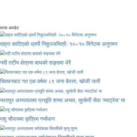
ताजा अपडेट
दाह्रा काटिएको ध्रुर्वे निकुञ्जभित्रैः १०÷१० मिनेटमा अनुगमन
नदी तटीय क्षेत्रमा बाघको सङ्ख्या धेरै
चितवनबाट गत एक वर्षमा ८९ जना बेपत्ता, खोजी जारी
भरतपुर अस्पतालमा प्रसूति शय्या अभाव, सुत्केरी सेवा ‘म्याट्रेस’ मा
पशु चौपायमा कृत्रिम गर्भाधान