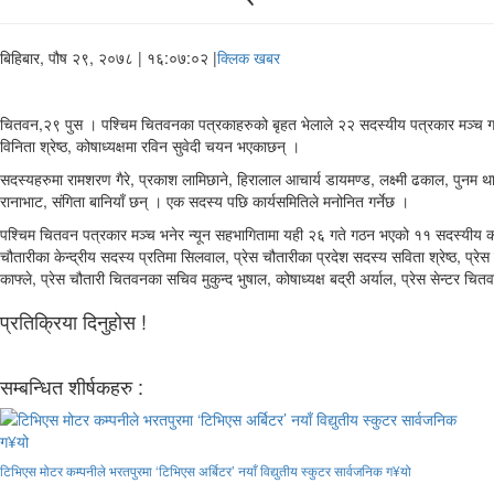
बिहिबार, पौष २९, २०७८
| १६:०७:०२ |
क्लिक खबर
चितवन,२९ पुस । पश्चिम चितवनका पत्रकाहरुको बृहत भेलाले २२ सदस्यीय पत्रकार मञ्च गठ
विनिता श्रेष्ठ, कोषाध्यक्षमा रविन सुवेदी चयन भएकाछन् ।
सदस्यहरुमा रामशरण गैरे, प्रकाश लामिछाने, हिरालाल आचार्य डायमण्ड, लक्ष्मी ढकाल, पुनम 
रानाभाट, संगिता बानियाँ छन् । एक सदस्य पछि कार्यसमितिले मनोनित गर्नेछ ।
पश्चिम चितवन पत्रकार मञ्च भनेर न्यून सहभागितामा यही २६ गते गठन भएको ११ सदस्यीय कार्य
चौतारीका केन्द्रीय सदस्य प्रतिमा सिलवाल, प्रेस चौतारीका प्रदेश सदस्य सविता श्रेष्ठ, प्र
काफ्ले, प्रेस चौतारी चितवनका सचिव मुकुन्द भुषाल, कोषाध्यक्ष बद्री अर्याल, प्रेस सेन
प्रतिक्रिया दिनुहोस !
सम्बन्धित शीर्षकहरु :
टिभिएस मोटर कम्पनीले भरतपुरमा ‘टिभिएस अर्बिटर’ नयाँ विद्युतीय स्कुटर सार्वजनिक ग¥यो