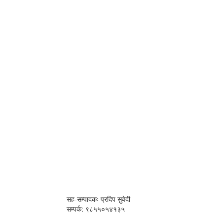
सह-सम्पादकः प्रदिप सुवेदी
सम्पर्क: ९८५५०५४१३५