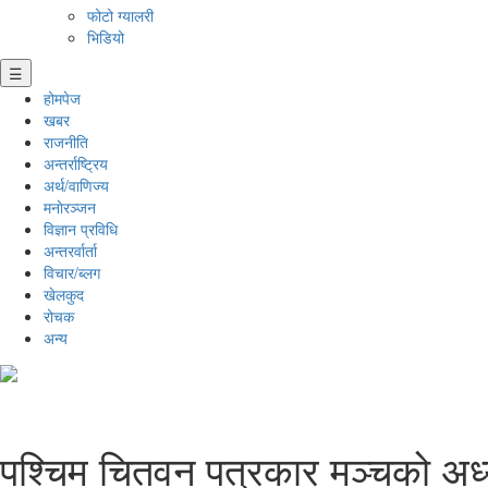
फोटो ग्यालरी
भिडियो
☰
होमपेज
खबर
राजनीति
अन्तर्राष्ट्रिय
अर्थ/वाणिज्य
मनाेरञ्जन
विज्ञान प्रविधि
अन्तरर्वार्ता
विचार/ब्लग
खेलकुद
रोचक
अन्य
पश्चिम चितवन पत्रकार मञ्चको अध्य