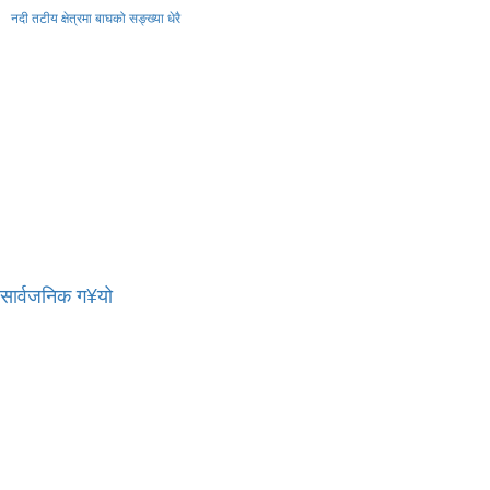
नदी तटीय क्षेत्रमा बाघको सङ्ख्या धेरै
र सार्वजनिक ग¥यो