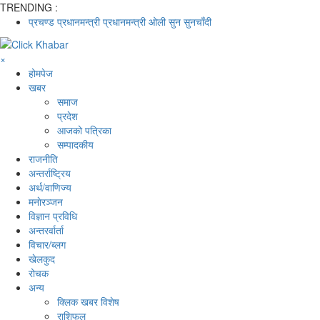
TRENDING :
प्रचण्ड
प्रधानमन्त्री
प्रधानमन्त्री ओली
सुन
सुनचाँदी
×
होमपेज
खबर
समाज
प्रदेश
आजको पत्रिका
सम्पादकीय
राजनीति
अन्तर्राष्ट्रिय
अर्थ/वाणिज्य
मनाेरञ्जन
विज्ञान प्रविधि
अन्तरर्वार्ता
विचार/ब्लग
खेलकुद
रोचक
अन्य
क्लिक खबर विशेष
राशिफल