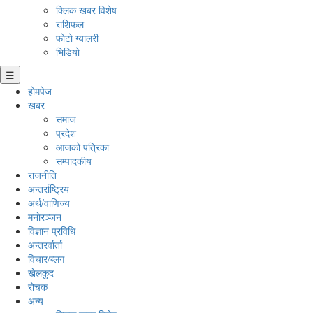
क्लिक खबर विशेष
राशिफल
फोटो ग्यालरी
भिडियो
☰
होमपेज
खबर
समाज
प्रदेश
आजको पत्रिका
सम्पादकीय
राजनीति
अन्तर्राष्ट्रिय
अर्थ/वाणिज्य
मनाेरञ्जन
विज्ञान प्रविधि
अन्तरर्वार्ता
विचार/ब्लग
खेलकुद
रोचक
अन्य