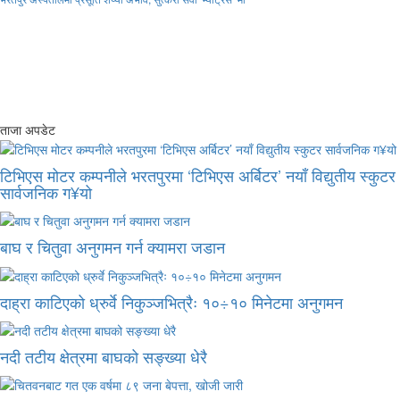
ताजा अपडेट
टिभिएस मोटर कम्पनीले भरतपुरमा ‘टिभिएस अर्बिटर’ नयाँ विद्युतीय स्कुटर
सार्वजनिक ग¥यो
बाघ र चितुवा अनुगमन गर्न क्यामरा जडान
दाह्रा काटिएको ध्रुर्वे निकुञ्जभित्रैः १०÷१० मिनेटमा अनुगमन
नदी तटीय क्षेत्रमा बाघको सङ्ख्या धेरै