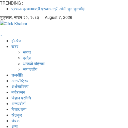
TRENDING :
प्रचण्ड
प्रधानमन्त्री
प्रधानमन्त्री ओली
सुन
सुनचाँदी
शुक्रबार
,
साउन
२२
,
२०८३
| August 7, 2026
×
होमपेज
खबर
समाज
प्रदेश
आजको पत्रिका
सम्पादकीय
राजनीति
अन्तर्राष्ट्रिय
अर्थ/वाणिज्य
मनाेरञ्जन
विज्ञान प्रविधि
अन्तरर्वार्ता
विचार/ब्लग
खेलकुद
रोचक
अन्य