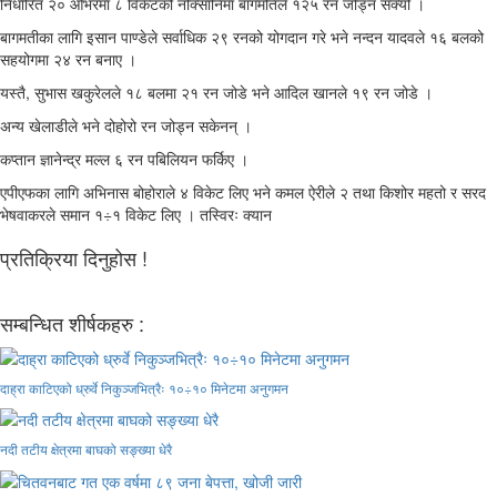
निर्धारित २० ओभरमा ८ विकेटको नोक्सानिमा बागमतिले १२५ रन जोड्न सक्यो ।
बागमतीका लागि इसान पाण्डेले सर्वाधिक २९ रनको योगदान गरे भने नन्दन यादवले १६ बलको
सहयोगमा २४ रन बनाए ।
यस्तै, सुभास खकुरेलले १८ बलमा २१ रन जोडे भने आदिल खानले १९ रन जोडे ।
अन्य खेलाडीले भने दोहोरो रन जोड्न सकेनन् ।
कप्तान ज्ञानेन्द्र मल्ल ६ रन पबिलियन फर्किए ।
एपीएफका लागि अभिनास बोहोराले ४ विकेट लिए भने कमल ऐरीले २ तथा किशोर महतो र सरद
भेषवाकरले समान १÷१ विकेट लिए । तस्विरः क्यान
प्रतिक्रिया दिनुहोस !
सम्बन्धित शीर्षकहरु :
दाह्रा काटिएको ध्रुर्वे निकुञ्जभित्रैः १०÷१० मिनेटमा अनुगमन
नदी तटीय क्षेत्रमा बाघको सङ्ख्या धेरै