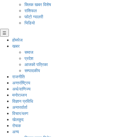
क्लिक खबर विशेष
राशिफल
फोटो ग्यालरी
भिडियो
☰
होमपेज
खबर
समाज
प्रदेश
आजको पत्रिका
सम्पादकीय
राजनीति
अन्तर्राष्ट्रिय
अर्थ/वाणिज्य
मनाेरञ्जन
विज्ञान प्रविधि
अन्तरर्वार्ता
विचार/ब्लग
खेलकुद
रोचक
अन्य