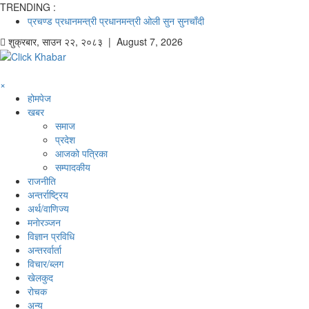
TRENDING :
प्रचण्ड
प्रधानमन्त्री
प्रधानमन्त्री ओली
सुन
सुनचाँदी
शुक्रबार
,
साउन
२२
,
२०८३
| August 7, 2026
×
होमपेज
खबर
समाज
प्रदेश
आजको पत्रिका
सम्पादकीय
राजनीति
अन्तर्राष्ट्रिय
अर्थ/वाणिज्य
मनाेरञ्जन
विज्ञान प्रविधि
अन्तरर्वार्ता
विचार/ब्लग
खेलकुद
रोचक
अन्य