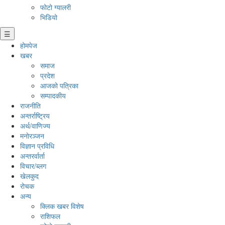
फोटो ग्यालरी
भिडियो
☰
होमपेज
खबर
समाज
प्रदेश
आजको पत्रिका
सम्पादकीय
राजनीति
अन्तर्राष्ट्रिय
अर्थ/वाणिज्य
मनाेरञ्जन
विज्ञान प्रविधि
अन्तरर्वार्ता
विचार/ब्लग
खेलकुद
रोचक
अन्य
क्लिक खबर विशेष
राशिफल