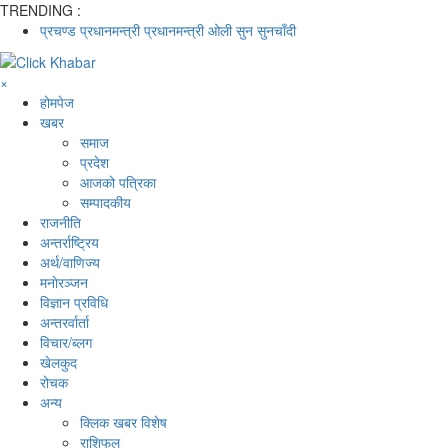
TRENDING :
प्रचण्ड
प्रधानमन्त्री
प्रधानमन्त्री ओली
सुन
सुनचाँदी
×
होमपेज
खबर
समाज
प्रदेश
आजको पत्रिका
सम्पादकीय
राजनीति
अन्तर्राष्ट्रिय
अर्थ/वाणिज्य
मनाेरञ्जन
विज्ञान प्रविधि
अन्तरर्वार्ता
विचार/ब्लग
खेलकुद
रोचक
अन्य
क्लिक खबर विशेष
राशिफल