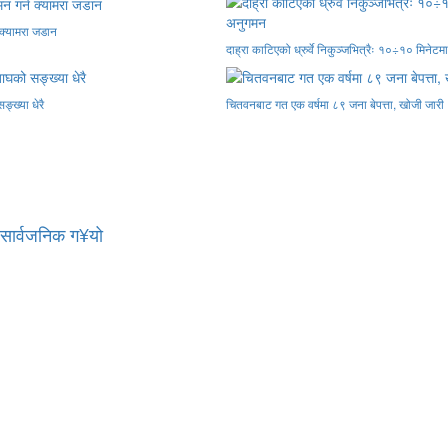
 क्यामरा जडान
दाह्रा काटिएको ध्रुर्वे निकुञ्जभित्रैः १०÷१० मिनेट
ङ्ख्या धेरै
चितवनबाट गत एक वर्षमा ८९ जना बेपत्ता, खोजी जारी
र सार्वजनिक ग¥यो