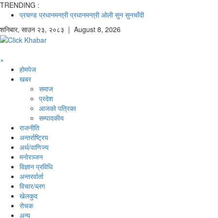
TRENDING :
प्रचण्ड
प्रधानमन्त्री
प्रधानमन्त्री ओली
सुन
सुनचाँदी
शनिबार
,
साउन
२३
,
२०८३
| August 8, 2026
×
होमपेज
खबर
समाज
प्रदेश
आजको पत्रिका
सम्पादकीय
राजनीति
अन्तर्राष्ट्रिय
अर्थ/वाणिज्य
मनाेरञ्जन
विज्ञान प्रविधि
अन्तरर्वार्ता
विचार/ब्लग
खेलकुद
रोचक
अन्य