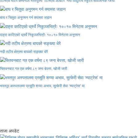
टिभिएस मोटर कम्पनीले भरतपुरमा ‘टिभिएस अर्बिटर’ नयाँ विद्युतीय स्कुटर सार्वजनिक ग¥यो
बाघ र चितुवा अनुगमन गर्न क्यामरा जडान
दाह्रा काटिएको ध्रुर्वे निकुञ्जभित्रैः १०÷१० मिनेटमा अनुगमन
नदी तटीय क्षेत्रमा बाघको सङ्ख्या धेरै
चितवनबाट गत एक वर्षमा ८९ जना बेपत्ता, खोजी जारी
भरतपुर अस्पतालमा प्रसूति शय्या अभाव, सुत्केरी सेवा ‘म्याट्रेस’ मा
ताजा अपडेट