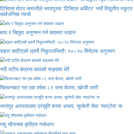
टिभिएस मोटर कम्पनीले भरतपुरमा ‘टिभिएस अर्बिटर’ नयाँ विद्युतीय स्कुटर
सार्वजनिक ग¥यो
बाघ र चितुवा अनुगमन गर्न क्यामरा जडान
दाह्रा काटिएको ध्रुर्वे निकुञ्जभित्रैः १०÷१० मिनेटमा अनुगमन
नदी तटीय क्षेत्रमा बाघको सङ्ख्या धेरै
चितवनबाट गत एक वर्षमा ८९ जना बेपत्ता, खोजी जारी
भरतपुर अस्पतालमा प्रसूति शय्या अभाव, सुत्केरी सेवा ‘म्याट्रेस’ मा
पशु चौपायमा कृत्रिम गर्भाधान