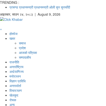
TRENDING :
प्रचण्ड
प्रधानमन्त्री
प्रधानमन्त्री ओली
सुन
सुनचाँदी
आइतबार
,
साउन
२४
,
२०८३
| August 9, 2026
×
होमपेज
खबर
समाज
प्रदेश
आजको पत्रिका
सम्पादकीय
राजनीति
अन्तर्राष्ट्रिय
अर्थ/वाणिज्य
मनाेरञ्जन
विज्ञान प्रविधि
अन्तरर्वार्ता
विचार/ब्लग
खेलकुद
रोचक
अन्य