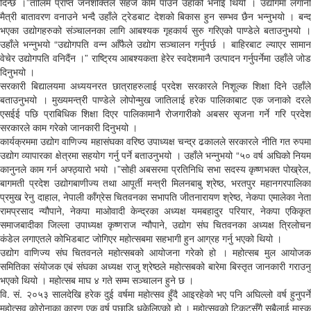
दिन्छ ।”तालिम प्राप्त जनशक्तिले सहजै काम पाउने उहाँको भनाई थियो । उद्योगमा लगानी
मैत्री बातावरण वनाउने भन्दै उहाँले ट्रेडबाट देशको बिकास हुन सम्भव छैन भन्नुभयो । बन्द
भएका उद्योगहरुको संञ्चालनका लागि आबश्यक गृहकार्य सुरु गरिएको पाण्डेले बताउनुभयो ।
उहाँले भन्नुभयो “उद्योगपति वन्न आँफैले उद्योग सञ्चालन गर्नुपर्छ । बाहिरबाट ल्याएर सामान
वेचेर उद्योगपति वनिदैंन ।” राष्ट्रिय आबश्यकता हेरेर स्वदेशमानै उत्पादन गर्नुपर्नेमा उहाँले जोड
दिनुभयो ।
सरकारी बिद्यालयमा अध्ययनरत छात्राहरुलाई प्रदेश सरकारले निशूल्क शिक्षा दिने उहाँले
बताउनुभयो । मुख्यमन्त्री पाण्डेले लोपोन्मुख जातिलाई हरेक पालिकाबाट एक जनाको दरले
एसईई पछि प्राबिधिक शिक्षा दिएर पालिकामानै रोजगारीको अबसर सृजना गर्ने गरि प्रदेश
सरकारले काम गरेको जानकारी दिनुभयो ।
कार्यक्रममा उद्योग वाणिज्य महासंघका वरिष्ठ उपाध्यक्ष चन्द्र ढकालले सरकारले नीति गत रुपमा
उद्योग व्यापारका क्षेत्रमा सहयोग गर्नु पर्ने बताउनुभयो । उहाँले भन्नुभयो “५० वर्ष अघिको नियम
कानुनले काम गर्न अफ्ठ्यारो भयो ।”सोही अबसरमा प्रतिनिधि सभा सदस्य कृष्णभक्त पोख्रेल,
बागमती प्रदेश उद्योगबाणीज्य तथा आपूर्ती मन्त्री मिलनबाबु श्रेष्ठ, भरतपुर महानगरपालिका
प्रमुख रेनु दाहाल, नेपाली काँग्रेस चितवनका सभापति जीतनारायण श्रेष्ठ, नेकपा एमालेका नेता
रामप्रसाद न्यौपाने, नेकपा माओवादी केन्द्रका अध्यक्ष यमबहादुर परियार, नेकपा एकिकृत
समाजबादीका जिल्ला उपाध्यक्ष कृष्णराज न्यौपाने, उद्योग संघ चितवनका अध्यक्ष त्रिलोचन
कंडेल लगाएतले कोभिडबाट जोगिएर महोत्सबमा सहभागी हुन आग्रह गर्नु भएको थियो ।
उद्योग वाणिज्य संघ चितवनले महोत्सबको आयोजना गरेको हो । महोत्सब मुल आयोजक
समितिका संयोजक एबं संघका अध्यक्ष राजु श्रेष्ठले महोत्सबको बारेमा बिस्तृत जानकारी गराउनु
भएको थियो । महोत्सब माघ ४ गते सम्म सञ्चालन हुने छ ।
वि. सं. २०५३ सालदेखि हरेक दुई वर्षमा महोत्सव हुँदै आइरहेको भए पनि अघिल्लो वर्ष हुनुपर्ने
महोत्सव कोरोनाका कारण एक वर्ष पछाडि धकेलिएको हो । महोत्सवको टिकटसँगै सबैलाई मास्क