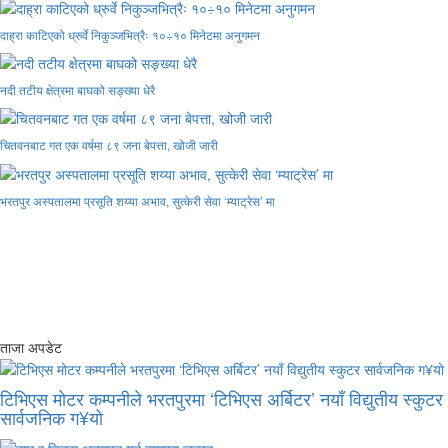
दाह्रा काटिएको ध्रुर्वे निकुञ्जभित्रैः १०÷१० मिनेटमा अनुगमन
नदी तटीय क्षेत्रमा बाघको सङ्ख्या धेरै
चितवनबाट गत एक वर्षमा ८९ जना बेपत्ता, खोजी जारी
भरतपुर अस्पतालमा प्रसूति शय्या अभाव, सुत्केरी सेवा ‘म्याट्रेस’ मा
ताजा अपडेट
टिभिएस मोटर कम्पनीले भरतपुरमा ‘टिभिएस अर्बिटर’ नयाँ विद्युतीय स्कुटर
सार्वजनिक ग¥यो