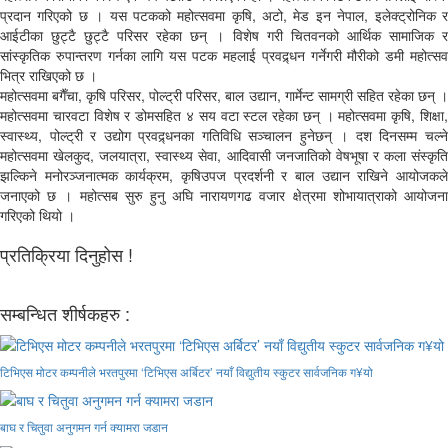
प्रदान गरिएको छ । यस पटकको महोत्सवमा कृषि, अटो, मेड इन नेपाल, इलेक्ट्रोनिक र
आईटीका छुट्टै छुट्टै परिसर रहेका छन् । विशेष गरी चितवनको आर्थिक सामाजिक र
सांस्कृतिक रुपान्तरण गर्नका लागि यस पटक महलाई प्रवद्र्धन गर्नेगरी मौरीको डमी महोत्सव
भित्र राखिएको छ ।
महोत्सवमा बगैँचा, कृषि परिसर, पोल्ट्री परिसर, बाल उद्यान, गार्मेन्ट सामग्री सहित रहेका छन् ।
महोत्सवमा चारवटा विशेष र डोमसहित ४ सय वटा स्टल रहेका छन् । महोत्सवमा कृषि, शिक्षा,
स्वास्थ्य, पोल्ट्री र उद्योग प्रवद्र्धनका गतिविधि सञ्चालन हुनेछन् । दश दिनसम्म चल्ने
महोत्सवमा खेलकुद, जलयात्रा, स्वास्थ्य सेवा, आदिवासी जनजातिको वेषभूषा र कला संस्कृति
झल्किने मनोरञ्जनात्मक कार्यक्रम, कृषिउपज प्रदर्शनी र बाल उद्यान राखिने आयोजकले
जनाएको छ । महोत्सब सुरु हुनु अघि नारायणगढ वजार क्षेत्रमा शोभायात्राको आयोजना
गरिएको थियो ।
प्रतिक्रिया दिनुहोस !
सम्बन्धित शीर्षकहरु :
टिभिएस मोटर कम्पनीले भरतपुरमा ‘टिभिएस अर्बिटर’ नयाँ विद्युतीय स्कुटर सार्वजनिक ग¥यो
बाघ र चितुवा अनुगमन गर्न क्यामरा जडान