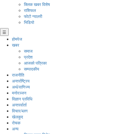
क्लिक खबर विशेष
राशिफल
फोटो ग्यालरी
भिडियो
☰
होमपेज
खबर
समाज
प्रदेश
आजको पत्रिका
सम्पादकीय
राजनीति
अन्तर्राष्ट्रिय
अर्थ/वाणिज्य
मनाेरञ्जन
विज्ञान प्रविधि
अन्तरर्वार्ता
विचार/ब्लग
खेलकुद
रोचक
अन्य