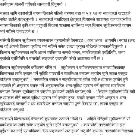
कार्यक्रम थालनी गरिएको जानकारी दिनुभयो ।
यसका लागि कावासोती नगरपालिकाले पहिलो चरणमा वडा नं ५ र १७ मा सहजकर्ता खटाएको
समेत उहाँले बताउनुभयो । सहजकर्ता नखटिएका क्षेत्रका किसानले आवश्यक कागजातसहित
नगरपालिकाको कृषि तथा पशुपक्षी विकास शाखामा उपस्थित भएर किसान सूचीकरणको फाराम
भर्न सकिने जनाइएको छ ।
यसैगरी किसान सूचीकरण व्यवस्थापन प्रणालीको वेबसाइट ाबचmभच।mयबमि।नयख।लउ
मा गई आफ्नो विवरण प्रविष्ट गर्न सकिने समेत शाखा प्रमुख पौडेलले जानकारीदिनुभयो ।
किसान सूचीकरणका लागि आफ्नै व्यक्तिगत सम्पर्क नम्बर, नागरिकताको प्रतिलिपि, जग्गा
पुर्जाको प्रतिलिपि र पासपोर्ट साइजको एकप्रति फोटो आवश्यक पर्ने छ ।
किसान सूचीकरणसँगै वर्गीकरण गरिने छ । सूचीकरण र वर्गीकरणपश्चात नगरपालिकाबाट
किसानका लागि प्रदान गर्ने सुविधि पारदर्शी र व्यवस्थित बनाउन सहयोग पुग्ने शाखा प्रमुख
पौडेलले बताउनुभयो । नगरसहित प्रदेश र सङ्घीयरूपमा समेत यही तथ्याङ्क प्रयोग हुने
भएकाले ती क्षेत्रबाट प्राप्त गर्ने अनुदानसहित अन्य सुविधा प्रदान गर्ने क्रममा व्यवस्थित
बनाउन किसान सूचीकरणले सहयोग पु¥याउने उहाँले बताउनुभयो । “किसान सूचीकरणपछि यही
तथ्याङ्क तीनै तहका सुविधा प्रदान गर्न प्रयोग हुन्छ, यसले प्रदान गरिने अनुदार र अन्य
सुविधालाई पारदर्शी र थप व्यवस्थित बनाउन सहयोग पुग्ने विश्वास छ”, शाखा प्रमुख डा
पौडेलले भन्नुभयो ।
सरकारले किसानलाई पेन्सनको कुरासमेत उठाउने गरेको छ । अहिले गरिएको सूचीकरणले सो
कार्यक्रमका लागि समेत सहयोग पुग्ने उहाँले बताउनुभयो । कावासोती नगरपालिकामा हाल
दुईवटा वडालाई प्राथमिकता दिएर सहजकर्ता खटाइएको भए पनि क्रमशः नगरपालिकाभित्रका