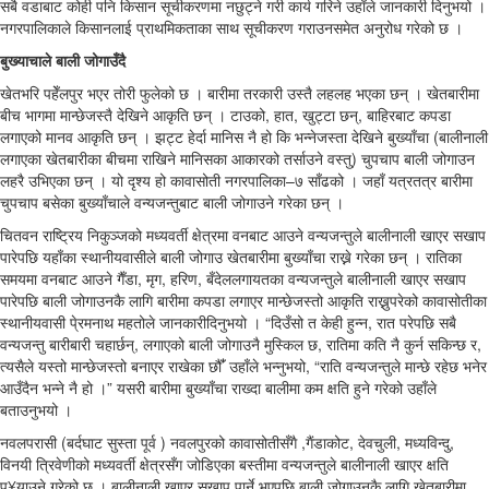
सबै वडाबाट कोही पनि किसान सूचीकरणमा नछुट्ने गरी कार्य गरिने उहाँले जानकारी दिनुभयो ।
नगरपालिकाले किसानलाई प्राथमिकताका साथ सूचीकरण गराउनसमेत अनुरोध गरेको छ ।
बुख्याचाले बाली जोगाउँदै
खेतभरि पहेँलपुर भएर तोरी फुलेको छ । बारीमा तरकारी उस्तै लहलह भएका छन् । खेतबारीमा
बीच भागमा मान्छेजस्तै देखिने आकृति छन् । टाउको, हात, खुट्टा छन्, बाहिरबाट कपडा
लगाएको मानव आकृति छन् । झट्ट हेर्दा मानिस नै हो कि भन्नेजस्ता देखिने बुख्याँचा (बालीनाली
लगाएका खेतबारीका बीचमा राखिने मानिसका आकारको तर्साउने वस्तु) चुपचाप बाली जोगाउन
लहरै उभिएका छन् । यो दृश्य हो कावासोती नगरपालिका–७ साँढको । जहाँ यत्रतत्र बारीमा
चुपचाप बसेका बुख्याँचाले वन्यजन्तुबाट बाली जोगाउने गरेका छन् ।
चितवन राष्ट्रिय निकुञ्जको मध्यवर्ती क्षेत्रमा वनबाट आउने वन्यजन्तुले बालीनाली खाएर सखाप
पारेपछि यहाँका स्थानीयवासीले बाली जोगाउ खेतबारीमा बुख्याँचा राख्ने गरेका छन् । रातिका
समयमा वनबाट आउने गैँडा, मृग, हरिण, बँदेललगायतका वन्यजन्तुले बालीनाली खाएर सखाप
पारेपछि बाली जोगाउनकै लागि बारीमा कपडा लगाएर मान्छेजस्तो आकृति राख्नुपरेको कावासोतीका
स्थानीयवासी पे्रमनाथ महतोले जानकारीदिनुभयो । “दिउँसो त केही हुन्न, रात परेपछि सबै
वन्यजन्तु बारीबारी चहार्छन्, लगाएको बाली जोगाउनै मुस्किल छ, रातिमा कति नै कुर्न सकिन्छ र,
त्यसैले यस्तो मान्छेजस्तो बनाएर राखेका छौँ’ उहाँले भन्नुभयो, “राति वन्यजन्तुले मान्छे रहेछ भनेर
आउँदैन भन्ने नै हो ।” यसरी बारीमा बुख्याँचा राख्दा बालीमा कम क्षति हुने गरेको उहाँले
बताउनुभयो ।
नवलपरासी (बर्दघाट सुस्ता पूर्व ) नवलपुरको कावासोतीसँगै ,गैंडाकोट, देवचुली, मध्यविन्दु,
विनयी त्रिवेणीको मध्यवर्ती क्षेत्रसँग जोडिएका बस्तीमा वन्यजन्तुले बालीनाली खाएर क्षति
पु¥याउने गरेको छ । बालीनाली खाएर सखाप पार्ने भएपछि बाली जोगाउनकै लागि खेतबारीमा