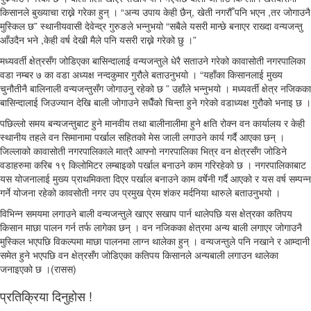
किसानले बुख्याचा राख्ने गरेका हुन् । “अन्य उपाय केही छैन्, खेती नगरौँ पनि भएन ,तर जोगाउनै
मुस्किल छ” स्थानीयवासी देवेन्द्र गुरुङले भन्नुभयो “सबैले यसरी मान्छे बनाएर राख्दा वन्यजन्तु
आँउदैन भने ,केही वर्ष देखी मैले पनि यसरी राख्ने गरेको छु ।”
मध्यवर्ती क्षेत्रसँग जोडिएका बासिन्दालाई वन्यजन्तुले धेरै सताउने गरेको कावासोती नगरपालिका
वडा नम्बर ७ का वडा अध्यक्ष नन्दकुमार गुरौले बताउनुभयो । “यहाँका किसानलाई मुख्य
चुनौतीनै बालिनाली वन्यजन्तुसँग जोगाउनु रहेको छ ” उहाँले भन्नुभयो । मध्यवर्ती क्षेत्र नजिकका
बासिन्दालाई जिउज्यान देखि बाली जोगाउने सधैँको चिन्ता हुने गरेको वडाध्यक्ष गुरौको भनाइ छ ।
पछिल्लो समय बन्यजन्तुबाट हुने मानवीय तथा बालीनालीमा हुने क्षति रोक्न वन कार्यालय र केही
स्थानीय तहले वन सिमानामा पर्खाल सहितको मेस जाली लगाउने कार्य गर्दै आएका छन् ।
जिल्लाको कावासोती नगरपालिकाले मात्रै आफ्नो नगरपालिका भित्र वन क्षेत्रसँग जोडिने
वडाहरुमा करिब १९ किलोमिटर लम्बाइको पर्खाल बनाउने काम गरिरहेको छ । नगरपालिकाबाट
यस योजनालाई मुख्य प्राथमिकता दिएर पर्खाल बनाउने काम वर्षेनी गर्दै आएको र यस वर्ष सम्पन्न
गर्ने योजना रहेको कावसोती नगर उप प्रमुख पे्रम शंकर मर्दनिया थारुले बताउनुभयो ।
विभिन्न समयमा लगाउने बाली वन्यजन्तुले खाएर सखाप पार्न थालेपछि यस क्षेत्रका कतिपय
किसान माछा पालन गर्न तर्फ लागेका छन् । वन नजिकका क्षेत्रमा अन्य बाली लगाएर जोगाउनै
मुस्किल भएपछि विकल्पमा माछा पालनमा लाग्न थालेका हुन् । वन्यजन्तुले पनि नखाने र आम्दानी
समेत हुने भएपछि वन क्षेत्रसँग जोडिएका कतिपय किसानले अन्यबाली लगाउन थालेका
जनाइएको छ ।(रासस)
प्रतिक्रिया दिनुहोस !