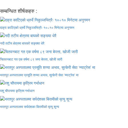
सम्बन्धित शीर्षकहरु :
दाह्रा काटिएको ध्रुर्वे निकुञ्जभित्रैः १०÷१० मिनेटमा अनुगमन
नदी तटीय क्षेत्रमा बाघको सङ्ख्या धेरै
चितवनबाट गत एक वर्षमा ८९ जना बेपत्ता, खोजी जारी
भरतपुर अस्पतालमा प्रसूति शय्या अभाव, सुत्केरी सेवा ‘म्याट्रेस’ मा
पशु चौपायमा कृत्रिम गर्भाधान
भरतपुर अस्पतालमा सर्पदंशका बिरामीको मृत्यु शून्य