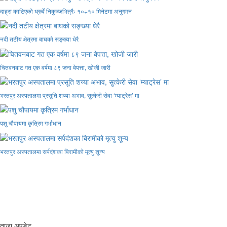
दाह्रा काटिएको ध्रुर्वे निकुञ्जभित्रैः १०÷१० मिनेटमा अनुगमन
नदी तटीय क्षेत्रमा बाघको सङ्ख्या धेरै
चितवनबाट गत एक वर्षमा ८९ जना बेपत्ता, खोजी जारी
भरतपुर अस्पतालमा प्रसूति शय्या अभाव, सुत्केरी सेवा ‘म्याट्रेस’ मा
पशु चौपायमा कृत्रिम गर्भाधान
भरतपुर अस्पतालमा सर्पदंशका बिरामीको मृत्यु शून्य
ताजा अपडेट