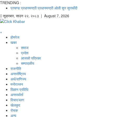
TRENDING :
प्रचण्ड
प्रधानमन्त्री
प्रधानमन्त्री ओली
सुन
सुनचाँदी
शुक्रबार
,
साउन
२२
,
२०८३
| August 7, 2026
×
होमपेज
खबर
समाज
प्रदेश
आजको पत्रिका
सम्पादकीय
राजनीति
अन्तर्राष्ट्रिय
अर्थ/वाणिज्य
मनाेरञ्जन
विज्ञान प्रविधि
अन्तरर्वार्ता
विचार/ब्लग
खेलकुद
रोचक
अन्य