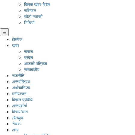
क्लिक खबर विशेष
राशिफल
फोटो ग्यालरी
भिडियो
☰
होमपेज
खबर
समाज
प्रदेश
आजको पत्रिका
सम्पादकीय
राजनीति
अन्तर्राष्ट्रिय
अर्थ/वाणिज्य
मनाेरञ्जन
विज्ञान प्रविधि
अन्तरर्वार्ता
विचार/ब्लग
खेलकुद
रोचक
अन्य