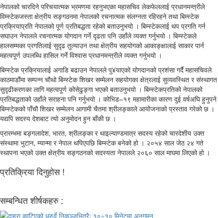
नेपालको चारदिने परिचयात्मक भ्रमणमा रहनुभएका महासचिव लेकफेललाई प्रधानमन्त्रीले
विम्स्टेकजस्ता क्षेत्रीय सङ्गठनमा नेपालको रचनात्मक संलग्नता रहिरहने तथा बिम्स्टेक
प्रक्रियाप्रति नेपालको पूर्ण प्रतिबद्धता रहेको बताउनुभयो । बिम्स्टेकलाई थप प्रगति गर्न
सघाउन नेपालले रचनात्मक योगदान गर्ने दृढता पनि उहाँले व्यक्त गर्नुभयो । बिम्स्टेकले
हालसम्मका प्रगतिलाई सुदृढ तुल्याउन तथा क्षेत्रीय सहयोगको आकाङ्क्षालाई साकार पार्न
महत्वपूर्ण उपलब्धि हासिल गर्ने विश्वास प्रधानमन्त्रीले व्यक्त गर्नुभयो ।
बिम्स्टेक प्रक्रियालाई अगाडि बढाउन नेपालले पु¥याएको योगदानको प्रशंसा गर्दै महासचिवले
काठमाडौंमा सम्पन्न चौथो बिम्स्टेक शिखर सम्मेलन सहयोगका क्षेत्रलाई सुव्यवस्थित र संस्थागत
सुदृढीकरणका लागि महत्वपूर्ण कोसेढुङ्गा भएको बताउनुभयो । बिम्स्टेकप्रतिको नेपालको
प्रतिबद्धताको उहाँले सराहना पनि गर्नुभयो । कोभिड–१९ महामारीका कारण दुई वर्षअघि हुनुपने
बिम्स्टेकको पाँचौ शिखर सम्मेलन आगामी चैतमा श्रीलङ्काले आयोजनाको प्रस्ताव गरेको छ ।
यद्यपि सदस्य देशबाट त्यो अनुमोदन हुन बाँकी छ ।
प्रारम्भमा बङ्गलादेश, भारत, श्रीलङ्का र थाइल्याण्डमात्र सदस्य रहेको चारदेशीय उक्त
संस्थामा भुटान, म्यान्मा र नेपाल थपिएपछि बिम्स्टेक बनेको हो । २०५४ साल जेठ २४ गते
स्थापना भएको उक्त क्षेत्रीय सङ्गठनको सदस्यता नेपालले २०६० साल माघमा लिएको हो ।
प्रतिक्रिया दिनुहोस !
सम्बन्धित शीर्षकहरु :