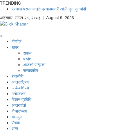
TRENDING :
प्रचण्ड
प्रधानमन्त्री
प्रधानमन्त्री ओली
सुन
सुनचाँदी
आइतबार
,
साउन
२४
,
२०८३
| August 9, 2026
×
होमपेज
खबर
समाज
प्रदेश
आजको पत्रिका
सम्पादकीय
राजनीति
अन्तर्राष्ट्रिय
अर्थ/वाणिज्य
मनाेरञ्जन
विज्ञान प्रविधि
अन्तरर्वार्ता
विचार/ब्लग
खेलकुद
रोचक
अन्य