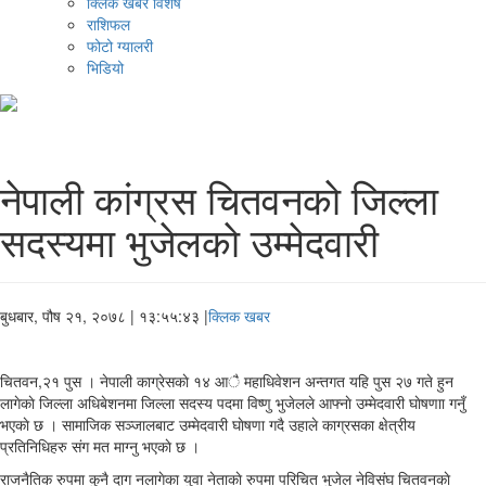
क्लिक खबर विशेष
राशिफल
फोटो ग्यालरी
भिडियो
नेपाली कांग्रस चितवनकाे जिल्ला
सदस्यमा भुजेलकाे उम्मेदवारी
बुधबार, पौष २१, २०७८
| १३:५५:४३ |
क्लिक खबर
चितवन,२१ पुस । नेपाली काग्रेसकाे १४ आै महाधिवेशन अन्तगत यहि पुस २७ गते हुन
लागेकाे जिल्ला अधिबेशनमा जिल्ला सदस्य पदमा विष्णु भुजेलले आफ्नाे उम्मेदवारी घाेषणाा गनुँ
भएकाे छ । सामाजिक सञ्जालबाट उम्मेदवारी घाेषणा गदै उहाले काग्रसका क्षेत्रीय
प्रतिनिधिहरु संग मत माग्नु भएकाे छ ।
राजनैतिक रुपमा कुनै दाग नलागेका युवा नेताकाे रुपमा परिचित भुजेल नेविसंघ चितवनकाे