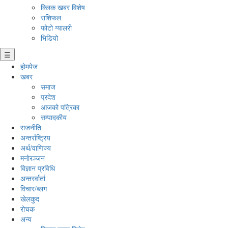
क्लिक खबर विशेष
राशिफल
फोटो ग्यालरी
भिडियो
☰
होमपेज
खबर
समाज
प्रदेश
आजको पत्रिका
सम्पादकीय
राजनीति
अन्तर्राष्ट्रिय
अर्थ/वाणिज्य
मनाेरञ्जन
विज्ञान प्रविधि
अन्तरर्वार्ता
विचार/ब्लग
खेलकुद
रोचक
अन्य