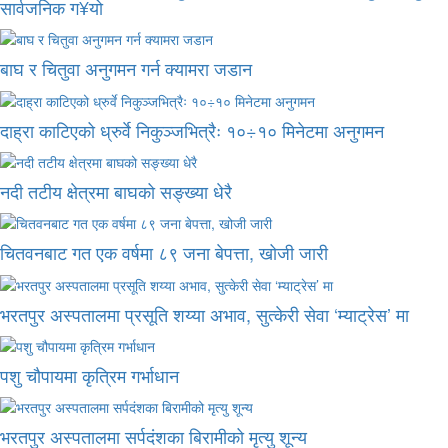
सार्वजनिक ग¥यो
बाघ र चितुवा अनुगमन गर्न क्यामरा जडान
दाह्रा काटिएको ध्रुर्वे निकुञ्जभित्रैः १०÷१० मिनेटमा अनुगमन
नदी तटीय क्षेत्रमा बाघको सङ्ख्या धेरै
चितवनबाट गत एक वर्षमा ८९ जना बेपत्ता, खोजी जारी
भरतपुर अस्पतालमा प्रसूति शय्या अभाव, सुत्केरी सेवा ‘म्याट्रेस’ मा
पशु चौपायमा कृत्रिम गर्भाधान
भरतपुर अस्पतालमा सर्पदंशका बिरामीको मृत्यु शून्य