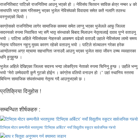
राजनितिबाट पाटिकाे राजनितिमा आउनु भएकाे हाे । नेविसंघ चितवन साविक क्षेत्र नम्बर ४ काे
सभापति भएर काम गरिसक्नु भएका भुजेल नेविसंघकाे विवादमा समेत कतै नलागि तठस्थ
वस्नुभएकाे थियाे ।
काग्रेसकाे राजनितिमा लागेर सामाजिक काममा समेत लाग्नु भएका भुजेलले आफु जिल्ला
सदस्यकाे रुपमा निवाचित भए संगै भातृ संस्थाकाे बिबाद मिलाउन नेतृत्वलाई दवाव पुग्ने वताउनु
भयाे । पाटिमा अहिले नेविसंघका नेाहरुकाे आकषण वढेकाे वताउदै उहाले नेविसंघमा लामाे समय
नेतृत्व परिवतन नहुनु मुख्य कारण रहेकाे वताउनु भयाे । पाटिले संञ्चालन गरेका हरेक
आन्दाेलनमा अग्र मा्चामा सहभागिता जनाउदै आउनु भएका भुजेल सादा जीवन उच्च व्यवहारका
धनि हुनुहुन्छ ।
भुजेल अहिले देखिएका जिल्ला सदस्य भन्दा लाेकप्रिय नेताकाे रुपमा चिनिनु हुन्छ । उहाँले भन्नु
भयाे “मेराे उम्मेदवारी कुनै गुटकाे हाेईन । कांग्रेस वलियाे वनाउन हाे ।” उहां स्थानिय स्तरमा
बिभिन्न सामाजिक संघसंस्थामा नेतृत्व गदै आउनुभएकाे छ ।
प्रतिक्रिया दिनुहोस !
सम्बन्धित शीर्षकहरु :
टिभिएस मोटर कम्पनीले भरतपुरमा ‘टिभिएस अर्बिटर’ नयाँ विद्युतीय स्कुटर सार्वजनिक ग¥यो